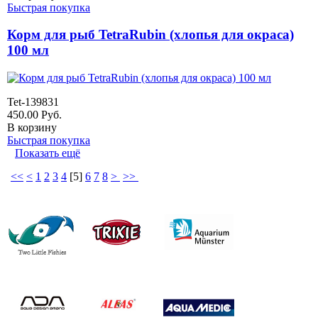
Быстрая покупка
Корм для рыб TetraRubin (хлопья для окраса)
100 мл
Tet-139831
450.00
Руб.
В корзину
Быстрая покупка
Показать ещё
<<
<
1
2
3
4
[
5
]
6
7
8
>
>>