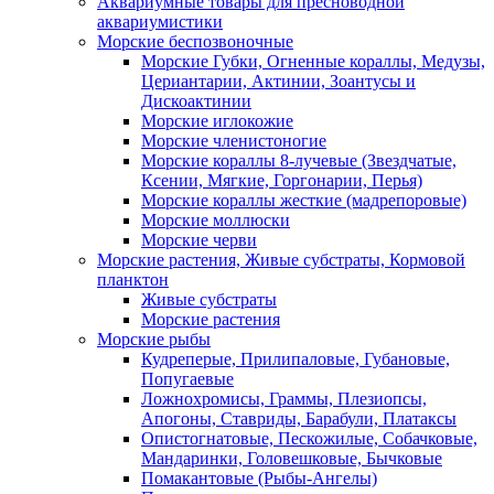
Аквариумные товары для пресноводной
аквариумистики
Морские беспозвоночные
Морские Губки, Огненные кораллы, Медузы,
Цериантарии, Актинии, Зоантусы и
Дискоактинии
Морские иглокожие
Морские членистоногие
Морские кораллы 8-лучевые (Звездчатые,
Ксении, Мягкие, Горгонарии, Перья)
Морские кораллы жесткие (мадрепоровые)
Морские моллюски
Морские черви
Морские растения, Живые субстраты, Кормовой
планктон
Живые субстраты
Морские растения
Морские рыбы
Кудреперые, Прилипаловые, Губановые,
Попугаевые
Ложнохромисы, Граммы, Плезиопсы,
Апогоны, Ставриды, Барабули, Платаксы
Опистогнатовые, Пескожилые, Собачковые,
Мандаринки, Головешковые, Бычковые
Помакантовые (Рыбы-Ангелы)