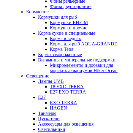
Фоны рельефные
Фоны двусторонние
Кормление
Кормушки для рыб
Кормушки EHEIM
Кормушки прочие
Корма сухие и специальные
Корма в ведрах
Корма для рыб AQUA-GRANDE
Корма Tetra
Корма замороженные
Витамины и минеральные подкормки
Микроэлементы и добавки для
морских аквариумов Hiker Ocean
Освещение
Лампы UVB
Т8 EXO TERRA
Е27 EXO TERRA
Е27
EXO TERRA
HAGEN
Таймеры
Пускатели
Аксессуары для освещения
Светильники