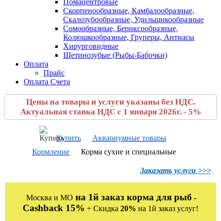
Помацентровые
Скорпенообразные, Камбалообразные,
Скалозубообразные, Удильщикообразные
Сомообразные, Бериксообразные,
Колюшкообразные, Груперы, Антиасы
Хирурговидные
Щетинозубые (Рыбы-Бабочки)
Оплата
Прайс
Оплата Счета
Цены на товары и услуги указаны без НДС.
Актуальная ставка НДС с 1 января 2026г. - 5%
Купить
Аквариумные товары
Кормление
Корма сухие и специальные
Заказать услуги >>>
на 1й заказ корма для рыб
Москва и МО
-
Cashback 15%
+ Скидка
20%
на 1й заказ услуг!