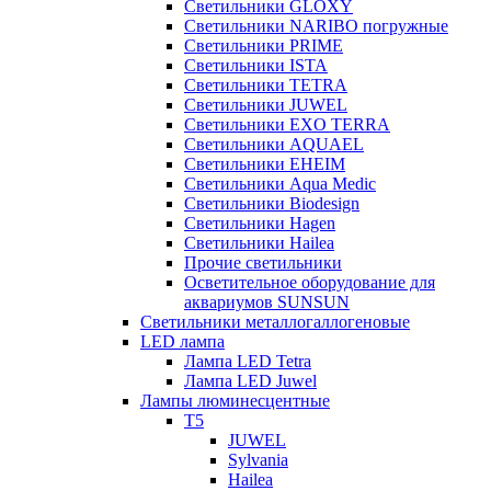
Светильники GLOXY
Светильники NARIBO погружные
Светильники PRIME
Светильники ISTA
Светильники TETRA
Светильники JUWEL
Светильники EXO TERRA
Светильники AQUAEL
Светильники EHEIM
Светильники Aqua Medic
Светильники Biodesign
Светильники Hagen
Светильники Hailea
Прочие светильники
Осветительное оборудование для
аквариумов SUNSUN
Светильники металлогаллогеновые
LED лампа
Лампа LED Tetra
Лампа LED Juwel
Лампы люминесцентные
T5
JUWEL
Sylvania
Hailea