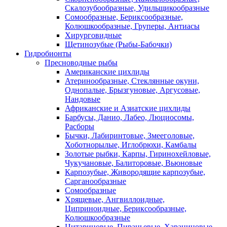
Скалозубообразные, Удильщикообразные
Сомообразные, Бериксообразные,
Колюшкообразные, Груперы, Антиасы
Хирурговидные
Щетинозубые (Рыбы-Бабочки)
Гидробионты
Пресноводные рыбы
Американские цихлиды
Атеринообразные, Стеклянные окуни,
Однопалые, Брызгуновые, Аргусовые,
Нандовые
Африканские и Азиатские цихлиды
Барбусы, Данио, Лабео, Люциосомы,
Расборы
Бычки, Лабиринтовые, Змееголовые,
Хоботнорылые, Иглобрюхи, Камбалы
Золотые рыбки, Карпы, Гиринохейловые,
Чукучановые, Балиторовые, Вьюновые
Карпозубые, Живородящие карпозубые,
Сарганообразные
Сомообразные
Хрящевые, Ангвиллоидные,
Циприноидные, Бериксообразные,
Колюшкообразные
Цитариновые, Пираньевые, Харациновые,