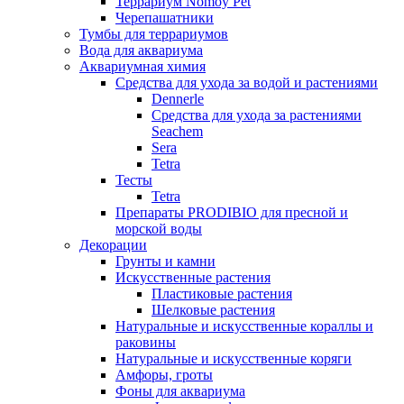
Террариум Nomoy Pet
Черепашатники
Тумбы для террариумов
Вода для аквариума
Аквариумная химия
Средства для ухода за водой и растениями
Dennerle
Средства для ухода за растениями
Seachem
Sera
Tetra
Тесты
Tetra
Препараты PRODIBIO для пресной и
морской воды
Декорации
Грунты и камни
Искусственные растения
Пластиковые растения
Шелковые растения
Натуральные и искусственные кораллы и
раковины
Натуральные и искусственные коряги
Амфоры, гроты
Фоны для аквариума