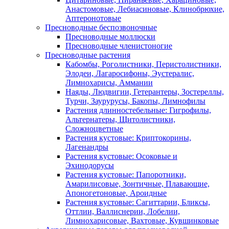
Анастомовые, Лебиасиновые, Клинобрюхие,
Аптеронотовые
Пресноводные беспозвоночные
Пресноводные моллюски
Пресноводные членистоногие
Пресноводные растения
Кабомбы, Роголистники, Перистолистники,
Элодеи, Лагаросифоны, Эустералис,
Лимнохарисы, Аммании
Наяды, Людвигии, Гетерантеры, Зостереллы,
Турчи, Заурурусы, Бакопы, Лимнофилы
Растения длинностебельные: Гигрофилы,
Альтернатеры, Щитолистники,
Сложноцветные
Растения кустовые: Криптокорины,
Лагенандры
Растения кустовые: Осоковые и
Эхинодорусы
Растения кустовые: Папоротники,
Амарилисовые, Зонтичные, Плавающие,
Апоногетоновые, Ароидные
Растения кустовые: Сагиттарии, Бликсы,
Оттлии, Валлиснерии, Лобелии,
Лимнохарисовые, Вахтовые, Кувшинковые