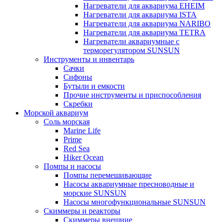
Нагреватели для аквариума EHEIM
Нагреватели для аквариума ISTA
Нагреватели для аквариума NARIBO
Нагреватели для аквариума TETRA
Нагреватели аквариумные с
терморегулятором SUNSUN
Инструменты и инвентарь
Сачки
Сифоны
Бутыли и емкости
Прочие инструменты и приспособления
Скребки
Морской аквариум
Соль морская
Marine Life
Prime
Red Sea
Hiker Ocean
Помпы и насосы
Помпы перемешивающие
Насосы аквариумные пресноводные и
морские SUNSUN
Насосы многофункциональные SUNSUN
Скиммеры и реакторы
Скиммеры внешние