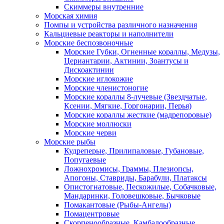
Скиммеры внутренние
Морская химия
Помпы и устройства различного назначения
Кальциевые реакторы и наполнители
Морские беспозвоночные
Морские Губки, Огненные кораллы, Медузы,
Цериантарии, Актинии, Зоантусы и
Дискоактинии
Морские иглокожие
Морские членистоногие
Морские кораллы 8-лучевые (Звездчатые,
Ксении, Мягкие, Горгонарии, Перья)
Морские кораллы жесткие (мадрепоровые)
Морские моллюски
Морские черви
Морские рыбы
Кудреперые, Прилипаловые, Губановые,
Попугаевые
Ложнохромисы, Граммы, Плезиопсы,
Апогоны, Ставриды, Барабули, Платаксы
Опистогнатовые, Пескожилые, Собачковые,
Мандаринки, Головешковые, Бычковые
Помакантовые (Рыбы-Ангелы)
Помацентровые
Скорпенообразные, Камбалообразные,