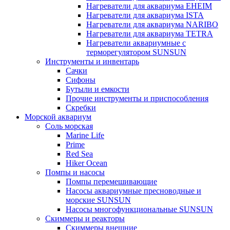
Нагреватели для аквариума EHEIM
Нагреватели для аквариума ISTA
Нагреватели для аквариума NARIBO
Нагреватели для аквариума TETRA
Нагреватели аквариумные с
терморегулятором SUNSUN
Инструменты и инвентарь
Сачки
Сифоны
Бутыли и емкости
Прочие инструменты и приспособления
Скребки
Морской аквариум
Соль морская
Marine Life
Prime
Red Sea
Hiker Ocean
Помпы и насосы
Помпы перемешивающие
Насосы аквариумные пресноводные и
морские SUNSUN
Насосы многофункциональные SUNSUN
Скиммеры и реакторы
Скиммеры внешние