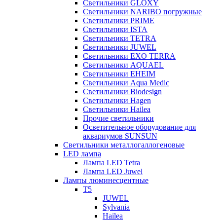
Светильники GLOXY
Светильники NARIBO погружные
Светильники PRIME
Светильники ISTA
Светильники TETRA
Светильники JUWEL
Светильники EXO TERRA
Светильники AQUAEL
Светильники EHEIM
Светильники Aqua Medic
Светильники Biodesign
Светильники Hagen
Светильники Hailea
Прочие светильники
Осветительное оборудование для
аквариумов SUNSUN
Светильники металлогаллогеновые
LED лампа
Лампа LED Tetra
Лампа LED Juwel
Лампы люминесцентные
T5
JUWEL
Sylvania
Hailea