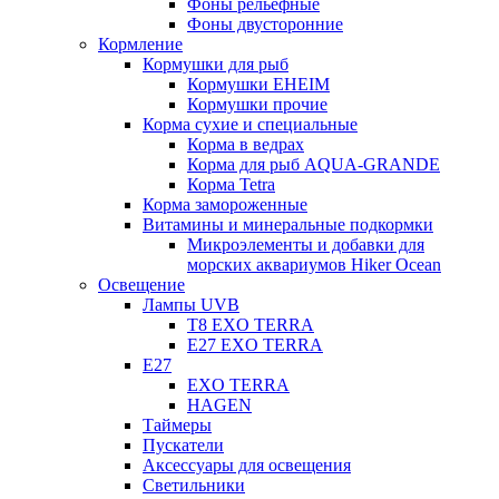
Фоны рельефные
Фоны двусторонние
Кормление
Кормушки для рыб
Кормушки EHEIM
Кормушки прочие
Корма сухие и специальные
Корма в ведрах
Корма для рыб AQUA-GRANDE
Корма Tetra
Корма замороженные
Витамины и минеральные подкормки
Микроэлементы и добавки для
морских аквариумов Hiker Ocean
Освещение
Лампы UVB
Т8 EXO TERRA
Е27 EXO TERRA
Е27
EXO TERRA
HAGEN
Таймеры
Пускатели
Аксессуары для освещения
Светильники