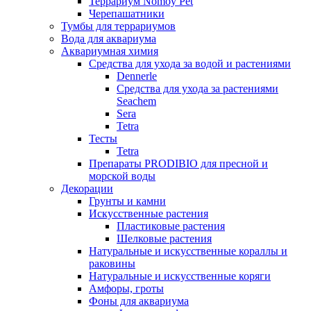
Террариум Nomoy Pet
Черепашатники
Тумбы для террариумов
Вода для аквариума
Аквариумная химия
Средства для ухода за водой и растениями
Dennerle
Средства для ухода за растениями
Seachem
Sera
Tetra
Тесты
Tetra
Препараты PRODIBIO для пресной и
морской воды
Декорации
Грунты и камни
Искусственные растения
Пластиковые растения
Шелковые растения
Натуральные и искусственные кораллы и
раковины
Натуральные и искусственные коряги
Амфоры, гроты
Фоны для аквариума