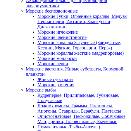
Аквариумные товары для пресноводной
аквариумистики
Морские беспозвоночные
Морские Губки, Огненные кораллы, Медузы,
Цериантарии, Актинии, Зоантусы и
Дискоактинии
Морские иглокожие
Морские членистоногие
Морские кораллы 8-лучевые (Звездчатые,
Ксении, Мягкие, Горгонарии, Перья)
Морские кораллы жесткие (мадрепоровые)
Морские моллюски
Морские черви
Морские растения, Живые субстраты, Кормовой
планктон
Живые субстраты
Морские растения
Морские рыбы
Кудреперые, Прилипаловые, Губановые,
Попугаевые
Ложнохромисы, Граммы, Плезиопсы,
Апогоны, Ставриды, Барабули, Платаксы
Опистогнатовые, Пескожилые, Собачковые,
Мандаринки, Головешковые, Бычковые
Помакантовые (Рыбы-Ангелы)