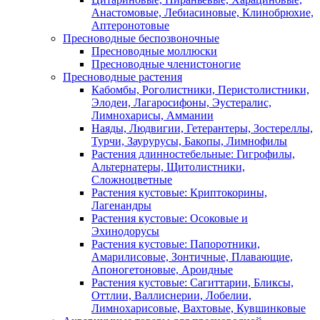
Анастомовые, Лебиасиновые, Клинобрюхие,
Аптеронотовые
Пресноводные беспозвоночные
Пресноводные моллюски
Пресноводные членистоногие
Пресноводные растения
Кабомбы, Роголистники, Перистолистники,
Элодеи, Лагаросифоны, Эустералис,
Лимнохарисы, Аммании
Наяды, Людвигии, Гетерантеры, Зостереллы,
Турчи, Заурурусы, Бакопы, Лимнофилы
Растения длинностебельные: Гигрофилы,
Альтернатеры, Щитолистники,
Сложноцветные
Растения кустовые: Криптокорины,
Лагенандры
Растения кустовые: Осоковые и
Эхинодорусы
Растения кустовые: Папоротники,
Амарилисовые, Зонтичные, Плавающие,
Апоногетоновые, Ароидные
Растения кустовые: Сагиттарии, Бликсы,
Оттлии, Валлиснерии, Лобелии,
Лимнохарисовые, Вахтовые, Кувшинковые