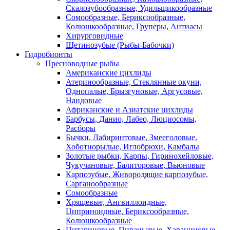
Скалозубообразные, Удильщикообразные
Сомообразные, Бериксообразные,
Колюшкообразные, Груперы, Антиасы
Хирурговидные
Щетинозубые (Рыбы-Бабочки)
Гидробионты
Пресноводные рыбы
Американские цихлиды
Атеринообразные, Стеклянные окуни,
Однопалые, Брызгуновые, Аргусовые,
Нандовые
Африканские и Азиатские цихлиды
Барбусы, Данио, Лабео, Люциосомы,
Расборы
Бычки, Лабиринтовые, Змееголовые,
Хоботнорылые, Иглобрюхи, Камбалы
Золотые рыбки, Карпы, Гиринохейловые,
Чукучановые, Балиторовые, Вьюновые
Карпозубые, Живородящие карпозубые,
Сарганообразные
Сомообразные
Хрящевые, Ангвиллоидные,
Циприноидные, Бериксообразные,
Колюшкообразные
Цитариновые, Пираньевые, Харациновые,