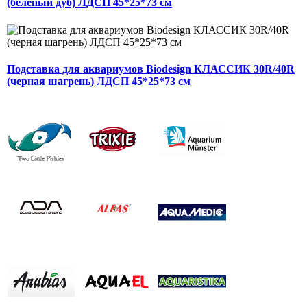
(беленый дуб) ЛДСП 45*25*73 см
Подставка для аквариумов Biodesign КЛАССИК 30R/40R
(черная шагрень) ЛДСП 45*25*73 см