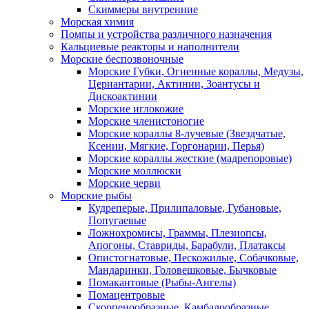
Скиммеры внутренние
Морская химия
Помпы и устройства различного назначения
Кальциевые реакторы и наполнители
Морские беспозвоночные
Морские Губки, Огненные кораллы, Медузы,
Цериантарии, Актинии, Зоантусы и
Дискоактинии
Морские иглокожие
Морские членистоногие
Морские кораллы 8-лучевые (Звездчатые,
Ксении, Мягкие, Горгонарии, Перья)
Морские кораллы жесткие (мадрепоровые)
Морские моллюски
Морские черви
Морские рыбы
Кудреперые, Прилипаловые, Губановые,
Попугаевые
Ложнохромисы, Граммы, Плезиопсы,
Апогоны, Ставриды, Барабули, Платаксы
Опистогнатовые, Пескожилые, Собачковые,
Мандаринки, Головешковые, Бычковые
Помакантовые (Рыбы-Ангелы)
Помацентровые
Скорпенообразные, Камбалообразные,