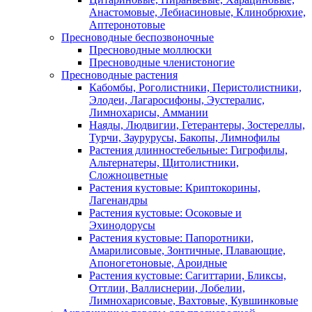
Анастомовые, Лебиасиновые, Клинобрюхие,
Аптеронотовые
Пресноводные беспозвоночные
Пресноводные моллюски
Пресноводные членистоногие
Пресноводные растения
Кабомбы, Роголистники, Перистолистники,
Элодеи, Лагаросифоны, Эустералис,
Лимнохарисы, Аммании
Наяды, Людвигии, Гетерантеры, Зостереллы,
Турчи, Заурурусы, Бакопы, Лимнофилы
Растения длинностебельные: Гигрофилы,
Альтернатеры, Щитолистники,
Сложноцветные
Растения кустовые: Криптокорины,
Лагенандры
Растения кустовые: Осоковые и
Эхинодорусы
Растения кустовые: Папоротники,
Амарилисовые, Зонтичные, Плавающие,
Апоногетоновые, Ароидные
Растения кустовые: Сагиттарии, Бликсы,
Оттлии, Валлиснерии, Лобелии,
Лимнохарисовые, Вахтовые, Кувшинковые