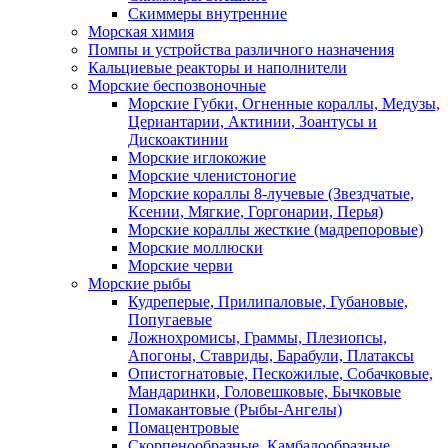
Скиммеры внутренние
Морская химия
Помпы и устройства различного назначения
Кальциевые реакторы и наполнители
Морские беспозвоночные
Морские Губки, Огненные кораллы, Медузы,
Цериантарии, Актинии, Зоантусы и
Дискоактинии
Морские иглокожие
Морские членистоногие
Морские кораллы 8-лучевые (Звездчатые,
Ксении, Мягкие, Горгонарии, Перья)
Морские кораллы жесткие (мадрепоровые)
Морские моллюски
Морские черви
Морские рыбы
Кудреперые, Прилипаловые, Губановые,
Попугаевые
Ложнохромисы, Граммы, Плезиопсы,
Апогоны, Ставриды, Барабули, Платаксы
Опистогнатовые, Пескожилые, Собачковые,
Мандаринки, Головешковые, Бычковые
Помакантовые (Рыбы-Ангелы)
Помацентровые
Скорпенообразные, Камбалообразные,