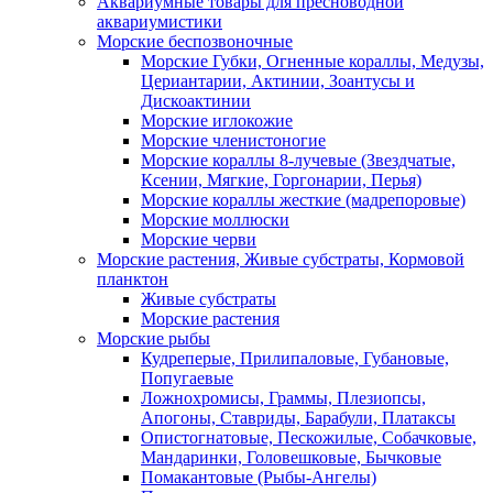
Аквариумные товары для пресноводной
аквариумистики
Морские беспозвоночные
Морские Губки, Огненные кораллы, Медузы,
Цериантарии, Актинии, Зоантусы и
Дискоактинии
Морские иглокожие
Морские членистоногие
Морские кораллы 8-лучевые (Звездчатые,
Ксении, Мягкие, Горгонарии, Перья)
Морские кораллы жесткие (мадрепоровые)
Морские моллюски
Морские черви
Морские растения, Живые субстраты, Кормовой
планктон
Живые субстраты
Морские растения
Морские рыбы
Кудреперые, Прилипаловые, Губановые,
Попугаевые
Ложнохромисы, Граммы, Плезиопсы,
Апогоны, Ставриды, Барабули, Платаксы
Опистогнатовые, Пескожилые, Собачковые,
Мандаринки, Головешковые, Бычковые
Помакантовые (Рыбы-Ангелы)