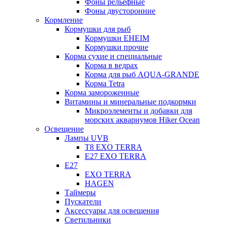
Фоны рельефные
Фоны двусторонние
Кормление
Кормушки для рыб
Кормушки EHEIM
Кормушки прочие
Корма сухие и специальные
Корма в ведрах
Корма для рыб AQUA-GRANDE
Корма Tetra
Корма замороженные
Витамины и минеральные подкормки
Микроэлементы и добавки для
морских аквариумов Hiker Ocean
Освещение
Лампы UVB
Т8 EXO TERRA
Е27 EXO TERRA
Е27
EXO TERRA
HAGEN
Таймеры
Пускатели
Аксессуары для освещения
Светильники