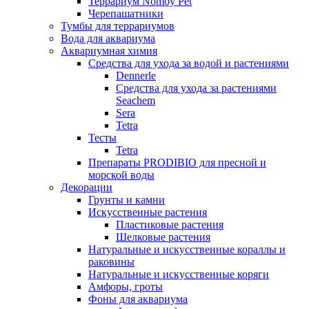
Террариум Nomoy Pet
Черепашатники
Тумбы для террариумов
Вода для аквариума
Аквариумная химия
Средства для ухода за водой и растениями
Dennerle
Средства для ухода за растениями
Seachem
Sera
Tetra
Тесты
Tetra
Препараты PRODIBIO для пресной и
морской воды
Декорации
Грунты и камни
Искусственные растения
Пластиковые растения
Шелковые растения
Натуральные и искусственные кораллы и
раковины
Натуральные и искусственные коряги
Амфоры, гроты
Фоны для аквариума