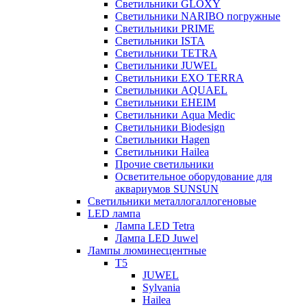
Светильники GLOXY
Светильники NARIBO погружные
Светильники PRIME
Светильники ISTA
Светильники TETRA
Светильники JUWEL
Светильники EXO TERRA
Светильники AQUAEL
Светильники EHEIM
Светильники Aqua Medic
Светильники Biodesign
Светильники Hagen
Светильники Hailea
Прочие светильники
Осветительное оборудование для
аквариумов SUNSUN
Светильники металлогаллогеновые
LED лампа
Лампа LED Tetra
Лампа LED Juwel
Лампы люминесцентные
T5
JUWEL
Sylvania
Hailea