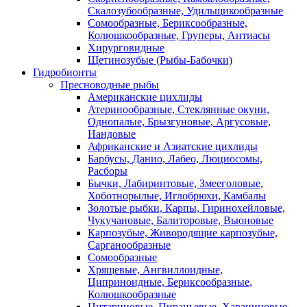
Скалозубообразные, Удильщикообразные
Сомообразные, Бериксообразные,
Колюшкообразные, Груперы, Антиасы
Хирурговидные
Щетинозубые (Рыбы-Бабочки)
Гидробионты
Пресноводные рыбы
Американские цихлиды
Атеринообразные, Стеклянные окуни,
Однопалые, Брызгуновые, Аргусовые,
Нандовые
Африканские и Азиатские цихлиды
Барбусы, Данио, Лабео, Люциосомы,
Расборы
Бычки, Лабиринтовые, Змееголовые,
Хоботнорылые, Иглобрюхи, Камбалы
Золотые рыбки, Карпы, Гиринохейловые,
Чукучановые, Балиторовые, Вьюновые
Карпозубые, Живородящие карпозубые,
Сарганообразные
Сомообразные
Хрящевые, Ангвиллоидные,
Циприноидные, Бериксообразные,
Колюшкообразные
Цитариновые, Пираньевые, Харациновые,