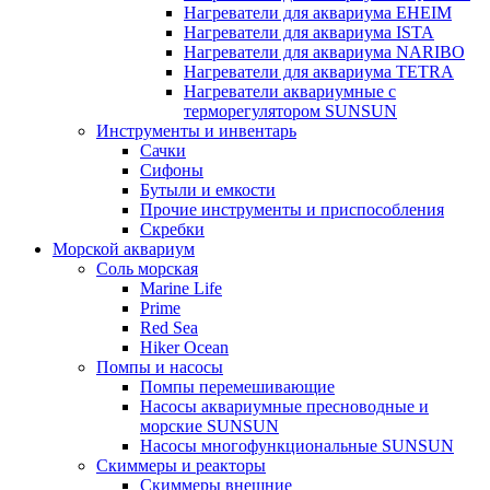
Нагреватели для аквариума EHEIM
Нагреватели для аквариума ISTA
Нагреватели для аквариума NARIBO
Нагреватели для аквариума TETRA
Нагреватели аквариумные с
терморегулятором SUNSUN
Инструменты и инвентарь
Сачки
Сифоны
Бутыли и емкости
Прочие инструменты и приспособления
Скребки
Морской аквариум
Соль морская
Marine Life
Prime
Red Sea
Hiker Ocean
Помпы и насосы
Помпы перемешивающие
Насосы аквариумные пресноводные и
морские SUNSUN
Насосы многофункциональные SUNSUN
Скиммеры и реакторы
Скиммеры внешние