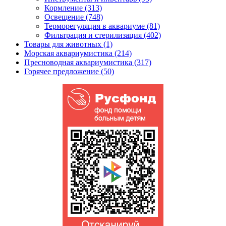
Кормление (313)
Освещение (748)
Терморегуляция в аквариуме (81)
Фильтрация и стерилизация (402)
Товары для животных (1)
Морская аквариумистика (214)
Пресноводная аквариумистика (317)
Горячее предложение (50)