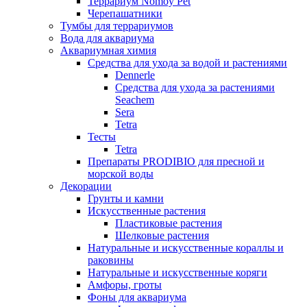
Террариум Nomoy Pet
Черепашатники
Тумбы для террариумов
Вода для аквариума
Аквариумная химия
Средства для ухода за водой и растениями
Dennerle
Средства для ухода за растениями
Seachem
Sera
Tetra
Тесты
Tetra
Препараты PRODIBIO для пресной и
морской воды
Декорации
Грунты и камни
Искусственные растения
Пластиковые растения
Шелковые растения
Натуральные и искусственные кораллы и
раковины
Натуральные и искусственные коряги
Амфоры, гроты
Фоны для аквариума