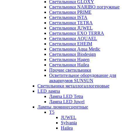
Светильники GLOXY
Светильники NARIBO погружные
Светильники PRIME
Светильники ISTA
Светильники TETRA
Светильники JUWEL
Светильники EXO TERRA
Светильники AQUAEL
Светильники EHEIM
Светильники Aqua Medic
Светильники Biodesign
Светильники Hagen
Светильники Hailea
Прочие светильники
Осветительное оборудование для
аквариумов SUNSUN
Светильники металлогаллогеновые
LED лампа
Лампа LED Tetra
Лампа LED Juwel
Лампы люминесцентные
T5
JUWEL
Sylvania
Hailea