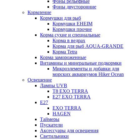
Фоны рельефные
Фоны двусторонние
Кормление
Кормушки для рыб
Кормушки EHEIM
Кормушки прочие
Корма сухие и специальные
Корма в ведрах
Корма для рыб AQUA-GRANDE
Корма Tetra
Корма замороженные
Витамины и минеральные подкормки
Микроэлементы и добавки для
морских аквариумов Hiker Ocean
Освещение
Лампы UVB
Т8 EXO TERRA
Е27 EXO TERRA
Е27
EXO TERRA
HAGEN
Таймеры
Пускатели
Аксессуары для освещения
Светильники