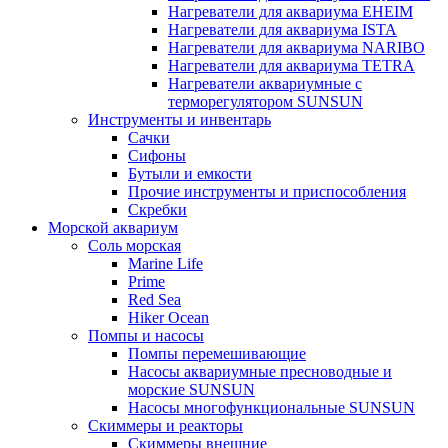
Нагреватели для аквариума EHEIM
Нагреватели для аквариума ISTA
Нагреватели для аквариума NARIBO
Нагреватели для аквариума TETRA
Нагреватели аквариумные с
терморегулятором SUNSUN
Инструменты и инвентарь
Сачки
Сифоны
Бутыли и емкости
Прочие инструменты и приспособления
Скребки
Морской аквариум
Соль морская
Marine Life
Prime
Red Sea
Hiker Ocean
Помпы и насосы
Помпы перемешивающие
Насосы аквариумные пресноводные и
морские SUNSUN
Насосы многофункциональные SUNSUN
Скиммеры и реакторы
Скиммеры внешние