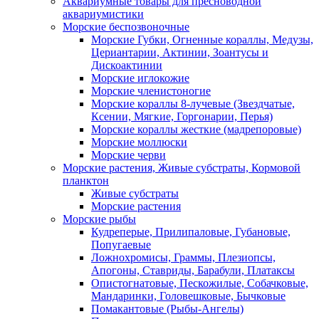
Аквариумные товары для пресноводной
аквариумистики
Морские беспозвоночные
Морские Губки, Огненные кораллы, Медузы,
Цериантарии, Актинии, Зоантусы и
Дискоактинии
Морские иглокожие
Морские членистоногие
Морские кораллы 8-лучевые (Звездчатые,
Ксении, Мягкие, Горгонарии, Перья)
Морские кораллы жесткие (мадрепоровые)
Морские моллюски
Морские черви
Морские растения, Живые субстраты, Кормовой
планктон
Живые субстраты
Морские растения
Морские рыбы
Кудреперые, Прилипаловые, Губановые,
Попугаевые
Ложнохромисы, Граммы, Плезиопсы,
Апогоны, Ставриды, Барабули, Платаксы
Опистогнатовые, Пескожилые, Собачковые,
Мандаринки, Головешковые, Бычковые
Помакантовые (Рыбы-Ангелы)