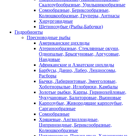
Скалозубообразные, Удильщикообразные
Сомообразные, Бериксообразные,
Колюшкообразные, Груперы, Антиасы
Хирурговидные
Щетинозубые (Рыбы-Бабочки)
Гидробионты
Пресноводные рыбы
Американские цихлиды
Атеринообразные, Стеклянные окуни,
Однопалые, Брызгуновые, Аргусовые,
Нандовые
Африканские и Азиатские цихлиды
Барбусы, Данио, Лабео, Люциосомы,
Расборы
Бычки, Лабиринтовые, Змееголовые,
Хоботнорылые, Иглобрюхи, Камбалы
Золотые рыбки, Карпы, Гиринохейловые,
Чукучановые, Балиторовые, Вьюновые
Карпозубые, Живородящие карпозубые,
Сарганообразные
Сомообразные
Хрящевые, Ангвиллоидные,
Циприноидные, Бериксообразные,
Колюшкообразные
Цитариновые, Пираньевые, Харациновые,