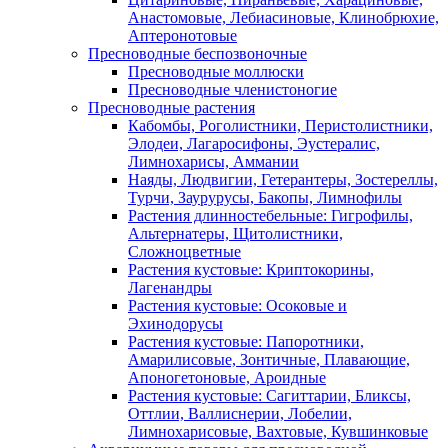
Анастомовые, Лебиасиновые, Клинобрюхие,
Аптеронотовые
Пресноводные беспозвоночные
Пресноводные моллюски
Пресноводные членистоногие
Пресноводные растения
Кабомбы, Роголистники, Перистолистники,
Элодеи, Лагаросифоны, Эустералис,
Лимнохарисы, Аммании
Наяды, Людвигии, Гетерантеры, Зостереллы,
Турчи, Заурурусы, Бакопы, Лимнофилы
Растения длинностебельные: Гигрофилы,
Альтернатеры, Щитолистники,
Сложноцветные
Растения кустовые: Криптокорины,
Лагенандры
Растения кустовые: Осоковые и
Эхинодорусы
Растения кустовые: Папоротники,
Амарилисовые, Зонтичные, Плавающие,
Апоногетоновые, Ароидные
Растения кустовые: Сагиттарии, Бликсы,
Оттлии, Валлиснерии, Лобелии,
Лимнохарисовые, Вахтовые, Кувшинковые