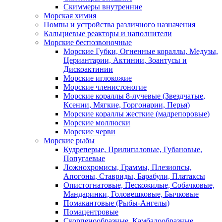
Скиммеры внутренние
Морская химия
Помпы и устройства различного назначения
Кальциевые реакторы и наполнители
Морские беспозвоночные
Морские Губки, Огненные кораллы, Медузы,
Цериантарии, Актинии, Зоантусы и
Дискоактинии
Морские иглокожие
Морские членистоногие
Морские кораллы 8-лучевые (Звездчатые,
Ксении, Мягкие, Горгонарии, Перья)
Морские кораллы жесткие (мадрепоровые)
Морские моллюски
Морские черви
Морские рыбы
Кудреперые, Прилипаловые, Губановые,
Попугаевые
Ложнохромисы, Граммы, Плезиопсы,
Апогоны, Ставриды, Барабули, Платаксы
Опистогнатовые, Пескожилые, Собачковые,
Мандаринки, Головешковые, Бычковые
Помакантовые (Рыбы-Ангелы)
Помацентровые
Скорпенообразные, Камбалообразные,