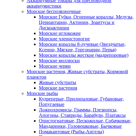
Аквариумные товары для пресноводной
аквариумистики
Морские беспозвоночные
Морские Губки, Огненные кораллы, Медузы,
Цериантарии, Актинии, Зоантусы и
Дискоактинии
Морские иглокожие
Морские членистоногие
Морские кораллы 8-лучевые (Звездчатые,
Ксении, Мягкие, Горгонарии, Перья)
Морские кораллы жесткие (мадрепоровые)
Морские моллюски
Морские черви
Морские растения, Живые субстраты, Кормовой
планктон
Живые субстраты
Морские растения
Морские рыбы
Кудреперые, Прилипаловые, Губановые,
Попугаевые
Ложнохромисы, Граммы, Плезиопсы,
Апогоны, Ставриды, Барабули, Платаксы
Опистогнатовые, Пескожилые, Собачковые,
Мандаринки, Головешковые, Бычковые
Помакантовые (Рыбы-Ангелы)