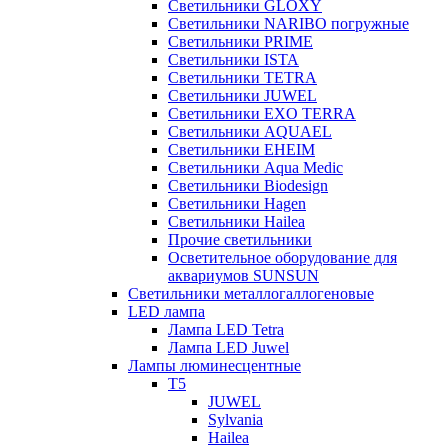
Светильники GLOXY
Светильники NARIBO погружные
Светильники PRIME
Светильники ISTA
Светильники TETRA
Светильники JUWEL
Светильники EXO TERRA
Светильники AQUAEL
Светильники EHEIM
Светильники Aqua Medic
Светильники Biodesign
Светильники Hagen
Светильники Hailea
Прочие светильники
Осветительное оборудование для
аквариумов SUNSUN
Светильники металлогаллогеновые
LED лампа
Лампа LED Tetra
Лампа LED Juwel
Лампы люминесцентные
T5
JUWEL
Sylvania
Hailea