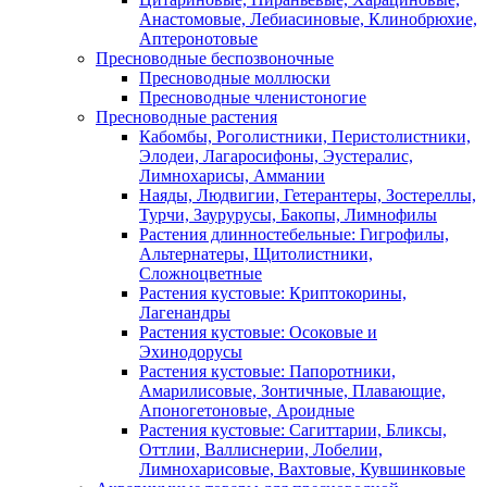
Анастомовые, Лебиасиновые, Клинобрюхие,
Аптеронотовые
Пресноводные беспозвоночные
Пресноводные моллюски
Пресноводные членистоногие
Пресноводные растения
Кабомбы, Роголистники, Перистолистники,
Элодеи, Лагаросифоны, Эустералис,
Лимнохарисы, Аммании
Наяды, Людвигии, Гетерантеры, Зостереллы,
Турчи, Заурурусы, Бакопы, Лимнофилы
Растения длинностебельные: Гигрофилы,
Альтернатеры, Щитолистники,
Сложноцветные
Растения кустовые: Криптокорины,
Лагенандры
Растения кустовые: Осоковые и
Эхинодорусы
Растения кустовые: Папоротники,
Амарилисовые, Зонтичные, Плавающие,
Апоногетоновые, Ароидные
Растения кустовые: Сагиттарии, Бликсы,
Оттлии, Валлиснерии, Лобелии,
Лимнохарисовые, Вахтовые, Кувшинковые