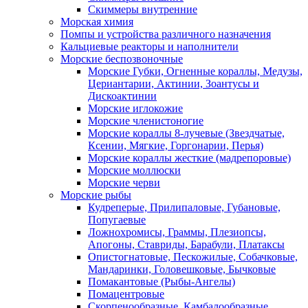
Скиммеры внутренние
Морская химия
Помпы и устройства различного назначения
Кальциевые реакторы и наполнители
Морские беспозвоночные
Морские Губки, Огненные кораллы, Медузы,
Цериантарии, Актинии, Зоантусы и
Дискоактинии
Морские иглокожие
Морские членистоногие
Морские кораллы 8-лучевые (Звездчатые,
Ксении, Мягкие, Горгонарии, Перья)
Морские кораллы жесткие (мадрепоровые)
Морские моллюски
Морские черви
Морские рыбы
Кудреперые, Прилипаловые, Губановые,
Попугаевые
Ложнохромисы, Граммы, Плезиопсы,
Апогоны, Ставриды, Барабули, Платаксы
Опистогнатовые, Пескожилые, Собачковые,
Мандаринки, Головешковые, Бычковые
Помакантовые (Рыбы-Ангелы)
Помацентровые
Скорпенообразные, Камбалообразные,