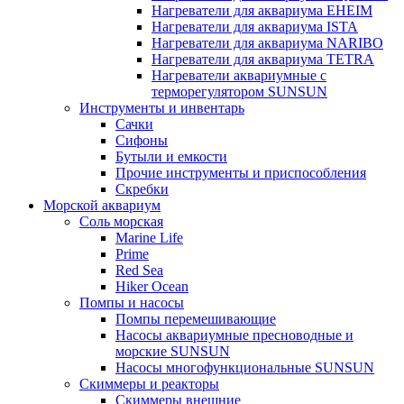
Нагреватели для аквариума EHEIM
Нагреватели для аквариума ISTA
Нагреватели для аквариума NARIBO
Нагреватели для аквариума TETRA
Нагреватели аквариумные с
терморегулятором SUNSUN
Инструменты и инвентарь
Сачки
Сифоны
Бутыли и емкости
Прочие инструменты и приспособления
Скребки
Морской аквариум
Соль морская
Marine Life
Prime
Red Sea
Hiker Ocean
Помпы и насосы
Помпы перемешивающие
Насосы аквариумные пресноводные и
морские SUNSUN
Насосы многофункциональные SUNSUN
Скиммеры и реакторы
Скиммеры внешние