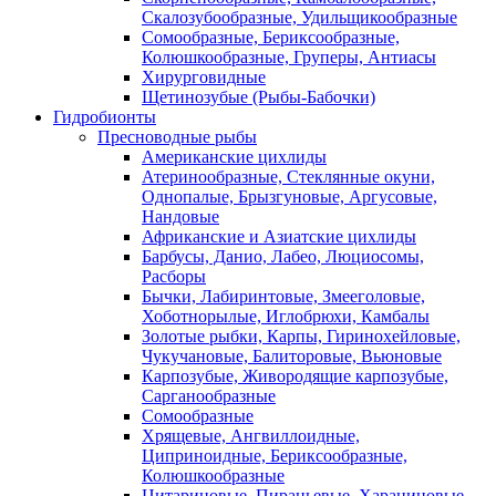
Скалозубообразные, Удильщикообразные
Сомообразные, Бериксообразные,
Колюшкообразные, Груперы, Антиасы
Хирурговидные
Щетинозубые (Рыбы-Бабочки)
Гидробионты
Пресноводные рыбы
Американские цихлиды
Атеринообразные, Стеклянные окуни,
Однопалые, Брызгуновые, Аргусовые,
Нандовые
Африканские и Азиатские цихлиды
Барбусы, Данио, Лабео, Люциосомы,
Расборы
Бычки, Лабиринтовые, Змееголовые,
Хоботнорылые, Иглобрюхи, Камбалы
Золотые рыбки, Карпы, Гиринохейловые,
Чукучановые, Балиторовые, Вьюновые
Карпозубые, Живородящие карпозубые,
Сарганообразные
Сомообразные
Хрящевые, Ангвиллоидные,
Циприноидные, Бериксообразные,
Колюшкообразные
Цитариновые, Пираньевые, Харациновые,