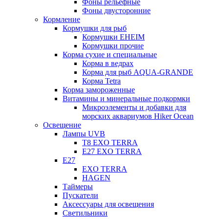
Фоны рельефные
Фоны двусторонние
Кормление
Кормушки для рыб
Кормушки EHEIM
Кормушки прочие
Корма сухие и специальные
Корма в ведрах
Корма для рыб AQUA-GRANDE
Корма Tetra
Корма замороженные
Витамины и минеральные подкормки
Микроэлементы и добавки для
морских аквариумов Hiker Ocean
Освещение
Лампы UVB
Т8 EXO TERRA
Е27 EXO TERRA
Е27
EXO TERRA
HAGEN
Таймеры
Пускатели
Аксессуары для освещения
Светильники