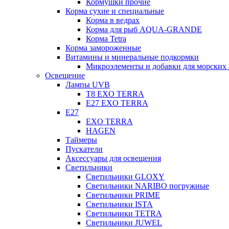
Кормушки прочие
Корма сухие и специальные
Корма в ведрах
Корма для рыб AQUA-GRANDE
Корма Tetra
Корма замороженные
Витамины и минеральные подкормки
Микроэлементы и добавки для морских 
Освещение
Лампы UVB
Т8 EXO TERRA
Е27 EXO TERRA
Е27
EXO TERRA
HAGEN
Таймеры
Пускатели
Аксессуары для освещения
Светильники
Светильники GLOXY
Светильники NARIBO погружные
Светильники PRIME
Светильники ISTA
Светильники TETRA
Светильники JUWEL