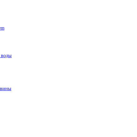
em
 воды
овины