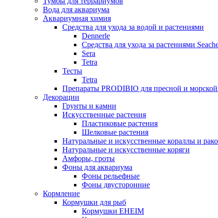
Тумбы для террариумов
Вода для аквариума
Аквариумная химия
Средства для ухода за водой и растениями
Dennerle
Средства для ухода за растениями Seach
Sera
Tetra
Тесты
Tetra
Препараты PRODIBIO для пресной и морской
Декорации
Грунты и камни
Искусственные растения
Пластиковые растения
Шелковые растения
Натуральные и искусственные кораллы и рак
Натуральные и искусственные коряги
Амфоры, гроты
Фоны для аквариума
Фоны рельефные
Фоны двусторонние
Кормление
Кормушки для рыб
Кормушки EHEIM