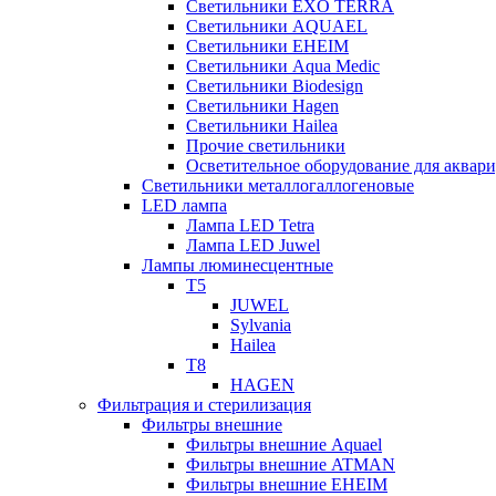
Светильники EXO TERRA
Светильники AQUAEL
Светильники EHEIM
Светильники Aqua Medic
Светильники Biodesign
Светильники Hagen
Светильники Hailea
Прочие светильники
Осветительное оборудование для аква
Светильники металлогаллогеновые
LED лампа
Лампа LED Tetra
Лампа LED Juwel
Лампы люминесцентные
T5
JUWEL
Sylvania
Hailea
T8
HAGEN
Фильтрация и стерилизация
Фильтры внешние
Фильтры внешние Aquael
Фильтры внешние ATMAN
Фильтры внешние EHEIM