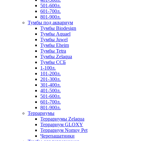
501-600л.
601-700л.
801-900л.
Тумбы под аквариум
Тумбы Biodesign
Тумбы Aquael
Тумбы Juwel
Тумбы Eheim
Тумбы Tetra
Тумбы Zelaqua
Тумбы ССБ
1-100л.
101-200л.
201-300л.
301-400л.
401-500л.
501-600л.
601-700л.
801-900л.
Террариумы
Террариумы Zelaqua
Террариум GLOXY
Террариум Nomoy Pet
Черепашатники