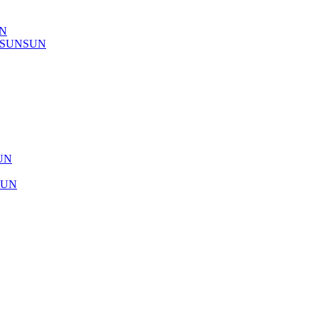
UN
) SUNSUN
SUN
SUN