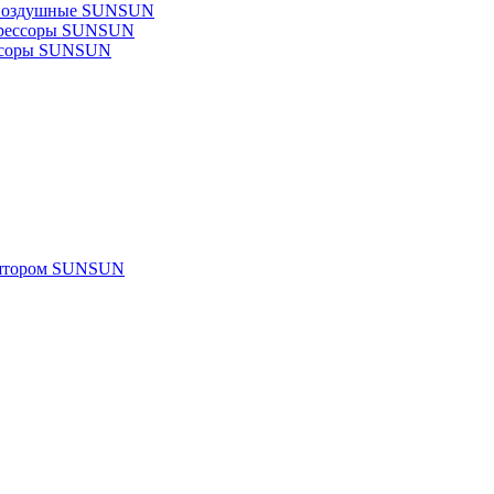
 воздушные SUNSUN
прессоры SUNSUN
ссоры SUNSUN
улятором SUNSUN