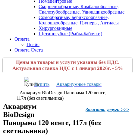
Помацентровые
Скорпенообразные, Камбалообразные,
Скалозубообразные, Удильщикообразные
Сомообразные, Бериксообразные,
Колюшкообразные, Груперы, Антиасы
Хирурговидные
Щетинозубые (Рыбы-Бабочки)
Оплата
Прайс
Оплата Счета
Цены на товары и услуги указаны без НДС.
Актуальная ставка НДС с 1 января 2026г. - 5%
Купить
Аквариумные товары
Аквариум BioDesign Панорама 120 венге,
117л (без светильника)
Аквариум
Заказать услуги >>>
BioDesign
Панорама 120 венге, 117л (без
светильника)