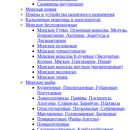
Скиммеры внутренние
Морская химия
Помпы и устройства различного назначения
Кальциевые реакторы и наполнители
Морские беспозвоночные
Морские Губки, Огненные кораллы, Медузы,
Цериантарии, Актинии, Зоантусы и
Дискоактинии
Морские иглокожие
Морские членистоногие
Морские кораллы 8-лучевые (Звездчатые,
Ксении, Мягкие, Горгонарии, Перья)
Морские кораллы жесткие (мадрепоровые)
Морские моллюски
Морские черви
Морские рыбы
Кудреперые, Прилипаловые, Губановые,
Попугаевые
Ложнохромисы, Граммы, Плезиопсы,
Апогоны, Ставриды, Барабули, Платаксы
Опистогнатовые, Пескожилые, Собачковые,
Мандаринки, Головешковые, Бычковые
Помакантовые (Рыбы-Ангелы)
Помацентровые
Скорпенообразные, Камбалообразные,