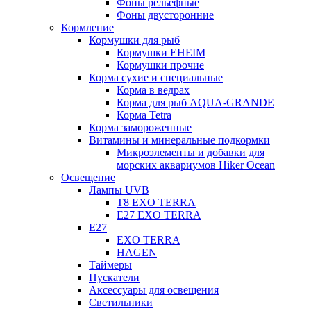
Фоны рельефные
Фоны двусторонние
Кормление
Кормушки для рыб
Кормушки EHEIM
Кормушки прочие
Корма сухие и специальные
Корма в ведрах
Корма для рыб AQUA-GRANDE
Корма Tetra
Корма замороженные
Витамины и минеральные подкормки
Микроэлементы и добавки для
морских аквариумов Hiker Ocean
Освещение
Лампы UVB
Т8 EXO TERRA
Е27 EXO TERRA
Е27
EXO TERRA
HAGEN
Таймеры
Пускатели
Аксессуары для освещения
Светильники