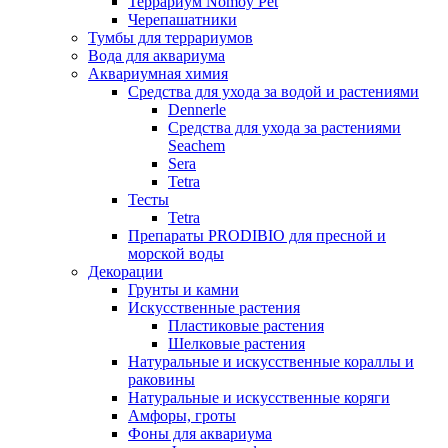
Террариум Nomoy Pet
Черепашатники
Тумбы для террариумов
Вода для аквариума
Аквариумная химия
Средства для ухода за водой и растениями
Dennerle
Средства для ухода за растениями
Seachem
Sera
Tetra
Тесты
Tetra
Препараты PRODIBIO для пресной и
морской воды
Декорации
Грунты и камни
Искусственные растения
Пластиковые растения
Шелковые растения
Натуральные и искусственные кораллы и
раковины
Натуральные и искусственные коряги
Амфоры, гроты
Фоны для аквариума