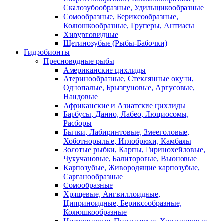
Скалозубообразные, Удильщикообразные
Сомообразные, Бериксообразные,
Колюшкообразные, Груперы, Антиасы
Хирурговидные
Щетинозубые (Рыбы-Бабочки)
Гидробионты
Пресноводные рыбы
Американские цихлиды
Атеринообразные, Стеклянные окуни,
Однопалые, Брызгуновые, Аргусовые,
Нандовые
Африканские и Азиатские цихлиды
Барбусы, Данио, Лабео, Люциосомы,
Расборы
Бычки, Лабиринтовые, Змееголовые,
Хоботнорылые, Иглобрюхи, Камбалы
Золотые рыбки, Карпы, Гиринохейловые,
Чукучановые, Балиторовые, Вьюновые
Карпозубые, Живородящие карпозубые,
Сарганообразные
Сомообразные
Хрящевые, Ангвиллоидные,
Циприноидные, Бериксообразные,
Колюшкообразные
Цитариновые, Пираньевые, Харациновые,