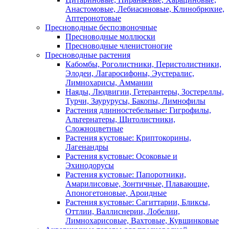
Анастомовые, Лебиасиновые, Клинобрюхие,
Аптеронотовые
Пресноводные беспозвоночные
Пресноводные моллюски
Пресноводные членистоногие
Пресноводные растения
Кабомбы, Роголистники, Перистолистники,
Элодеи, Лагаросифоны, Эустералис,
Лимнохарисы, Аммании
Наяды, Людвигии, Гетерантеры, Зостереллы,
Турчи, Заурурусы, Бакопы, Лимнофилы
Растения длинностебельные: Гигрофилы,
Альтернатеры, Щитолистники,
Сложноцветные
Растения кустовые: Криптокорины,
Лагенандры
Растения кустовые: Осоковые и
Эхинодорусы
Растения кустовые: Папоротники,
Амарилисовые, Зонтичные, Плавающие,
Апоногетоновые, Ароидные
Растения кустовые: Сагиттарии, Бликсы,
Оттлии, Валлиснерии, Лобелии,
Лимнохарисовые, Вахтовые, Кувшинковые