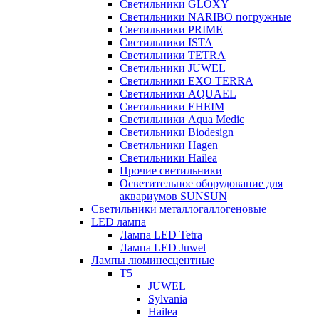
Светильники GLOXY
Светильники NARIBO погружные
Светильники PRIME
Светильники ISTA
Светильники TETRA
Светильники JUWEL
Светильники EXO TERRA
Светильники AQUAEL
Светильники EHEIM
Светильники Aqua Medic
Светильники Biodesign
Светильники Hagen
Светильники Hailea
Прочие светильники
Осветительное оборудование для
аквариумов SUNSUN
Светильники металлогаллогеновые
LED лампа
Лампа LED Tetra
Лампа LED Juwel
Лампы люминесцентные
T5
JUWEL
Sylvania
Hailea