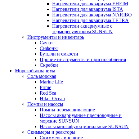
Нагреватели для аквариума EHEIM
Нагреватели для аквариума ISTA
Нагреватели для аквариума NARIBO
Нагреватели для аквариума TETRA
Нагреватели аквариумные с
терморегулятором SUNSUN
Инструменты и инвентарь
Сачки
Сифоны
Бутыли и емкости
Прочие инструменты и приспособления
Скребки
Морской аквариум
Соль морская
Marine Life
Prime
Red Sea
Hiker Ocean
Помпы и насосы
Помпы перемешивающие
Насосы аквариумные пресноводные и
морские SUNSUN
Насосы многофункциональные SUNSUN
Скиммеры и реакторы
Скиммеры внешние