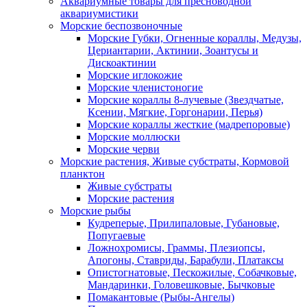
Аквариумные товары для пресноводной
аквариумистики
Морские беспозвоночные
Морские Губки, Огненные кораллы, Медузы,
Цериантарии, Актинии, Зоантусы и
Дискоактинии
Морские иглокожие
Морские членистоногие
Морские кораллы 8-лучевые (Звездчатые,
Ксении, Мягкие, Горгонарии, Перья)
Морские кораллы жесткие (мадрепоровые)
Морские моллюски
Морские черви
Морские растения, Живые субстраты, Кормовой
планктон
Живые субстраты
Морские растения
Морские рыбы
Кудреперые, Прилипаловые, Губановые,
Попугаевые
Ложнохромисы, Граммы, Плезиопсы,
Апогоны, Ставриды, Барабули, Платаксы
Опистогнатовые, Пескожилые, Собачковые,
Мандаринки, Головешковые, Бычковые
Помакантовые (Рыбы-Ангелы)