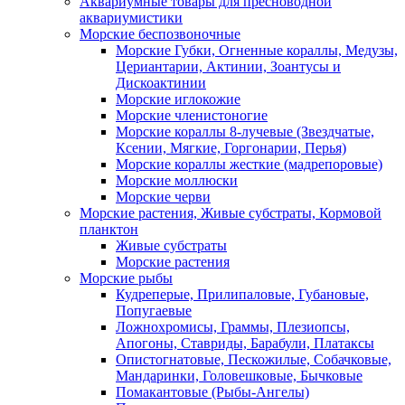
Аквариумные товары для пресноводной
аквариумистики
Морские беспозвоночные
Морские Губки, Огненные кораллы, Медузы,
Цериантарии, Актинии, Зоантусы и
Дискоактинии
Морские иглокожие
Морские членистоногие
Морские кораллы 8-лучевые (Звездчатые,
Ксении, Мягкие, Горгонарии, Перья)
Морские кораллы жесткие (мадрепоровые)
Морские моллюски
Морские черви
Морские растения, Живые субстраты, Кормовой
планктон
Живые субстраты
Морские растения
Морские рыбы
Кудреперые, Прилипаловые, Губановые,
Попугаевые
Ложнохромисы, Граммы, Плезиопсы,
Апогоны, Ставриды, Барабули, Платаксы
Опистогнатовые, Пескожилые, Собачковые,
Мандаринки, Головешковые, Бычковые
Помакантовые (Рыбы-Ангелы)