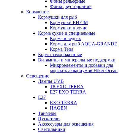
Фоны рельефные
Фоны двусторонние
Кормление
Кормушки для рыб
Кормушки EHEIM
Кормушки прочие
Корма сухие и специальные
Корма в ведрах
Корма для рыб AQUA-GRANDE
Корма Tetra
Корма замороженные
Витамины и минеральные подкормки
Микроэлементы и добавки для
морских аквариумов Hiker Ocean
Освещение
Лампы UVB
Т8 EXO TERRA
Е27 EXO TERRA
Е27
EXO TERRA
HAGEN
Таймеры
Пускатели
Аксессуары для освещения
Светильники