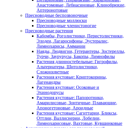
Анастомовые, Лебиасиновые, Клинобрюхие,
Аптеронотовые
Пресноводные беспозвоночные
Пресноводные моллюски
Пресноводные членистоногие
Пресноводные растения
Кабомбы, Роголистники, Перистолистники,
Элодеи, Лагаросифоны, Эустералис,
Лимнохарисы, Аммании
Наяды, Людвигии, Гетерантеры, Зостереллы,
Турчи, Заурурусы, Бакопы, Лимнофилы
Растения длинностебельные: Гигрофилы,
Альтернатеры, Щитолистники,
Сложноцветные
Растения кустовые: Криптокорины,
Лагенандры
Растения кустовые: Осоковые и
Эхинодорусы
Растения кустовые: Папоротники,
Амарилисовые, Зонтичные, Плавающие,
Апоногетоновые, Ароидные
Растения кустовые: Сагиттарии, Бликсы,
Оттлии, Валлиснерии, Лобелии,
Лимнохарисовые, Вахтовые, Кувшинковые