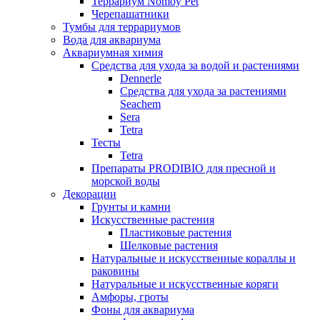
Террариум Nomoy Pet
Черепашатники
Тумбы для террариумов
Вода для аквариума
Аквариумная химия
Средства для ухода за водой и растениями
Dennerle
Средства для ухода за растениями
Seachem
Sera
Tetra
Тесты
Tetra
Препараты PRODIBIO для пресной и
морской воды
Декорации
Грунты и камни
Искусственные растения
Пластиковые растения
Шелковые растения
Натуральные и искусственные кораллы и
раковины
Натуральные и искусственные коряги
Амфоры, гроты
Фоны для аквариума