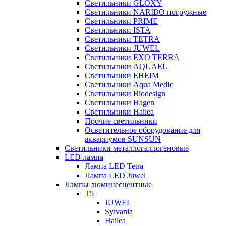
Светильники GLOXY
Светильники NARIBO погружные
Светильники PRIME
Светильники ISTA
Светильники TETRA
Светильники JUWEL
Светильники EXO TERRA
Светильники AQUAEL
Светильники EHEIM
Светильники Aqua Medic
Светильники Biodesign
Светильники Hagen
Светильники Hailea
Прочие светильники
Осветительное оборудование для
аквариумов SUNSUN
Светильники металлогаллогеновые
LED лампа
Лампа LED Tetra
Лампа LED Juwel
Лампы люминесцентные
T5
JUWEL
Sylvania
Hailea