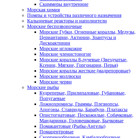
Скиммеры внутренние
Морская химия
Помпы и устройства различного назначения
Кальциевые реакторы и наполнители
Морские беспозвоночные
Морские Губки, Огненные кораллы, Медузы,
Цериантарии, Актинии, Зоантусы и
Дискоактинии
Морские иглокожие
Морские членистоногие
Морские кораллы 8-лучевые (Звездчатые,
Ксении, Мягкие, Горгонарии, Перья)
Морские кораллы жесткие (мадрепоровые)
Морские моллюски
Морские черви
Морские рыбы
Кудреперые, Прилипаловые, Губановые,
Попугаевые
Ложнохромисы, Граммы, Плезиопсы,
Апогоны, Ставриды, Барабули, Платаксы
Опистогнатовые, Пескожилые, Собачковые,
Мандаринки, Головешковые, Бычковые
Помакантовые (Рыбы-Ангелы)
Помацентровые
Скорпенообразные, Камбалообразные,