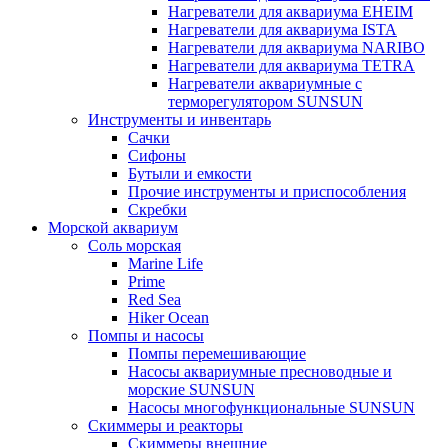
Нагреватели для аквариума EHEIM
Нагреватели для аквариума ISTA
Нагреватели для аквариума NARIBO
Нагреватели для аквариума TETRA
Нагреватели аквариумные с
терморегулятором SUNSUN
Инструменты и инвентарь
Сачки
Сифоны
Бутыли и емкости
Прочие инструменты и приспособления
Скребки
Морской аквариум
Соль морская
Marine Life
Prime
Red Sea
Hiker Ocean
Помпы и насосы
Помпы перемешивающие
Насосы аквариумные пресноводные и
морские SUNSUN
Насосы многофункциональные SUNSUN
Скиммеры и реакторы
Скиммеры внешние