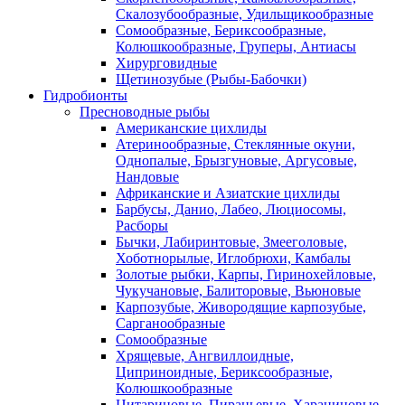
Скалозубообразные, Удильщикообразные
Сомообразные, Бериксообразные,
Колюшкообразные, Груперы, Антиасы
Хирурговидные
Щетинозубые (Рыбы-Бабочки)
Гидробионты
Пресноводные рыбы
Американские цихлиды
Атеринообразные, Стеклянные окуни,
Однопалые, Брызгуновые, Аргусовые,
Нандовые
Африканские и Азиатские цихлиды
Барбусы, Данио, Лабео, Люциосомы,
Расборы
Бычки, Лабиринтовые, Змееголовые,
Хоботнорылые, Иглобрюхи, Камбалы
Золотые рыбки, Карпы, Гиринохейловые,
Чукучановые, Балиторовые, Вьюновые
Карпозубые, Живородящие карпозубые,
Сарганообразные
Сомообразные
Хрящевые, Ангвиллоидные,
Циприноидные, Бериксообразные,
Колюшкообразные
Цитариновые, Пираньевые, Харациновые,