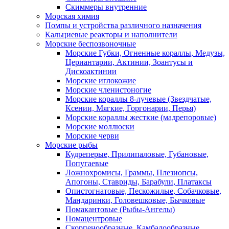
Скиммеры внутренние
Морская химия
Помпы и устройства различного назначения
Кальциевые реакторы и наполнители
Морские беспозвоночные
Морские Губки, Огненные кораллы, Медузы,
Цериантарии, Актинии, Зоантусы и
Дискоактинии
Морские иглокожие
Морские членистоногие
Морские кораллы 8-лучевые (Звездчатые,
Ксении, Мягкие, Горгонарии, Перья)
Морские кораллы жесткие (мадрепоровые)
Морские моллюски
Морские черви
Морские рыбы
Кудреперые, Прилипаловые, Губановые,
Попугаевые
Ложнохромисы, Граммы, Плезиопсы,
Апогоны, Ставриды, Барабули, Платаксы
Опистогнатовые, Пескожилые, Собачковые,
Мандаринки, Головешковые, Бычковые
Помакантовые (Рыбы-Ангелы)
Помацентровые
Скорпенообразные, Камбалообразные,