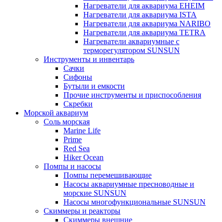
Нагреватели для аквариума EHEIM
Нагреватели для аквариума ISTA
Нагреватели для аквариума NARIBO
Нагреватели для аквариума TETRA
Нагреватели аквариумные с
терморегулятором SUNSUN
Инструменты и инвентарь
Сачки
Сифоны
Бутыли и емкости
Прочие инструменты и приспособления
Скребки
Морской аквариум
Соль морская
Marine Life
Prime
Red Sea
Hiker Ocean
Помпы и насосы
Помпы перемешивающие
Насосы аквариумные пресноводные и
морские SUNSUN
Насосы многофункциональные SUNSUN
Скиммеры и реакторы
Скиммеры внешние