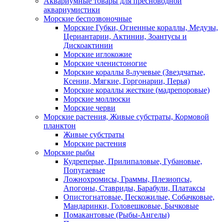
Аквариумные товары для пресноводной
аквариумистики
Морские беспозвоночные
Морские Губки, Огненные кораллы, Медузы,
Цериантарии, Актинии, Зоантусы и
Дискоактинии
Морские иглокожие
Морские членистоногие
Морские кораллы 8-лучевые (Звездчатые,
Ксении, Мягкие, Горгонарии, Перья)
Морские кораллы жесткие (мадрепоровые)
Морские моллюски
Морские черви
Морские растения, Живые субстраты, Кормовой
планктон
Живые субстраты
Морские растения
Морские рыбы
Кудреперые, Прилипаловые, Губановые,
Попугаевые
Ложнохромисы, Граммы, Плезиопсы,
Апогоны, Ставриды, Барабули, Платаксы
Опистогнатовые, Пескожилые, Собачковые,
Мандаринки, Головешковые, Бычковые
Помакантовые (Рыбы-Ангелы)