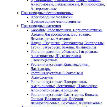
Анастомовые, Лебиасиновые, Клинобрюхие,
Аптеронотовые
Пресноводные беспозвоночные
Пресноводные моллюски
Пресноводные членистоногие
Пресноводные растения
Кабомбы, Роголистники, Перистолистники,
Элодеи, Лагаросифоны, Эустералис,
Лимнохарисы, Аммании
Наяды, Людвигии, Гетерантеры, Зостереллы,
Турчи, Заурурусы, Бакопы, Лимнофилы
Растения длинностебельные: Гигрофилы,
Альтернатеры, Щитолистники,
Сложноцветные
Растения кустовые: Криптокорины,
Лагенандры
Растения кустовые: Осоковые и
Эхинодорусы
Растения кустовые: Папоротники,
Амарилисовые, Зонтичные, Плавающие,
Апоногетоновые, Ароидные
Растения кустовые: Сагиттарии, Бликсы,
Оттлии, Валлиснерии, Лобелии,
Лимнохарисовые, Вахтовые, Кувшинковые