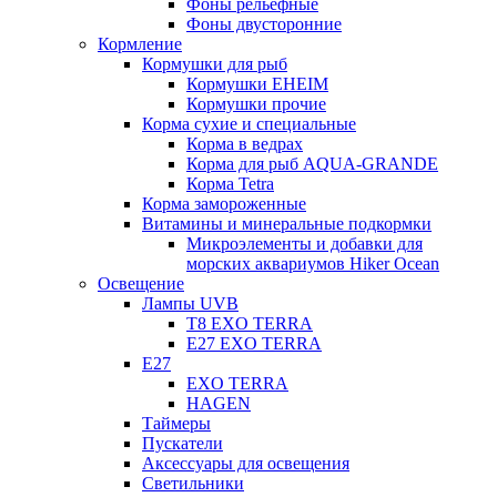
Фоны рельефные
Фоны двусторонние
Кормление
Кормушки для рыб
Кормушки EHEIM
Кормушки прочие
Корма сухие и специальные
Корма в ведрах
Корма для рыб AQUA-GRANDE
Корма Tetra
Корма замороженные
Витамины и минеральные подкормки
Микроэлементы и добавки для
морских аквариумов Hiker Ocean
Освещение
Лампы UVB
Т8 EXO TERRA
Е27 EXO TERRA
Е27
EXO TERRA
HAGEN
Таймеры
Пускатели
Аксессуары для освещения
Светильники