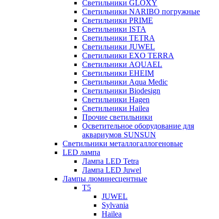
Светильники GLOXY
Светильники NARIBO погружные
Светильники PRIME
Светильники ISTA
Светильники TETRA
Светильники JUWEL
Светильники EXO TERRA
Светильники AQUAEL
Светильники EHEIM
Светильники Aqua Medic
Светильники Biodesign
Светильники Hagen
Светильники Hailea
Прочие светильники
Осветительное оборудование для
аквариумов SUNSUN
Светильники металлогаллогеновые
LED лампа
Лампа LED Tetra
Лампа LED Juwel
Лампы люминесцентные
T5
JUWEL
Sylvania
Hailea