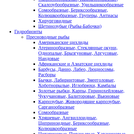
Скалозубообразные, Удильщикообразные
Сомообразные, Бериксообразные,
Колюшкообразные, Груперы, Антиасы
Хирурговидные
Щетинозубые (Рыбы-Бабочки)
Гидробионты
Пресноводные рыбы
Американские цихлиды
Атеринообразные, Стеклянные окуни,
Однопалые, Брызгуновые, Аргусовые,
Нандовые
Африканские и Азиатские цихлиды
Барбусы, Данио, Лабео, Люциосомы,
Расборы
Бычки, Лабиринтовые, Змееголовые,
Хоботнорылые, Иглобрюхи, Камбалы
Золотые рыбки, Карпы, Гиринохейловые,
Чукучановые, Балиторовые, Вьюновые
Карпозубые, Живородящие карпозубые,
Сарганообразные
Сомообразные
Хрящевые, Ангвиллоидные,
Циприноидные, Бериксообразные,
Колюшкообразные
Цитариновые, Пираньевые, Харациновые,