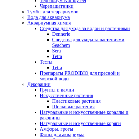
Террариум Nomoy Pet
Черепашатники
Тумбы для террариумов
Вода для аквариума
Аквариумная химия
Средства для ухода за водой и растениями
Dennerle
Средства для ухода за растениями
Seachem
Sera
Tetra
Тесты
Tetra
Препараты PRODIBIO для пресной и
морской воды
Декорации
Грунты и камни
Искусственные растения
Пластиковые растения
Шелковые растения
Натуральные и искусственные кораллы и
раковины
Натуральные и искусственные коряги
Амфоры, гроты
Фоны для аквариума