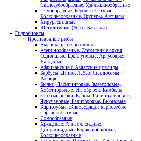
Скалозубообразные, Удильщикообразные
Сомообразные, Бериксообразные,
Колюшкообразные, Груперы, Антиасы
Хирурговидные
Щетинозубые (Рыбы-Бабочки)
Гидробионты
Пресноводные рыбы
Американские цихлиды
Атеринообразные, Стеклянные окуни,
Однопалые, Брызгуновые, Аргусовые,
Нандовые
Африканские и Азиатские цихлиды
Барбусы, Данио, Лабео, Люциосомы,
Расборы
Бычки, Лабиринтовые, Змееголовые,
Хоботнорылые, Иглобрюхи, Камбалы
Золотые рыбки, Карпы, Гиринохейловые,
Чукучановые, Балиторовые, Вьюновые
Карпозубые, Живородящие карпозубые,
Сарганообразные
Сомообразные
Хрящевые, Ангвиллоидные,
Циприноидные, Бериксообразные,
Колюшкообразные
Цитариновые, Пираньевые, Харациновые,