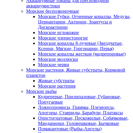
Аквариумные товары для пресноводной
аквариумистики
Морские беспозвоночные
Морские Губки, Огненные кораллы, Медузы,
Цериантарии, Актинии, Зоантусы и
Дискоактинии
Морские иглокожие
Морские членистоногие
Морские кораллы 8-лучевые (Звездчатые,
Ксении, Мягкие, Горгонарии, Перья)
Морские кораллы жесткие (мадрепоровые)
Морские моллюски
Морские черви
Морские растения, Живые субстраты, Кормовой
планктон
Живые субстраты
Морские растения
Морские рыбы
Кудреперые, Прилипаловые, Губановые,
Попугаевые
Ложнохромисы, Граммы, Плезиопсы,
Апогоны, Ставриды, Барабули, Платаксы
Опистогнатовые, Пескожилые, Собачковые,
Мандаринки, Головешковые, Бычковые
Помакантовые (Рыбы-Ангелы)