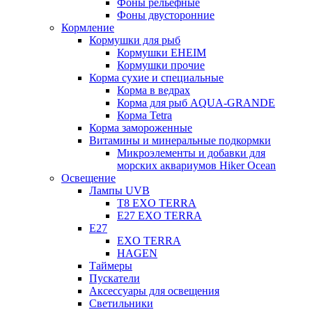
Фоны рельефные
Фоны двусторонние
Кормление
Кормушки для рыб
Кормушки EHEIM
Кормушки прочие
Корма сухие и специальные
Корма в ведрах
Корма для рыб AQUA-GRANDE
Корма Tetra
Корма замороженные
Витамины и минеральные подкормки
Микроэлементы и добавки для
морских аквариумов Hiker Ocean
Освещение
Лампы UVB
Т8 EXO TERRA
Е27 EXO TERRA
Е27
EXO TERRA
HAGEN
Таймеры
Пускатели
Аксессуары для освещения
Светильники