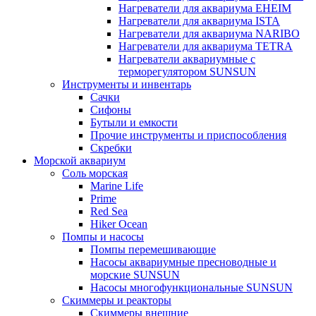
Нагреватели для аквариума EHEIM
Нагреватели для аквариума ISTA
Нагреватели для аквариума NARIBO
Нагреватели для аквариума TETRA
Нагреватели аквариумные с
терморегулятором SUNSUN
Инструменты и инвентарь
Сачки
Сифоны
Бутыли и емкости
Прочие инструменты и приспособления
Скребки
Морской аквариум
Соль морская
Marine Life
Prime
Red Sea
Hiker Ocean
Помпы и насосы
Помпы перемешивающие
Насосы аквариумные пресноводные и
морские SUNSUN
Насосы многофункциональные SUNSUN
Скиммеры и реакторы
Скиммеры внешние