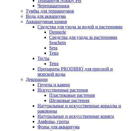
Террариум Nomoy Pet
Черепашатники
Тумбы для террариумов
Вода для аквариума
Аквариумная химия
Средства для ухода за водой и растениями
Dennerle
Средства для ухода за растениями
Seachem
Sera
Tetra
Тесты
Tetra
Препараты PRODIBIO для пресной и
морской воды
Декорации
Грунты и камни
Искусственные растения
Пластиковые растения
Шелковые растения
Натуральные и искусственные кораллы и
раковины
Натуральные и искусственные коряги
Амфоры, гроты
Фоны для аквариума