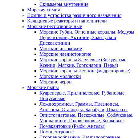
Скиммеры внутренние
Морская химия
Помпы и устройства различного назначения
Кальциевые реакторы и наполнители
Морские беспозвоночные
Морские Губки, Огненные кораллы, Медузы,
Цериантарии, Актинии, Зоантусы и
Дискоактинии
Морские иглокожие
Морские членистоногие
Морские кораллы 8-лучевые (Звездчатые,
Ксении, Мягкие, Горгонарии, Перья)
Морские кораллы жесткие (мадрепоровые)
Морские моллюски
Морские черви
Морские рыбы
Кудреперые, Прилипаловые, Губановые,
Попугаевые
Ложнохромисы, Граммы, Плезиопсы,
Апогоны, Ставриды, Барабули, Платаксы
Опистогнатовые, Пескожилые, Собачковые,
Мандаринки, Головешковые, Бычковые
Помакантовые (Рыбы-Ангелы)
Помацентровые
Скорпенообразные, Камбалообразные,