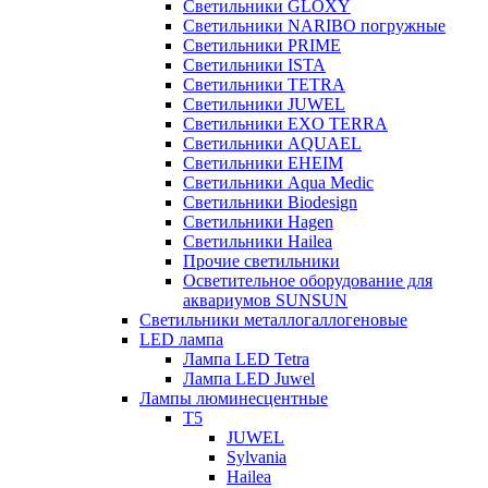
Светильники GLOXY
Светильники NARIBO погружные
Светильники PRIME
Светильники ISTA
Светильники TETRA
Светильники JUWEL
Светильники EXO TERRA
Светильники AQUAEL
Светильники EHEIM
Светильники Aqua Medic
Светильники Biodesign
Светильники Hagen
Светильники Hailea
Прочие светильники
Осветительное оборудование для
аквариумов SUNSUN
Светильники металлогаллогеновые
LED лампа
Лампа LED Tetra
Лампа LED Juwel
Лампы люминесцентные
T5
JUWEL
Sylvania
Hailea