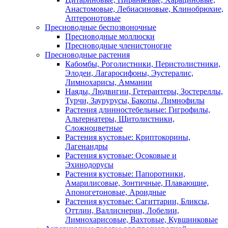
Анастомовые, Лебиасиновые, Клинобрюхие,
Аптеронотовые
Пресноводные беспозвоночные
Пресноводные моллюски
Пресноводные членистоногие
Пресноводные растения
Кабомбы, Роголистники, Перистолистники,
Элодеи, Лагаросифоны, Эустералис,
Лимнохарисы, Аммании
Наяды, Людвигии, Гетерантеры, Зостереллы,
Турчи, Заурурусы, Бакопы, Лимнофилы
Растения длинностебельные: Гигрофилы,
Альтернатеры, Щитолистники,
Сложноцветные
Растения кустовые: Криптокорины,
Лагенандры
Растения кустовые: Осоковые и
Эхинодорусы
Растения кустовые: Папоротники,
Амарилисовые, Зонтичные, Плавающие,
Апоногетоновые, Ароидные
Растения кустовые: Сагиттарии, Бликсы,
Оттлии, Валлиснерии, Лобелии,
Лимнохарисовые, Вахтовые, Кувшинковые