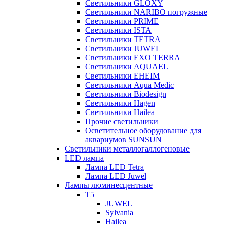
Светильники GLOXY
Светильники NARIBO погружные
Светильники PRIME
Светильники ISTA
Светильники TETRA
Светильники JUWEL
Светильники EXO TERRA
Светильники AQUAEL
Светильники EHEIM
Светильники Aqua Medic
Светильники Biodesign
Светильники Hagen
Светильники Hailea
Прочие светильники
Осветительное оборудование для
аквариумов SUNSUN
Светильники металлогаллогеновые
LED лампа
Лампа LED Tetra
Лампа LED Juwel
Лампы люминесцентные
T5
JUWEL
Sylvania
Hailea