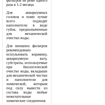
фильтров
не
реже
одного
раза
в
1
-
2
месяца
.
Для
аквариумных
головок
и
помп
лучше
всего
подходят
наполнители
в
виде
губок
,
предназначенные
для
механической
очистки
воды
.
Для
внешних
фильтров
рекомендовано
использовать
керамику
,
аквариумную
вату
,
субстраты
,
используемые
при
биологической
очистке
воды
,
вкладыши
для
механической
чистки
и
наполнители
для
химической
,
которым
под
силу
вывести
из
состава
воды
любые
нежелательные
химические
соединения
.