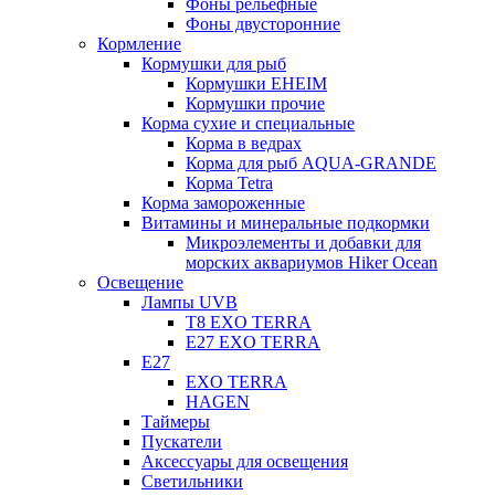
Фоны рельефные
Фоны двусторонние
Кормление
Кормушки для рыб
Кормушки EHEIM
Кормушки прочие
Корма сухие и специальные
Корма в ведрах
Корма для рыб AQUA-GRANDE
Корма Tetra
Корма замороженные
Витамины и минеральные подкормки
Микроэлементы и добавки для
морских аквариумов Hiker Ocean
Освещение
Лампы UVB
Т8 EXO TERRA
Е27 EXO TERRA
Е27
EXO TERRA
HAGEN
Таймеры
Пускатели
Аксессуары для освещения
Светильники