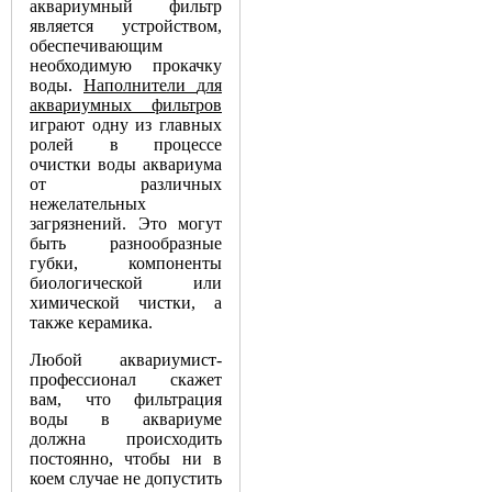
аквариумный
фильтр
является
устройством
,
обеспечивающим
необходимую
прокачку
воды
.
Наполнители
для
аквариумных
фильтров
играют
одну
из
главных
ролей
в
процессе
очистки
воды
аквариума
от
различных
нежелательных
загрязнений
.
Это
могут
быть
разнообразные
губки
,
компоненты
биологической
или
химической
чистки
,
а
также
керамика
.
Любой
аквариумист
-
профессионал
скажет
вам
,
что
фильтрация
воды
в
аквариуме
должна
происходить
постоянно
,
чтобы
ни
в
коем
случае
не
допустить