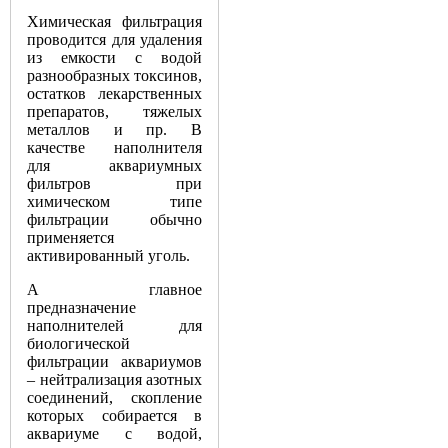
Химическая
фильтрация
проводится
для
удаления
из
емкости
с
водой
разнообразных
токсинов
,
остатков
лекарственных
препаратов
,
тяжелых
металлов
и
пр
.
В
качестве
наполнителя
для
аквариумных
фильтров
при
химическом
типе
фильтрации
обычно
применяется
активированный
уголь
.
А
главное
предназначение
наполнителей
для
биологической
фильтрации
аквариумов
–
нейтрализация
азотных
соединений
,
скопление
которых
собирается
в
аквариуме
с
водой
,