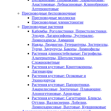
Анастомовые, Лебиасиновые, Клинобрюхие,
Аптеронотовые
Пресноводные беспозвоночные
Пресноводные моллюски
Пресноводные членистоногие
Пресноводные растения
Кабомбы, Роголистники, Перистолистники,
Элодеи, Лагаросифоны, Эустералис,
Лимнохарисы, Аммании
Наяды, Людвигии, Гетерантеры, Зостереллы,
Турчи, Заурурусы, Бакопы, Лимнофилы
Растения длинностебельные: Гигрофилы,
Альтернатеры, Щитолистники,
Сложноцветные
Растения кустовые: Криптокорины,
Лагенандры
Растения кустовые: Осоковые и
Эхинодорусы
Растения кустовые: Папоротники,
Амарилисовые, Зонтичные, Плавающие,
Апоногетоновые, Ароидные
Растения кустовые: Сагиттарии, Бликсы,
Оттлии, Валлиснерии, Лобелии,
Лимнохарисовые, Вахтовые, Кувшинковые