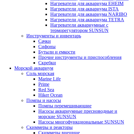
Нагреватели для аквариума EHEIM
Нагреватели для аквариума ISTA
Нагреватели для аквариума NARIBO
Нагреватели для аквариума TETRA
Нагреватели аквариумные с
терморегулятором SUNSUN
Инструменты и инвентарь
Сачки
Сифоны
Бутыли и емкости
Прочие инструменты и приспособления
Скребки
Морской аквариум
Соль морская
Marine Life
Prime
Red Sea
Hiker Ocean
Помпы и насосы
Помпы перемешивающие
Насосы аквариумные пресноводные и
морские SUNSUN
Насосы многофункциональные SUNSUN
Скиммеры и реакторы
Скиммеры внешние