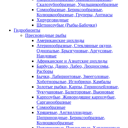
Скалозубообразные, Удильщикообразные
Сомообразные, Бериксообразные,
Колюшкообразные, Груперы, Антиасы
Хирурговидные
Щетинозубые (Рыбы-Бабочки)
Гидробионты
Пресноводные рыбы
Американские цихлиды
Атеринообразные, Стеклянные окуни,
Однопалые, Брызгуновые, Аргусовые,
Нандовые
Африканские и Азиатские цихлиды
Барбусы, Данио, Лабео, Люциосомы,
Расборы
Бычки, Лабиринтовые, Змееголовые,
Хоботнорылые, Иглобрюхи, Камбалы
Золотые рыбки, Карпы, Гиринохейловые,
Чукучановые, Балиторовые, Вьюновые
Карпозубые, Живородящие карпозубые,
Сарганообразные
Сомообразные
Хрящевые, Ангвиллоидные,
Циприноидные, Бериксообразные,
Колюшкообразные
Цитариновые, Пираньевые, Харациновые,