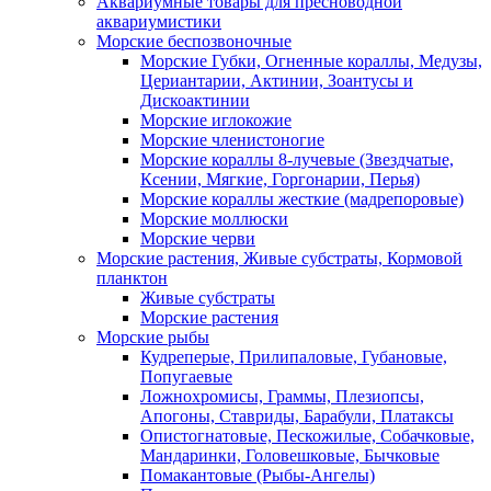
Аквариумные товары для пресноводной
аквариумистики
Морские беспозвоночные
Морские Губки, Огненные кораллы, Медузы,
Цериантарии, Актинии, Зоантусы и
Дискоактинии
Морские иглокожие
Морские членистоногие
Морские кораллы 8-лучевые (Звездчатые,
Ксении, Мягкие, Горгонарии, Перья)
Морские кораллы жесткие (мадрепоровые)
Морские моллюски
Морские черви
Морские растения, Живые субстраты, Кормовой
планктон
Живые субстраты
Морские растения
Морские рыбы
Кудреперые, Прилипаловые, Губановые,
Попугаевые
Ложнохромисы, Граммы, Плезиопсы,
Апогоны, Ставриды, Барабули, Платаксы
Опистогнатовые, Пескожилые, Собачковые,
Мандаринки, Головешковые, Бычковые
Помакантовые (Рыбы-Ангелы)