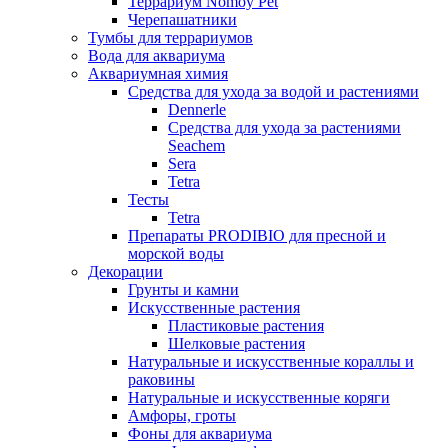
Террариум Nomoy Pet
Черепашатники
Тумбы для террариумов
Вода для аквариума
Аквариумная химия
Средства для ухода за водой и растениями
Dennerle
Средства для ухода за растениями
Seachem
Sera
Tetra
Тесты
Tetra
Препараты PRODIBIO для пресной и
морской воды
Декорации
Грунты и камни
Искусственные растения
Пластиковые растения
Шелковые растения
Натуральные и искусственные кораллы и
раковины
Натуральные и искусственные коряги
Амфоры, гроты
Фоны для аквариума