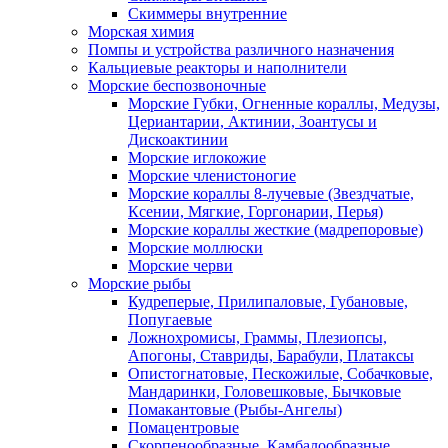
Скиммеры внутренние
Морская химия
Помпы и устройства различного назначения
Кальциевые реакторы и наполнители
Морские беспозвоночные
Морские Губки, Огненные кораллы, Медузы,
Цериантарии, Актинии, Зоантусы и
Дискоактинии
Морские иглокожие
Морские членистоногие
Морские кораллы 8-лучевые (Звездчатые,
Ксении, Мягкие, Горгонарии, Перья)
Морские кораллы жесткие (мадрепоровые)
Морские моллюски
Морские черви
Морские рыбы
Кудреперые, Прилипаловые, Губановые,
Попугаевые
Ложнохромисы, Граммы, Плезиопсы,
Апогоны, Ставриды, Барабули, Платаксы
Опистогнатовые, Пескожилые, Собачковые,
Мандаринки, Головешковые, Бычковые
Помакантовые (Рыбы-Ангелы)
Помацентровые
Скорпенообразные, Камбалообразные,