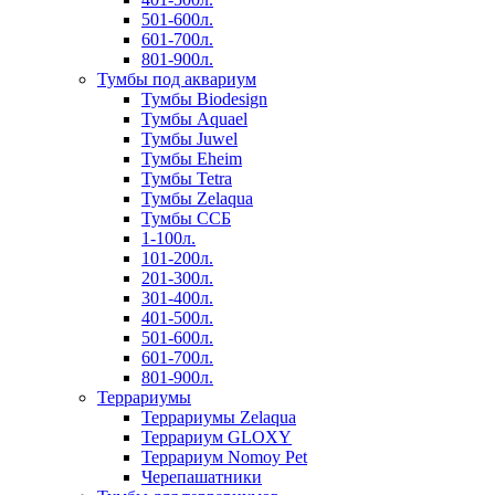
501-600л.
601-700л.
801-900л.
Тумбы под аквариум
Тумбы Biodesign
Тумбы Aquael
Тумбы Juwel
Тумбы Eheim
Тумбы Tetra
Тумбы Zelaqua
Тумбы ССБ
1-100л.
101-200л.
201-300л.
301-400л.
401-500л.
501-600л.
601-700л.
801-900л.
Террариумы
Террариумы Zelaqua
Террариум GLOXY
Террариум Nomoy Pet
Черепашатники