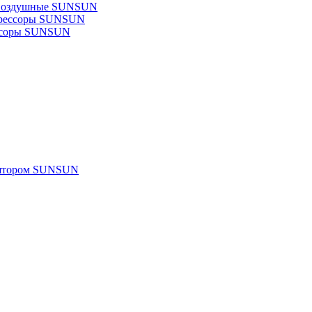
 воздушные SUNSUN
прессоры SUNSUN
ссоры SUNSUN
улятором SUNSUN