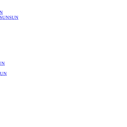
UN
) SUNSUN
SUN
SUN