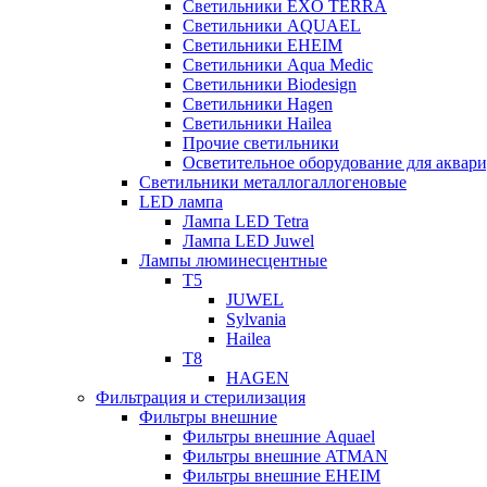
Светильники EXO TERRA
Светильники AQUAEL
Светильники EHEIM
Светильники Aqua Medic
Светильники Biodesign
Светильники Hagen
Светильники Hailea
Прочие светильники
Осветительное оборудование для аква
Светильники металлогаллогеновые
LED лампа
Лампа LED Tetra
Лампа LED Juwel
Лампы люминесцентные
T5
JUWEL
Sylvania
Hailea
T8
HAGEN
Фильтрация и стерилизация
Фильтры внешние
Фильтры внешние Aquael
Фильтры внешние ATMAN
Фильтры внешние EHEIM