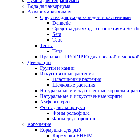
Тумбы для террариумов
Вода для аквариума
Аквариумная химия
Средства для ухода за водой и растениями
Dennerle
Средства для ухода за растениями Seach
Sera
Tetra
Тесты
Tetra
Препараты PRODIBIO для пресной и морской
Декорации
Грунты и камни
Искусственные растения
Пластиковые растения
Шелковые растения
Натуральные и искусственные кораллы и рак
Натуральные и искусственные коряги
Амфоры, гроты
Фоны для аквариума
Фоны рельефные
Фоны двусторонние
Кормление
Кормушки для рыб
Кормушки EHEIM