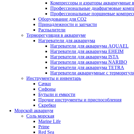
Компрессоры и аэраторы аквариумные
Профессиональные диафрагмовые ком
Профессиональные поршневые компре
Оборудование для CO2
Принадлежности и запчасти
Распылители
Терморегуляция в аквариуме
Нагреватели для аквариума
Нагреватели для аквариума AQUAEL
Нагреватели для аквариума EHEIM
Нагреватели для аквариума ISTA
Нагреватели для аквариума NARIBO
Нагреватели для аквариума TETRA
Нагреватели аквариумные с терморег
Инструменты и инвентарь
Сачки
Сифоны
Бутыли и емкости
Прочие инструменты и приспособления
Скребки
Морской аквариум
Соль морская
Marine Life
Prime
Red Sea