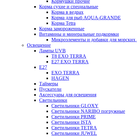
Кормушки прочие
Корма сухие и специальные
Корма в ведрах
Корма для рыб AQUA-GRANDE
Корма Tetra
Корма замороженные
Витамины и минеральные подкормки
Микроэлементы и добавки для морских 
Освещение
Лампы UVB
Т8 EXO TERRA
Е27 EXO TERRA
Е27
EXO TERRA
HAGEN
Таймеры
Пускатели
Аксессуары для освещения
Светильники
Светильники GLOXY
Светильники NARIBO погружные
Светильники PRIME
Светильники ISTA
Светильники TETRA
Светильники JUWEL