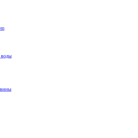
em
 воды
овины