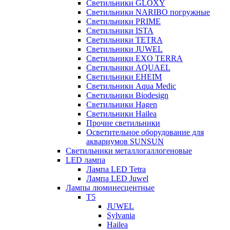
Светильники GLOXY
Светильники NARIBO погружные
Светильники PRIME
Светильники ISTA
Светильники TETRA
Светильники JUWEL
Светильники EXO TERRA
Светильники AQUAEL
Светильники EHEIM
Светильники Aqua Medic
Светильники Biodesign
Светильники Hagen
Светильники Hailea
Прочие светильники
Осветительное оборудование для
аквариумов SUNSUN
Светильники металлогаллогеновые
LED лампа
Лампа LED Tetra
Лампа LED Juwel
Лампы люминесцентные
T5
JUWEL
Sylvania
Hailea