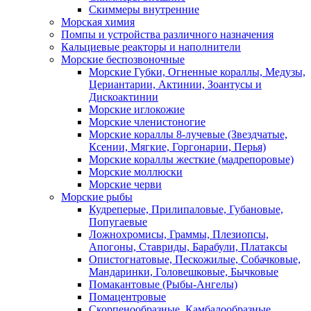
Скиммеры внутренние
Морская химия
Помпы и устройства различного назначения
Кальциевые реакторы и наполнители
Морские беспозвоночные
Морские Губки, Огненные кораллы, Медузы,
Цериантарии, Актинии, Зоантусы и
Дискоактинии
Морские иглокожие
Морские членистоногие
Морские кораллы 8-лучевые (Звездчатые,
Ксении, Мягкие, Горгонарии, Перья)
Морские кораллы жесткие (мадрепоровые)
Морские моллюски
Морские черви
Морские рыбы
Кудреперые, Прилипаловые, Губановые,
Попугаевые
Ложнохромисы, Граммы, Плезиопсы,
Апогоны, Ставриды, Барабули, Платаксы
Опистогнатовые, Пескожилые, Собачковые,
Мандаринки, Головешковые, Бычковые
Помакантовые (Рыбы-Ангелы)
Помацентровые
Скорпенообразные, Камбалообразные,