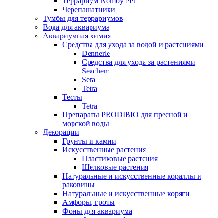
Террариум Nomoy Pet
Черепашатники
Тумбы для террариумов
Вода для аквариума
Аквариумная химия
Средства для ухода за водой и растениями
Dennerle
Средства для ухода за растениями
Seachem
Sera
Tetra
Тесты
Tetra
Препараты PRODIBIO для пресной и
морской воды
Декорации
Грунты и камни
Искусственные растения
Пластиковые растения
Шелковые растения
Натуральные и искусственные кораллы и
раковины
Натуральные и искусственные коряги
Амфоры, гроты
Фоны для аквариума