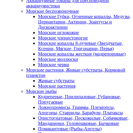
Аквариумные товары для пресноводной
аквариумистики
Морские беспозвоночные
Морские Губки, Огненные кораллы, Медузы,
Цериантарии, Актинии, Зоантусы и
Дискоактинии
Морские иглокожие
Морские членистоногие
Морские кораллы 8-лучевые (Звездчатые,
Ксении, Мягкие, Горгонарии, Перья)
Морские кораллы жесткие (мадрепоровые)
Морские моллюски
Морские черви
Морские растения, Живые субстраты, Кормовой
планктон
Живые субстраты
Морские растения
Морские рыбы
Кудреперые, Прилипаловые, Губановые,
Попугаевые
Ложнохромисы, Граммы, Плезиопсы,
Апогоны, Ставриды, Барабули, Платаксы
Опистогнатовые, Пескожилые, Собачковые,
Мандаринки, Головешковые, Бычковые
Помакантовые (Рыбы-Ангелы)