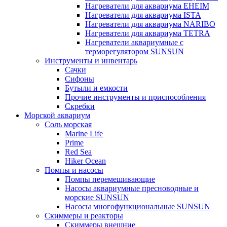
Нагреватели для аквариума EHEIM
Нагреватели для аквариума ISTA
Нагреватели для аквариума NARIBO
Нагреватели для аквариума TETRA
Нагреватели аквариумные с
терморегулятором SUNSUN
Инструменты и инвентарь
Сачки
Сифоны
Бутыли и емкости
Прочие инструменты и приспособления
Скребки
Морской аквариум
Соль морская
Marine Life
Prime
Red Sea
Hiker Ocean
Помпы и насосы
Помпы перемешивающие
Насосы аквариумные пресноводные и
морские SUNSUN
Насосы многофункциональные SUNSUN
Скиммеры и реакторы
Скиммеры внешние