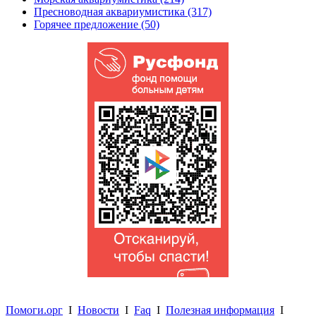
Пресноводная аквариумистика (317)
Горячее предложение (50)
Помоги.орг
I
Новости
I
Faq
I
Полезная информация
I