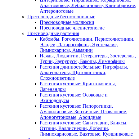
Анастомовые, Лебиасиновые, Клинобрюхие,
Аптеронотовые
Пресноводные беспозвоночные
Пресноводные моллюски
Пресноводные членистоногие
Пресноводные растения
Кабомбы, Роголистники, Перистолистники,
Элодеи, Лагаросифоны, Эустералис,
Лимнохарисы, Аммании
Наяды, Людвигии, Гетерантеры, Зостереллы,
Турчи, Заурурусы, Бакопы, Лимнофилы
Растения длинностебельные: Гигрофилы,
Альтернатеры, Щитолистники,
Сложноцветные
Растения кустовые: Криптокорины,
Лагенандры
Растения кустовые: Осоковые и
Эхинодорусы
Растения кустовые: Папоротники,
Амарилисовые, Зонтичные, Плавающие,
Апоногетоновые, Ароидные
Растения кустовые: Сагиттарии, Бликсы,
Оттлии, Валлиснерии, Лобелии,
Лимнохарисовые, Вахтовые, Кувшинковые