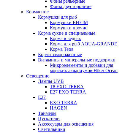
Фоны рельефные
Фоны двусторонние
Кормление
Кормушки для рыб
Кормушки EHEIM
Кормушки прочие
Корма сухие и специальные
Корма в ведрах
Корма для рыб AQUA-GRANDE
Корма Tetra
Корма замороженные
Витамины и минеральные подкормки
Микроэлементы и добавки для
морских аквариумов Hiker Ocean
Освещение
Лампы UVB
Т8 EXO TERRA
Е27 EXO TERRA
Е27
EXO TERRA
HAGEN
Таймеры
Пускатели
Аксессуары для освещения
Светильники