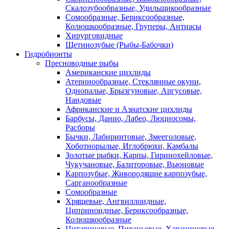
Скалозубообразные, Удильщикообразные
Сомообразные, Бериксообразные,
Колюшкообразные, Груперы, Антиасы
Хирурговидные
Щетинозубые (Рыбы-Бабочки)
Гидробионты
Пресноводные рыбы
Американские цихлиды
Атеринообразные, Стеклянные окуни,
Однопалые, Брызгуновые, Аргусовые,
Нандовые
Африканские и Азиатские цихлиды
Барбусы, Данио, Лабео, Люциосомы,
Расборы
Бычки, Лабиринтовые, Змееголовые,
Хоботнорылые, Иглобрюхи, Камбалы
Золотые рыбки, Карпы, Гиринохейловые,
Чукучановые, Балиторовые, Вьюновые
Карпозубые, Живородящие карпозубые,
Сарганообразные
Сомообразные
Хрящевые, Ангвиллоидные,
Циприноидные, Бериксообразные,
Колюшкообразные
Цитариновые, Пираньевые, Харациновые,