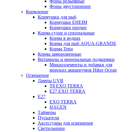
Фоны рельефные
Фоны двусторонние
Кормление
Кормушки для рыб
Кормушки EHEIM
Кормушки прочие
Корма сухие и специальные
Корма в ведрах
Корма для рыб AQUA-GRANDE
Корма Tetra
Корма замороженные
Витамины и минеральные подкормки
Микроэлементы и добавки для
морских аквариумов Hiker Ocean
Освещение
Лампы UVB
Т8 EXO TERRA
Е27 EXO TERRA
Е27
EXO TERRA
HAGEN
Таймеры
Пускатели
Аксессуары для освещения
Светильники