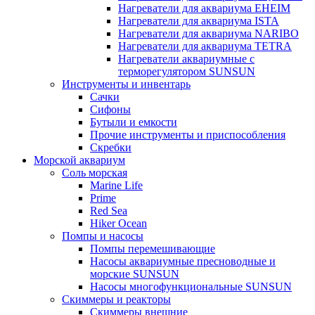
Нагреватели для аквариума EHEIM
Нагреватели для аквариума ISTA
Нагреватели для аквариума NARIBO
Нагреватели для аквариума TETRA
Нагреватели аквариумные с
терморегулятором SUNSUN
Инструменты и инвентарь
Сачки
Сифоны
Бутыли и емкости
Прочие инструменты и приспособления
Скребки
Морской аквариум
Соль морская
Marine Life
Prime
Red Sea
Hiker Ocean
Помпы и насосы
Помпы перемешивающие
Насосы аквариумные пресноводные и
морские SUNSUN
Насосы многофункциональные SUNSUN
Скиммеры и реакторы
Скиммеры внешние