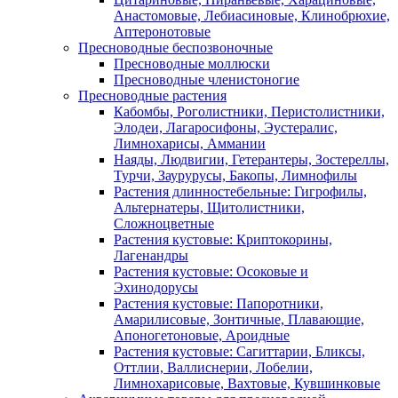
Анастомовые, Лебиасиновые, Клинобрюхие,
Аптеронотовые
Пресноводные беспозвоночные
Пресноводные моллюски
Пресноводные членистоногие
Пресноводные растения
Кабомбы, Роголистники, Перистолистники,
Элодеи, Лагаросифоны, Эустералис,
Лимнохарисы, Аммании
Наяды, Людвигии, Гетерантеры, Зостереллы,
Турчи, Заурурусы, Бакопы, Лимнофилы
Растения длинностебельные: Гигрофилы,
Альтернатеры, Щитолистники,
Сложноцветные
Растения кустовые: Криптокорины,
Лагенандры
Растения кустовые: Осоковые и
Эхинодорусы
Растения кустовые: Папоротники,
Амарилисовые, Зонтичные, Плавающие,
Апоногетоновые, Ароидные
Растения кустовые: Сагиттарии, Бликсы,
Оттлии, Валлиснерии, Лобелии,
Лимнохарисовые, Вахтовые, Кувшинковые