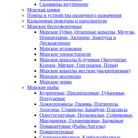
Скиммеры внутренние
Морская химия
Помпы и устройства различного назначения
Кальциевые реакторы и наполнители
Морские беспозвоночные
Морские Губки, Огненные кораллы, Медузы,
Цериантарии, Актинии, Зоантусы и
Дискоактинии
Морские иглокожие
Морские членистоногие
Морские кораллы 8-лучевые (Звездчатые,
Ксении, Мягкие, Горгонарии, Перья)
Морские кораллы жесткие (мадрепоровые)
Морские моллюски
Морские черви
Морские рыбы
Кудреперые, Прилипаловые, Губановые,
Попугаевые
Ложнохромисы, Граммы, Плезиопсы,
Апогоны, Ставриды, Барабули, Платаксы
Опистогнатовые, Пескожилые, Собачковые,
Мандаринки, Головешковые, Бычковые
Помакантовые (Рыбы-Ангелы)
Помацентровые
Скорпенообразные, Камбалообразные,