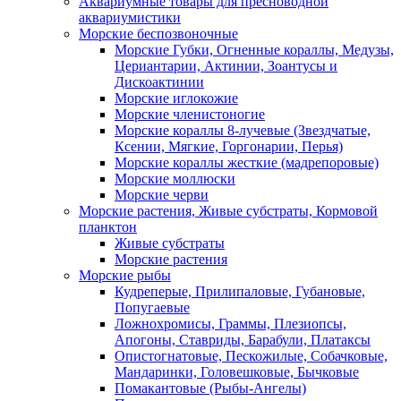
Аквариумные товары для пресноводной
аквариумистики
Морские беспозвоночные
Морские Губки, Огненные кораллы, Медузы,
Цериантарии, Актинии, Зоантусы и
Дискоактинии
Морские иглокожие
Морские членистоногие
Морские кораллы 8-лучевые (Звездчатые,
Ксении, Мягкие, Горгонарии, Перья)
Морские кораллы жесткие (мадрепоровые)
Морские моллюски
Морские черви
Морские растения, Живые субстраты, Кормовой
планктон
Живые субстраты
Морские растения
Морские рыбы
Кудреперые, Прилипаловые, Губановые,
Попугаевые
Ложнохромисы, Граммы, Плезиопсы,
Апогоны, Ставриды, Барабули, Платаксы
Опистогнатовые, Пескожилые, Собачковые,
Мандаринки, Головешковые, Бычковые
Помакантовые (Рыбы-Ангелы)