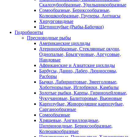
Скалозубообразные, Удильщикообразные
Сомообразные, Бериксообразные,
Колюшкообразные, Груперы, Антиасы
Хирурговидные
Щетинозубые (Рыбы-Бабочки)
Гидробионты
Пресноводные рыбы
Американские цихлиды
Атеринообразные, Стеклянные окуни,
Однопалые, Брызгуновые, Аргусовые,
Нандовые
Африканские и Азиатские цихлиды
Барбусы, Данио, Лабео, Люциосомы,
Расборы
Бычки, Лабиринтовые, Змееголовые,
Хоботнорылые, Иглобрюхи, Камбалы
Золотые рыбки, Карпы, Гиринохейловые,
Чукучановые, Балиторовые, Вьюновые
Карпозубые, Живородящие карпозубые,
Сарганообразные
Сомообразные
Хрящевые, Ангвиллоидные,
Циприноидные, Бериксообразные,
Колюшкообразные
Цитариновые, Пираньевые, Харациновые,