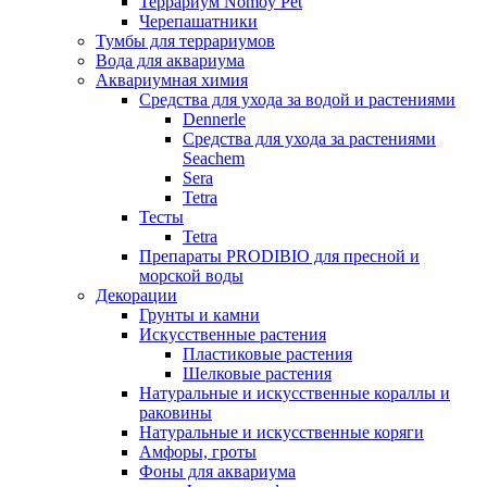
Террариум Nomoy Pet
Черепашатники
Тумбы для террариумов
Вода для аквариума
Аквариумная химия
Средства для ухода за водой и растениями
Dennerle
Средства для ухода за растениями
Seachem
Sera
Tetra
Тесты
Tetra
Препараты PRODIBIO для пресной и
морской воды
Декорации
Грунты и камни
Искусственные растения
Пластиковые растения
Шелковые растения
Натуральные и искусственные кораллы и
раковины
Натуральные и искусственные коряги
Амфоры, гроты
Фоны для аквариума