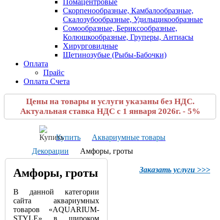
Помацентровые
Скорпенообразные, Камбалообразные,
Скалозубообразные, Удильщикообразные
Сомообразные, Бериксообразные,
Колюшкообразные, Груперы, Антиасы
Хирурговидные
Щетинозубые (Рыбы-Бабочки)
Оплата
Прайс
Оплата Счета
Цены на товары и услуги указаны без НДС.
Актуальная ставка НДС с 1 января 2026г. - 5%
Купить
Аквариумные товары
Декорации
Амфоры, гроты
Заказать услуги >>>
Амфоры, гроты
В данной категории
сайта аквариумных
товаров «AQUARIUM-
STYLE» в широком