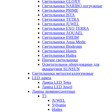
Светильники GLOXY
Светильники NARIBO погружные
Светильники PRIME
Светильники ISTA
Светильники TETRA
Светильники JUWEL
Светильники EXO TERRA
Светильники AQUAEL
Светильники EHEIM
Светильники Aqua Medic
Светильники Biodesign
Светильники Hagen
Светильники Hailea
Прочие светильники
Осветительное оборудование для
аквариумов SUNSUN
Светильники металлогаллогеновые
LED лампа
Лампа LED Tetra
Лампа LED Juwel
Лампы люминесцентные
T5
JUWEL
Sylvania
Hailea