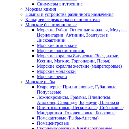
Скиммеры внутренние
Морская химия
Помпы и устройства различного назначения
Кальциевые реакторы и наполнители
Морские беспозвоночные
Морские Губки, Огненные кораллы, Медузы,
Цериантарии, Актинии, Зоантусы и
Дискоактинии
Морские иглокожие
Морские членистоногие
Морские кораллы 8-лучевые (Звездчатые,
Ксении, Мягкие, Горгонарии, Перья)
Морские кораллы жесткие (мадрепоровые)
Морские моллюски
Морские черви
Морские рыбы
Кудреперые, Прилипаловые, Губановые,
Попугаевые
Ложнохромисы, Граммы, Плезиопсы,
Апогоны, Ставриды, Барабули, Платаксы
Опистогнатовые, Пескожилые, Собачковые,
Мандаринки, Головешковые, Бычковые
Помакантовые (Рыбы-Ангелы)
Помацентровые
Скорпенообразные, Камбалообразные,