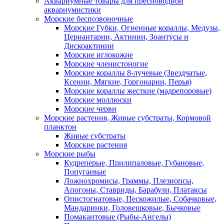
Аквариумные товары для пресноводной
аквариумистики
Морские беспозвоночные
Морские Губки, Огненные кораллы, Медузы,
Цериантарии, Актинии, Зоантусы и
Дискоактинии
Морские иглокожие
Морские членистоногие
Морские кораллы 8-лучевые (Звездчатые,
Ксении, Мягкие, Горгонарии, Перья)
Морские кораллы жесткие (мадрепоровые)
Морские моллюски
Морские черви
Морские растения, Живые субстраты, Кормовой
планктон
Живые субстраты
Морские растения
Морские рыбы
Кудреперые, Прилипаловые, Губановые,
Попугаевые
Ложнохромисы, Граммы, Плезиопсы,
Апогоны, Ставриды, Барабули, Платаксы
Опистогнатовые, Пескожилые, Собачковые,
Мандаринки, Головешковые, Бычковые
Помакантовые (Рыбы-Ангелы)