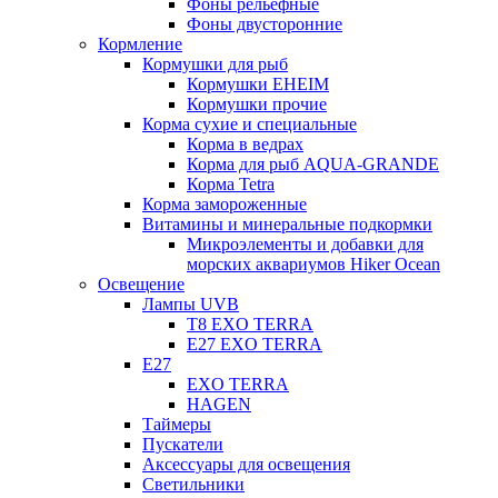
Фоны рельефные
Фоны двусторонние
Кормление
Кормушки для рыб
Кормушки EHEIM
Кормушки прочие
Корма сухие и специальные
Корма в ведрах
Корма для рыб AQUA-GRANDE
Корма Tetra
Корма замороженные
Витамины и минеральные подкормки
Микроэлементы и добавки для
морских аквариумов Hiker Ocean
Освещение
Лампы UVB
Т8 EXO TERRA
Е27 EXO TERRA
Е27
EXO TERRA
HAGEN
Таймеры
Пускатели
Аксессуары для освещения
Светильники