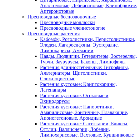
Анастомовые, Лебиасиновые, Клинобрюхие,
Аптеронотовые
Пресноводные беспозвоночные
Пресноводные моллюски
Пресноводные членистоногие
Пресноводные растения
Кабомбы, Роголистники, Перистолистники,
Элодеи, Лагаросифоны, Эустералис,
Лимнохарисы, Аммании
Наяды, Людвигии, Гетерантеры, Зостереллы,
Турчи, Заурурусы, Бакопы, Лимнофилы
Растения длинностебельные: Гигрофилы,
Альтернатеры, Щитолистники,
Сложноцветные
Растения кустовые: Криптокорины,
Лагенандры
Растения кустовые: Осоковые и
Эхинодорусы
Растения кустовые: Папоротники,
Амарилисовые, Зонтичные, Плавающие,
Апоногетоновые, Ароидные
Растения кустовые: Сагиттарии, Бликсы,
Оттлии, Валлиснерии, Лобелии,
Лимнохарисовые, Вахтовые, Кувшинковые