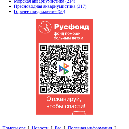
Морская аквариумистика (214)
Пресноводная аквариумистика (317)
Горячее предложение (50)
Помоги.орг
I
Новости
I
Faq
I
Полезная информация
I