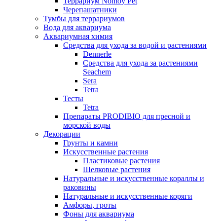
Террариум Nomoy Pet
Черепашатники
Тумбы для террариумов
Вода для аквариума
Аквариумная химия
Средства для ухода за водой и растениями
Dennerle
Средства для ухода за растениями
Seachem
Sera
Tetra
Тесты
Tetra
Препараты PRODIBIO для пресной и
морской воды
Декорации
Грунты и камни
Искусственные растения
Пластиковые растения
Шелковые растения
Натуральные и искусственные кораллы и
раковины
Натуральные и искусственные коряги
Амфоры, гроты
Фоны для аквариума