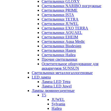
Светильники GLOXY
Светильники NARIBO погружные
Светильники PRIME
Светильники ISTA
Светильники TETRA
Светильники JUWEL
Светильники EXO TERRA
Светильники AQUAEL
Светильники EHEIM
Светильники Aqua Medic
Светильники Biodesign
Светильники Hagen
Светильники Hailea
Прочие светильники
Осветительное оборудование для
аквариумов SUNSUN
Светильники металлогаллогеновые
LED лампа
Лампа LED Tetra
Лампа LED Juwel
Лампы люминесцентные
T5
JUWEL
Sylvania
Hailea