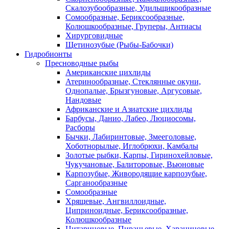
Скалозубообразные, Удильщикообразные
Сомообразные, Бериксообразные,
Колюшкообразные, Груперы, Антиасы
Хирурговидные
Щетинозубые (Рыбы-Бабочки)
Гидробионты
Пресноводные рыбы
Американские цихлиды
Атеринообразные, Стеклянные окуни,
Однопалые, Брызгуновые, Аргусовые,
Нандовые
Африканские и Азиатские цихлиды
Барбусы, Данио, Лабео, Люциосомы,
Расборы
Бычки, Лабиринтовые, Змееголовые,
Хоботнорылые, Иглобрюхи, Камбалы
Золотые рыбки, Карпы, Гиринохейловые,
Чукучановые, Балиторовые, Вьюновые
Карпозубые, Живородящие карпозубые,
Сарганообразные
Сомообразные
Хрящевые, Ангвиллоидные,
Циприноидные, Бериксообразные,
Колюшкообразные
Цитариновые, Пираньевые, Харациновые,