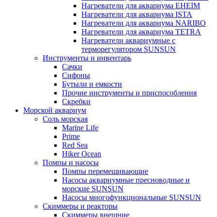
Нагреватели для аквариума EHEIM
Нагреватели для аквариума ISTA
Нагреватели для аквариума NARIBO
Нагреватели для аквариума TETRA
Нагреватели аквариумные с
терморегулятором SUNSUN
Инструменты и инвентарь
Сачки
Сифоны
Бутыли и емкости
Прочие инструменты и приспособления
Скребки
Морской аквариум
Соль морская
Marine Life
Prime
Red Sea
Hiker Ocean
Помпы и насосы
Помпы перемешивающие
Насосы аквариумные пресноводные и
морские SUNSUN
Насосы многофункциональные SUNSUN
Скиммеры и реакторы
Скиммеры внешние