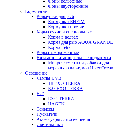
Фоны рельефные
Фоны двусторонние
Кормление
Кормушки для рыб
Кормушки EHEIM
Кормушки прочие
Корма сухие и специальные
Корма в ведрах
Корма для рыб AQUA-GRANDE
Корма Tetra
Корма замороженные
Витамины и минеральные подкормки
Микроэлементы и добавки для
морских аквариумов Hiker Ocean
Освещение
Лампы UVB
Т8 EXO TERRA
Е27 EXO TERRA
Е27
EXO TERRA
HAGEN
Таймеры
Пускатели
Аксессуары для освещения
Светильники