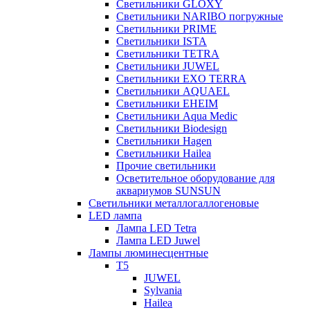
Светильники GLOXY
Светильники NARIBO погружные
Светильники PRIME
Светильники ISTA
Светильники TETRA
Светильники JUWEL
Светильники EXO TERRA
Светильники AQUAEL
Светильники EHEIM
Светильники Aqua Medic
Светильники Biodesign
Светильники Hagen
Светильники Hailea
Прочие светильники
Осветительное оборудование для
аквариумов SUNSUN
Светильники металлогаллогеновые
LED лампа
Лампа LED Tetra
Лампа LED Juwel
Лампы люминесцентные
T5
JUWEL
Sylvania
Hailea