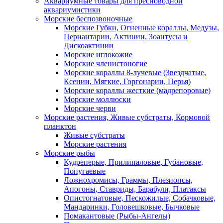
Аквариумные товары для пресноводной
аквариумистики
Морские беспозвоночные
Морские Губки, Огненные кораллы, Медузы,
Цериантарии, Актинии, Зоантусы и
Дискоактинии
Морские иглокожие
Морские членистоногие
Морские кораллы 8-лучевые (Звездчатые,
Ксении, Мягкие, Горгонарии, Перья)
Морские кораллы жесткие (мадрепоровые)
Морские моллюски
Морские черви
Морские растения, Живые субстраты, Кормовой
планктон
Живые субстраты
Морские растения
Морские рыбы
Кудреперые, Прилипаловые, Губановые,
Попугаевые
Ложнохромисы, Граммы, Плезиопсы,
Апогоны, Ставриды, Барабули, Платаксы
Опистогнатовые, Пескожилые, Собачковые,
Мандаринки, Головешковые, Бычковые
Помакантовые (Рыбы-Ангелы)