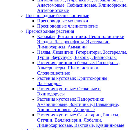
Анастомовые, Лебиасиновые, Клинобрюхие,
Аптеронотовые
Пресноводные беспозвоночные
Пресноводные моллюски
Пресноводные членистоногие
Пресноводные растения
Кабомбы, Роголистники, Перистолистники,
Элодеи, Лагаросифоны, Эустералис,
Лимнохарисы, Аммании
Наяды, Людвигии, Гетерантеры, Зостереллы,
Турчи, Заурурусы, Бакопы, Лимнофилы
Растения длинностебельные: Гигрофилы,
Альтернатеры, Щитолистники,
Сложноцветные
Растения кустовые: Криптокорины,
Лагенандры
Растения кустовые: Осоковые и
Эхинодорусы
Растения кустовые: Папоротники,
Амарилисовые, Зонтичные, Плавающие,
Апоногетоновые, Ароидные
Растения кустовые: Сагиттарии, Бликсы,
Оттлии, Валлиснерии, Лобелии,
Лимнохарисовые, Вахтовые, Кувшинковые