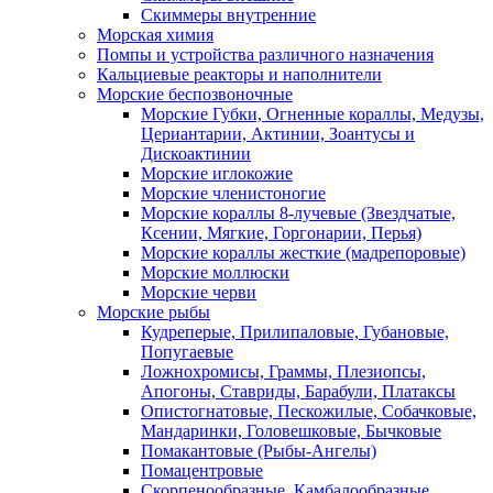
Скиммеры внутренние
Морская химия
Помпы и устройства различного назначения
Кальциевые реакторы и наполнители
Морские беспозвоночные
Морские Губки, Огненные кораллы, Медузы,
Цериантарии, Актинии, Зоантусы и
Дискоактинии
Морские иглокожие
Морские членистоногие
Морские кораллы 8-лучевые (Звездчатые,
Ксении, Мягкие, Горгонарии, Перья)
Морские кораллы жесткие (мадрепоровые)
Морские моллюски
Морские черви
Морские рыбы
Кудреперые, Прилипаловые, Губановые,
Попугаевые
Ложнохромисы, Граммы, Плезиопсы,
Апогоны, Ставриды, Барабули, Платаксы
Опистогнатовые, Пескожилые, Собачковые,
Мандаринки, Головешковые, Бычковые
Помакантовые (Рыбы-Ангелы)
Помацентровые
Скорпенообразные, Камбалообразные,