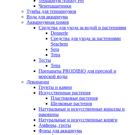
Террариум Nomoy Pet
Черепашатники
Тумбы для террариумов
Вода для аквариума
Аквариумная химия
Средства для ухода за водой и растениями
Dennerle
Средства для ухода за растениями
Seachem
Sera
Tetra
Тесты
Tetra
Препараты PRODIBIO для пресной и
морской воды
Декорации
Грунты и камни
Искусственные растения
Пластиковые растения
Шелковые растения
Натуральные и искусственные кораллы и
раковины
Натуральные и искусственные коряги
Амфоры, гроты
Фоны для аквариума