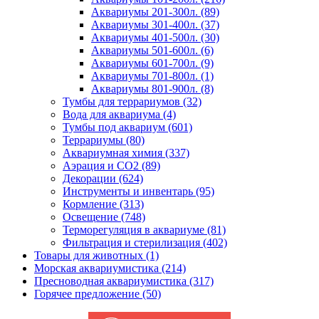
Аквариумы 201-300л. (89)
Аквариумы 301-400л. (37)
Аквариумы 401-500л. (30)
Аквариумы 501-600л. (6)
Аквариумы 601-700л. (9)
Аквариумы 701-800л. (1)
Аквариумы 801-900л. (8)
Тумбы для террариумов (32)
Вода для аквариума (4)
Тумбы под аквариум (601)
Террариумы (80)
Аквариумная химия (337)
Аэрация и CO2 (89)
Декорации (624)
Инструменты и инвентарь (95)
Кормление (313)
Освещение (748)
Терморегуляция в аквариуме (81)
Фильтрация и стерилизация (402)
Товары для животных (1)
Морская аквариумистика (214)
Пресноводная аквариумистика (317)
Горячее предложение (50)