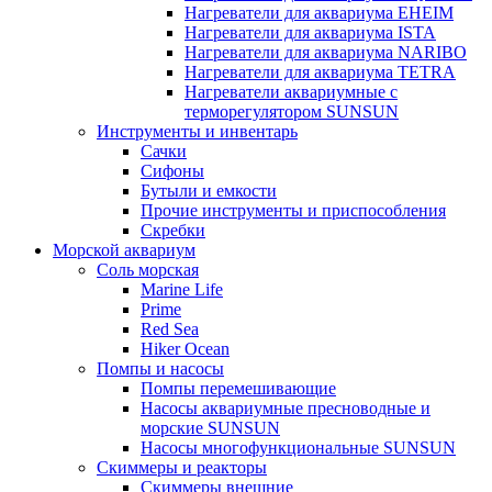
Нагреватели для аквариума EHEIM
Нагреватели для аквариума ISTA
Нагреватели для аквариума NARIBO
Нагреватели для аквариума TETRA
Нагреватели аквариумные с
терморегулятором SUNSUN
Инструменты и инвентарь
Сачки
Сифоны
Бутыли и емкости
Прочие инструменты и приспособления
Скребки
Морской аквариум
Соль морская
Marine Life
Prime
Red Sea
Hiker Ocean
Помпы и насосы
Помпы перемешивающие
Насосы аквариумные пресноводные и
морские SUNSUN
Насосы многофункциональные SUNSUN
Скиммеры и реакторы
Скиммеры внешние