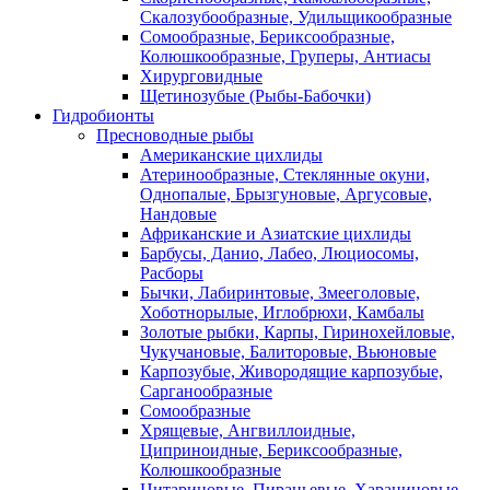
Скалозубообразные, Удильщикообразные
Сомообразные, Бериксообразные,
Колюшкообразные, Груперы, Антиасы
Хирурговидные
Щетинозубые (Рыбы-Бабочки)
Гидробионты
Пресноводные рыбы
Американские цихлиды
Атеринообразные, Стеклянные окуни,
Однопалые, Брызгуновые, Аргусовые,
Нандовые
Африканские и Азиатские цихлиды
Барбусы, Данио, Лабео, Люциосомы,
Расборы
Бычки, Лабиринтовые, Змееголовые,
Хоботнорылые, Иглобрюхи, Камбалы
Золотые рыбки, Карпы, Гиринохейловые,
Чукучановые, Балиторовые, Вьюновые
Карпозубые, Живородящие карпозубые,
Сарганообразные
Сомообразные
Хрящевые, Ангвиллоидные,
Циприноидные, Бериксообразные,
Колюшкообразные
Цитариновые, Пираньевые, Харациновые,