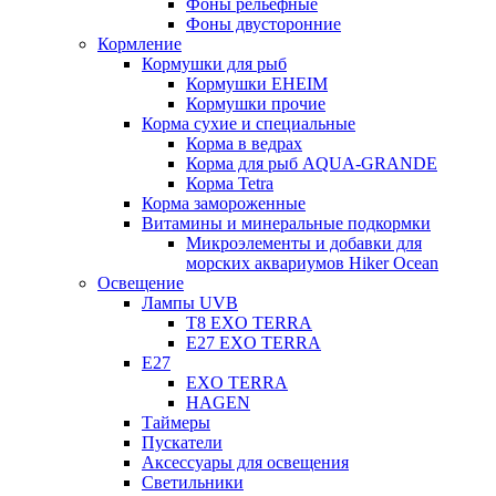
Фоны рельефные
Фоны двусторонние
Кормление
Кормушки для рыб
Кормушки EHEIM
Кормушки прочие
Корма сухие и специальные
Корма в ведрах
Корма для рыб AQUA-GRANDE
Корма Tetra
Корма замороженные
Витамины и минеральные подкормки
Микроэлементы и добавки для
морских аквариумов Hiker Ocean
Освещение
Лампы UVB
Т8 EXO TERRA
Е27 EXO TERRA
Е27
EXO TERRA
HAGEN
Таймеры
Пускатели
Аксессуары для освещения
Светильники