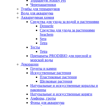
Террариум Nomoy Pet
Черепашатники
Тумбы для террариумов
Вода для аквариума
Аквариумная химия
Средства для ухода за водой и растениями
Dennerle
Средства для ухода за растениями
Seachem
Sera
Tetra
Тесты
Tetra
Препараты PRODIBIO для пресной и
морской воды
Декорации
Грунты и камни
Искусственные растения
Пластиковые растения
Шелковые растения
Натуральные и искусственные кораллы и
раковины
Натуральные и искусственные коряги
Амфоры, гроты
Фоны для аквариума