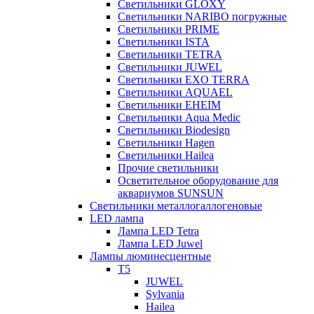
Светильники GLOXY
Светильники NARIBO погружные
Светильники PRIME
Светильники ISTA
Светильники TETRA
Светильники JUWEL
Светильники EXO TERRA
Светильники AQUAEL
Светильники EHEIM
Светильники Aqua Medic
Светильники Biodesign
Светильники Hagen
Светильники Hailea
Прочие светильники
Осветительное оборудование для
аквариумов SUNSUN
Светильники металлогаллогеновые
LED лампа
Лампа LED Tetra
Лампа LED Juwel
Лампы люминесцентные
T5
JUWEL
Sylvania
Hailea