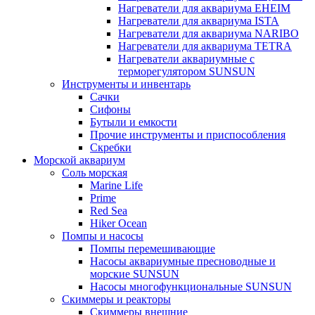
Нагреватели для аквариума EHEIM
Нагреватели для аквариума ISTA
Нагреватели для аквариума NARIBO
Нагреватели для аквариума TETRA
Нагреватели аквариумные с
терморегулятором SUNSUN
Инструменты и инвентарь
Сачки
Сифоны
Бутыли и емкости
Прочие инструменты и приспособления
Скребки
Морской аквариум
Соль морская
Marine Life
Prime
Red Sea
Hiker Ocean
Помпы и насосы
Помпы перемешивающие
Насосы аквариумные пресноводные и
морские SUNSUN
Насосы многофункциональные SUNSUN
Скиммеры и реакторы
Скиммеры внешние