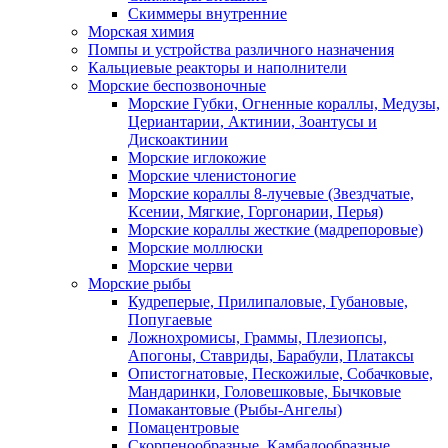
Скиммеры внутренние
Морская химия
Помпы и устройства различного назначения
Кальциевые реакторы и наполнители
Морские беспозвоночные
Морские Губки, Огненные кораллы, Медузы,
Цериантарии, Актинии, Зоантусы и
Дискоактинии
Морские иглокожие
Морские членистоногие
Морские кораллы 8-лучевые (Звездчатые,
Ксении, Мягкие, Горгонарии, Перья)
Морские кораллы жесткие (мадрепоровые)
Морские моллюски
Морские черви
Морские рыбы
Кудреперые, Прилипаловые, Губановые,
Попугаевые
Ложнохромисы, Граммы, Плезиопсы,
Апогоны, Ставриды, Барабули, Платаксы
Опистогнатовые, Пескожилые, Собачковые,
Мандаринки, Головешковые, Бычковые
Помакантовые (Рыбы-Ангелы)
Помацентровые
Скорпенообразные, Камбалообразные,