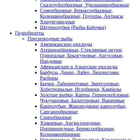
Скалозубообразные, Удильщикообразные
Сомообразные, Бериксообразные,
Колюшкообразные, Груперы, Антиасы
Хирурговидные
Щетинозубые (Рыбы-Бабочки)
Гидробионты
Пресноводные рыбы
Американские цихлиды
Атеринообразные, Стеклянные окуни,
Однопалые, Брызгуновые, Аргусовые,
Нандовые
Африканские и Азиатские цихлиды
Барбусы, Данио, Лабео, Люциосомы,
Расборы
Бычки, Лабиринтовые, Змееголовые,
Хоботнорылые, Иглобрюхи, Камбалы
Золотые рыбки, Карпы, Гиринохейловые,
Чукучановые, Балиторовые, Вьюновые
Карпозубые, Живородящие карпозубые,
Сарганообразные
Сомообразные
Хрящевые, Ангвиллоидные,
Циприноидные, Бериксообразные,
Колюшкообразные
Цитариновые, Пираньевые, Харациновые,