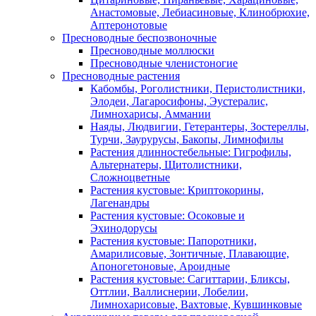
Анастомовые, Лебиасиновые, Клинобрюхие,
Аптеронотовые
Пресноводные беспозвоночные
Пресноводные моллюски
Пресноводные членистоногие
Пресноводные растения
Кабомбы, Роголистники, Перистолистники,
Элодеи, Лагаросифоны, Эустералис,
Лимнохарисы, Аммании
Наяды, Людвигии, Гетерантеры, Зостереллы,
Турчи, Заурурусы, Бакопы, Лимнофилы
Растения длинностебельные: Гигрофилы,
Альтернатеры, Щитолистники,
Сложноцветные
Растения кустовые: Криптокорины,
Лагенандры
Растения кустовые: Осоковые и
Эхинодорусы
Растения кустовые: Папоротники,
Амарилисовые, Зонтичные, Плавающие,
Апоногетоновые, Ароидные
Растения кустовые: Сагиттарии, Бликсы,
Оттлии, Валлиснерии, Лобелии,
Лимнохарисовые, Вахтовые, Кувшинковые