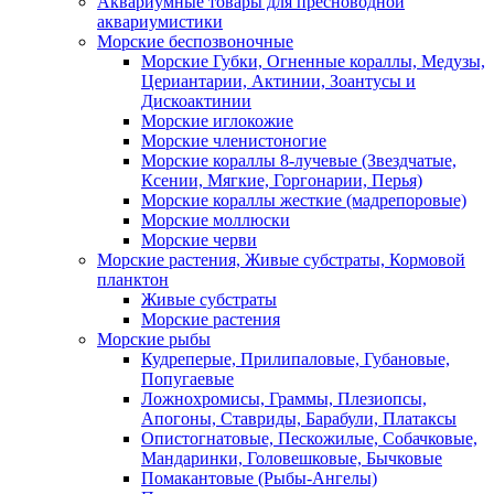
Аквариумные товары для пресноводной
аквариумистики
Морские беспозвоночные
Морские Губки, Огненные кораллы, Медузы,
Цериантарии, Актинии, Зоантусы и
Дискоактинии
Морские иглокожие
Морские членистоногие
Морские кораллы 8-лучевые (Звездчатые,
Ксении, Мягкие, Горгонарии, Перья)
Морские кораллы жесткие (мадрепоровые)
Морские моллюски
Морские черви
Морские растения, Живые субстраты, Кормовой
планктон
Живые субстраты
Морские растения
Морские рыбы
Кудреперые, Прилипаловые, Губановые,
Попугаевые
Ложнохромисы, Граммы, Плезиопсы,
Апогоны, Ставриды, Барабули, Платаксы
Опистогнатовые, Пескожилые, Собачковые,
Мандаринки, Головешковые, Бычковые
Помакантовые (Рыбы-Ангелы)