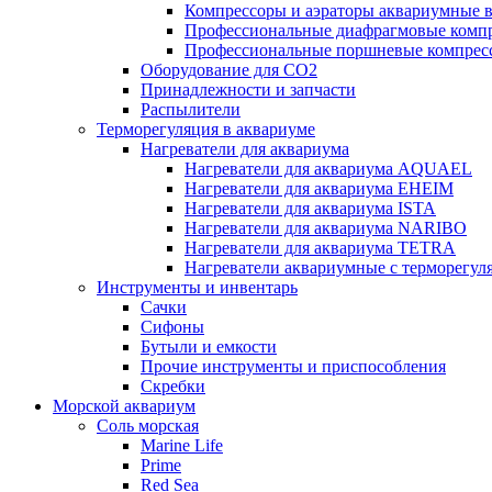
Компрессоры и аэраторы аквариумные
Профессиональные диафрагмовые ком
Профессиональные поршневые компре
Оборудование для CO2
Принадлежности и запчасти
Распылители
Терморегуляция в аквариуме
Нагреватели для аквариума
Нагреватели для аквариума AQUAEL
Нагреватели для аквариума EHEIM
Нагреватели для аквариума ISTA
Нагреватели для аквариума NARIBO
Нагреватели для аквариума TETRA
Нагреватели аквариумные с терморег
Инструменты и инвентарь
Сачки
Сифоны
Бутыли и емкости
Прочие инструменты и приспособления
Скребки
Морской аквариум
Соль морская
Marine Life
Prime
Red Sea