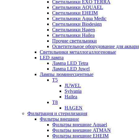
Светильники EXO TERRA
Светильники AQUAEL
Светильники EHEIM
Светильники Aqua Medic
Светильники Biodesign
Светильники Hagen
Светильники Hailea
Прочие светильники
Осветительное оборудование для аква
Светильники металлогаллогеновые
LED лампа
Лампа LED Tetra
Лампа LED Juwel
Лампы люминесцентные
T5
JUWEL
Sylvania
Hailea
T8
HAGEN
Фильтрация и стерилизация
Фильтры внешние
Фильтры внешние Aquael
Фильтры внешние ATMAN
Фильтры внешние EHEIM