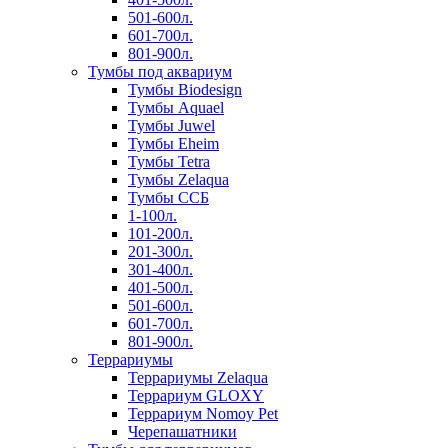
501-600л.
601-700л.
801-900л.
Тумбы под аквариум
Тумбы Biodesign
Тумбы Aquael
Тумбы Juwel
Тумбы Eheim
Тумбы Tetra
Тумбы Zelaqua
Тумбы ССБ
1-100л.
101-200л.
201-300л.
301-400л.
401-500л.
501-600л.
601-700л.
801-900л.
Террариумы
Террариумы Zelaqua
Террариум GLOXY
Террариум Nomoy Pet
Черепашатники