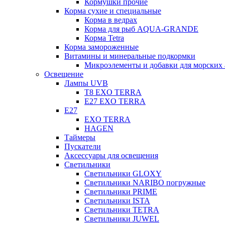
Кормушки прочие
Корма сухие и специальные
Корма в ведрах
Корма для рыб AQUA-GRANDE
Корма Tetra
Корма замороженные
Витамины и минеральные подкормки
Микроэлементы и добавки для морских 
Освещение
Лампы UVB
Т8 EXO TERRA
Е27 EXO TERRA
Е27
EXO TERRA
HAGEN
Таймеры
Пускатели
Аксессуары для освещения
Светильники
Светильники GLOXY
Светильники NARIBO погружные
Светильники PRIME
Светильники ISTA
Светильники TETRA
Светильники JUWEL