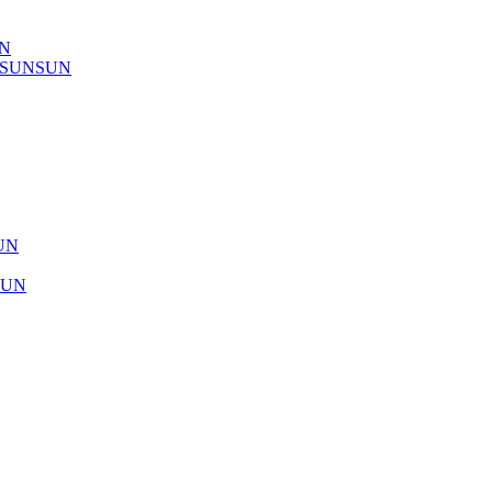
UN
) SUNSUN
SUN
SUN