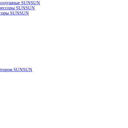
 воздушные SUNSUN
прессоры SUNSUN
ссоры SUNSUN
улятором SUNSUN