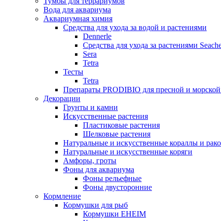
Тумбы для террариумов
Вода для аквариума
Аквариумная химия
Средства для ухода за водой и растениями
Dennerle
Средства для ухода за растениями Seach
Sera
Tetra
Тесты
Tetra
Препараты PRODIBIO для пресной и морской
Декорации
Грунты и камни
Искусственные растения
Пластиковые растения
Шелковые растения
Натуральные и искусственные кораллы и рак
Натуральные и искусственные коряги
Амфоры, гроты
Фоны для аквариума
Фоны рельефные
Фоны двусторонние
Кормление
Кормушки для рыб
Кормушки EHEIM