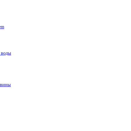
em
 воды
овины