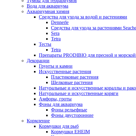
Тумбы для террариумов
Вода для аквариума
Аквариумная химия
Средства для ухода за водой и растениями
Dennerle
Средства для ухода за растениями Seach
Sera
Tetra
Тесты
Tetra
Препараты PRODIBIO для пресной и морской
Декорации
Грунты и камни
Искусственные растения
Пластиковые растения
Шелковые растения
Натуральные и искусственные кораллы и рак
Натуральные и искусственные коряги
Амфоры, гроты
Фоны для аквариума
Фоны рельефные
Фоны двусторонние
Кормление
Кормушки для рыб
Кормушки EHEIM