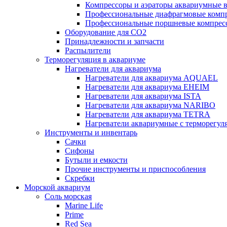
Компрессоры и аэраторы аквариумные
Профессиональные диафрагмовые ком
Профессиональные поршневые компре
Оборудование для CO2
Принадлежности и запчасти
Распылители
Терморегуляция в аквариуме
Нагреватели для аквариума
Нагреватели для аквариума AQUAEL
Нагреватели для аквариума EHEIM
Нагреватели для аквариума ISTA
Нагреватели для аквариума NARIBO
Нагреватели для аквариума TETRA
Нагреватели аквариумные с терморег
Инструменты и инвентарь
Сачки
Сифоны
Бутыли и емкости
Прочие инструменты и приспособления
Скребки
Морской аквариум
Соль морская
Marine Life
Prime
Red Sea