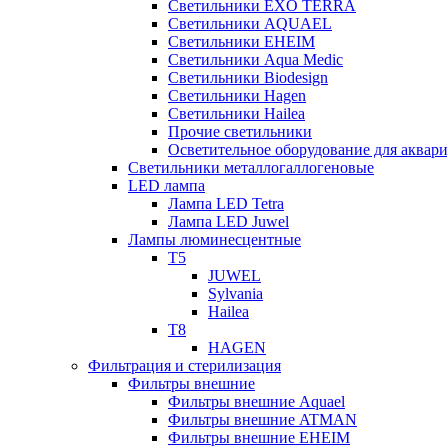
Светильники EXO TERRA
Светильники AQUAEL
Светильники EHEIM
Светильники Aqua Medic
Светильники Biodesign
Светильники Hagen
Светильники Hailea
Прочие светильники
Осветительное оборудование для аква
Светильники металлогаллогеновые
LED лампа
Лампа LED Tetra
Лампа LED Juwel
Лампы люминесцентные
T5
JUWEL
Sylvania
Hailea
T8
HAGEN
Фильтрация и стерилизация
Фильтры внешние
Фильтры внешние Aquael
Фильтры внешние ATMAN
Фильтры внешние EHEIM