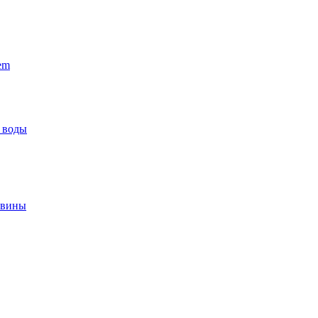
em
 воды
овины