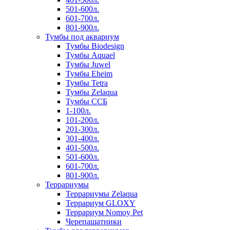
501-600л.
601-700л.
801-900л.
Тумбы под аквариум
Тумбы Biodesign
Тумбы Aquael
Тумбы Juwel
Тумбы Eheim
Тумбы Tetra
Тумбы Zelaqua
Тумбы ССБ
1-100л.
101-200л.
201-300л.
301-400л.
401-500л.
501-600л.
601-700л.
801-900л.
Террариумы
Террариумы Zelaqua
Террариум GLOXY
Террариум Nomoy Pet
Черепашатники