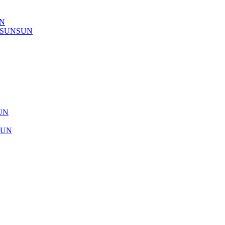
UN
) SUNSUN
SUN
SUN