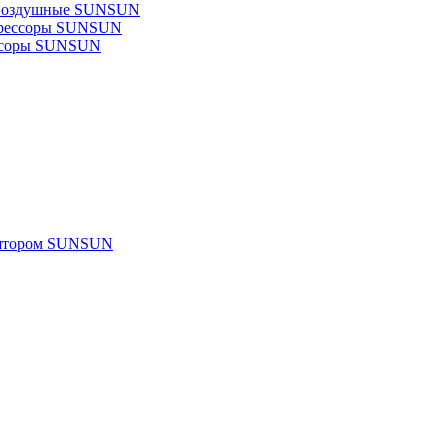
 воздушные SUNSUN
прессоры SUNSUN
ссоры SUNSUN
улятором SUNSUN