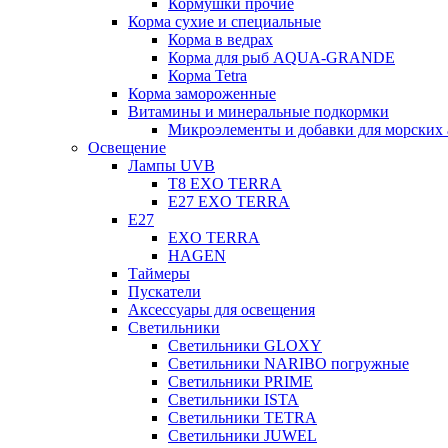
Кормушки прочие
Корма сухие и специальные
Корма в ведрах
Корма для рыб AQUA-GRANDE
Корма Tetra
Корма замороженные
Витамины и минеральные подкормки
Микроэлементы и добавки для морских 
Освещение
Лампы UVB
Т8 EXO TERRA
Е27 EXO TERRA
Е27
EXO TERRA
HAGEN
Таймеры
Пускатели
Аксессуары для освещения
Светильники
Светильники GLOXY
Светильники NARIBO погружные
Светильники PRIME
Светильники ISTA
Светильники TETRA
Светильники JUWEL