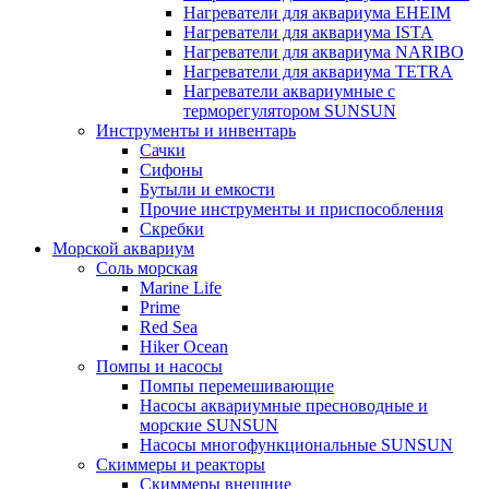
Нагреватели для аквариума EHEIM
Нагреватели для аквариума ISTA
Нагреватели для аквариума NARIBO
Нагреватели для аквариума TETRA
Нагреватели аквариумные с
терморегулятором SUNSUN
Инструменты и инвентарь
Сачки
Сифоны
Бутыли и емкости
Прочие инструменты и приспособления
Скребки
Морской аквариум
Соль морская
Marine Life
Prime
Red Sea
Hiker Ocean
Помпы и насосы
Помпы перемешивающие
Насосы аквариумные пресноводные и
морские SUNSUN
Насосы многофункциональные SUNSUN
Скиммеры и реакторы
Скиммеры внешние