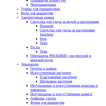
Террариум Nomoy Pet
Черепашатники
Тумбы для террариумов
Вода для аквариума
Аквариумная химия
Средства для ухода за водой и растениями
Dennerle
Средства для ухода за растениями
Seachem
Sera
Tetra
Тесты
Tetra
Препараты PRODIBIO для пресной и
морской воды
Декорации
Грунты и камни
Искусственные растения
Пластиковые растения
Шелковые растения
Натуральные и искусственные кораллы и
раковины
Натуральные и искусственные коряги
Амфоры, гроты
Фоны для аквариума