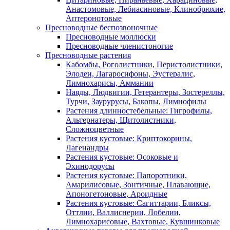
Анастомовые, Лебиасиновые, Клинобрюхие,
Аптеронотовые
Пресноводные беспозвоночные
Пресноводные моллюски
Пресноводные членистоногие
Пресноводные растения
Кабомбы, Роголистники, Перистолистники,
Элодеи, Лагаросифоны, Эустералис,
Лимнохарисы, Аммании
Наяды, Людвигии, Гетерантеры, Зостереллы,
Турчи, Заурурусы, Бакопы, Лимнофилы
Растения длинностебельные: Гигрофилы,
Альтернатеры, Щитолистники,
Сложноцветные
Растения кустовые: Криптокорины,
Лагенандры
Растения кустовые: Осоковые и
Эхинодорусы
Растения кустовые: Папоротники,
Амарилисовые, Зонтичные, Плавающие,
Апоногетоновые, Ароидные
Растения кустовые: Сагиттарии, Бликсы,
Оттлии, Валлиснерии, Лобелии,
Лимнохарисовые, Вахтовые, Кувшинковые