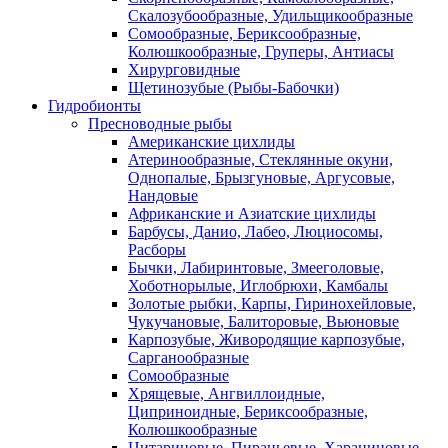
Скалозубообразные, Удильщикообразные
Сомообразные, Бериксообразные,
Колюшкообразные, Груперы, Антиасы
Хирурговидные
Щетинозубые (Рыбы-Бабочки)
Гидробионты
Пресноводные рыбы
Американские цихлиды
Атеринообразные, Стеклянные окуни,
Однопалые, Брызгуновые, Аргусовые,
Нандовые
Африканские и Азиатские цихлиды
Барбусы, Данио, Лабео, Люциосомы,
Расборы
Бычки, Лабиринтовые, Змееголовые,
Хоботнорылые, Иглобрюхи, Камбалы
Золотые рыбки, Карпы, Гиринохейловые,
Чукучановые, Балиторовые, Вьюновые
Карпозубые, Живородящие карпозубые,
Сарганообразные
Сомообразные
Хрящевые, Ангвиллоидные,
Циприноидные, Бериксообразные,
Колюшкообразные
Цитариновые, Пираньевые, Харациновые,