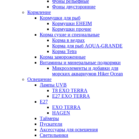
Фоны рельефные
Фоны двусторонние
Кормление
Кормушки для рыб
Кормушки EHEIM
Кормушки прочие
Корма сухие и специальные
Корма в ведрах
Корма для рыб AQUA-GRANDE
Корма Tetra
Корма замороженные
Витамины и минеральные подкормки
Микроэлементы и добавки для
морских аквариумов Hiker Ocean
Освещение
Лампы UVB
Т8 EXO TERRA
Е27 EXO TERRA
Е27
EXO TERRA
HAGEN
Таймеры
Пускатели
Аксессуары для освещения
Светильники