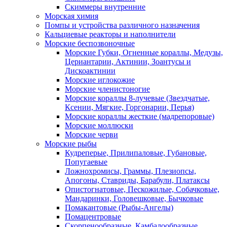
Скиммеры внутренние
Морская химия
Помпы и устройства различного назначения
Кальциевые реакторы и наполнители
Морские беспозвоночные
Морские Губки, Огненные кораллы, Медузы,
Цериантарии, Актинии, Зоантусы и
Дискоактинии
Морские иглокожие
Морские членистоногие
Морские кораллы 8-лучевые (Звездчатые,
Ксении, Мягкие, Горгонарии, Перья)
Морские кораллы жесткие (мадрепоровые)
Морские моллюски
Морские черви
Морские рыбы
Кудреперые, Прилипаловые, Губановые,
Попугаевые
Ложнохромисы, Граммы, Плезиопсы,
Апогоны, Ставриды, Барабули, Платаксы
Опистогнатовые, Пескожилые, Собачковые,
Мандаринки, Головешковые, Бычковые
Помакантовые (Рыбы-Ангелы)
Помацентровые
Скорпенообразные, Камбалообразные,