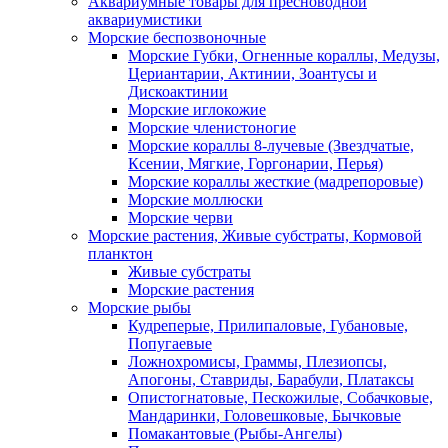
Аквариумные товары для пресноводной
аквариумистики
Морские беспозвоночные
Морские Губки, Огненные кораллы, Медузы,
Цериантарии, Актинии, Зоантусы и
Дискоактинии
Морские иглокожие
Морские членистоногие
Морские кораллы 8-лучевые (Звездчатые,
Ксении, Мягкие, Горгонарии, Перья)
Морские кораллы жесткие (мадрепоровые)
Морские моллюски
Морские черви
Морские растения, Живые субстраты, Кормовой
планктон
Живые субстраты
Морские растения
Морские рыбы
Кудреперые, Прилипаловые, Губановые,
Попугаевые
Ложнохромисы, Граммы, Плезиопсы,
Апогоны, Ставриды, Барабули, Платаксы
Опистогнатовые, Пескожилые, Собачковые,
Мандаринки, Головешковые, Бычковые
Помакантовые (Рыбы-Ангелы)