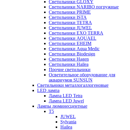
Светильники GLOXY
Светильники NARIBO погружные
Светильники PRIME
Светильники ISTA
Светильники TETRA
Светильники JUWEL
Светильники EXO TERRA
Светильники AQUAEL
Светильники EHEIM
Светильники Aqua Medic
Светильники Biodesign
Светильники Hagen
Светильники Hailea
Прочие светильники
Осветительное оборудование для
аквариумов SUNSUN
Светильники металлогаллогеновые
LED лампа
Лампа LED Tetra
Лампа LED Juwel
Лампы люминесцентные
T5
JUWEL
Sylvania
Hailea