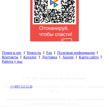
Помоги.орг
I
Новости
I
Faq
I
Полезная информация
I
Контакты
I
Каталог
I
Доставка
I
Акции
I
Карта сайта
I
Работа у нас
.
© 2010-2026,
Aquarium-Style
Все права защищены.
Тел.
+7 (495) 115 15 20
Адрес: ул. Шаболовка, 31г, Москва
Почта: as@aquarium-
style.ru
Полное или частичное копирование материалов запрещено. При согласованном использовании
материалов сайта необходима ссылка на ресурс.