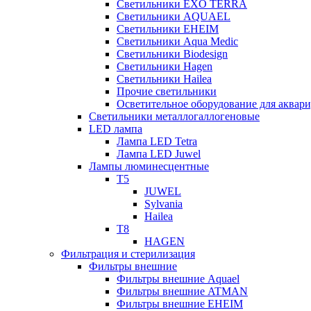
Светильники EXO TERRA
Светильники AQUAEL
Светильники EHEIM
Светильники Aqua Medic
Светильники Biodesign
Светильники Hagen
Светильники Hailea
Прочие светильники
Осветительное оборудование для аква
Светильники металлогаллогеновые
LED лампа
Лампа LED Tetra
Лампа LED Juwel
Лампы люминесцентные
T5
JUWEL
Sylvania
Hailea
T8
HAGEN
Фильтрация и стерилизация
Фильтры внешние
Фильтры внешние Aquael
Фильтры внешние ATMAN
Фильтры внешние EHEIM