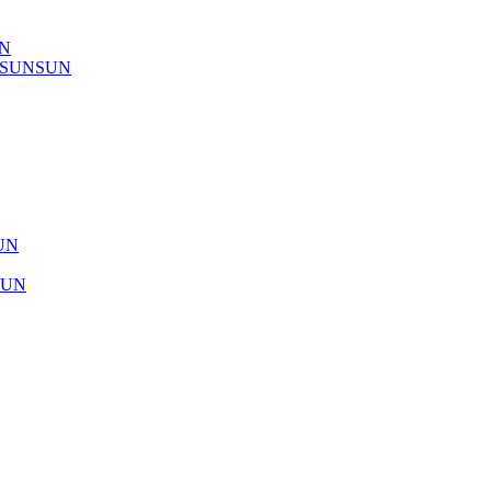
UN
) SUNSUN
SUN
SUN