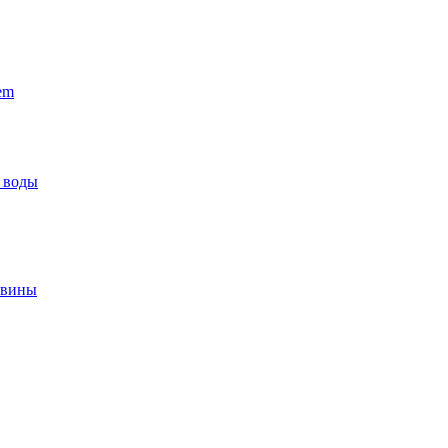
em
 воды
овины