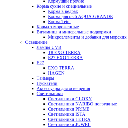
Кормушки прочие
Корма сухие и специальные
Корма в ведрах
Корма для рыб AQUA-GRANDE
Корма Tetra
Корма замороженные
Витамины и минеральные подкормки
Микроэлементы и добавки для морских 
Освещение
Лампы UVB
Т8 EXO TERRA
Е27 EXO TERRA
Е27
EXO TERRA
HAGEN
Таймеры
Пускатели
Аксессуары для освещения
Светильники
Светильники GLOXY
Светильники NARIBO погружные
Светильники PRIME
Светильники ISTA
Светильники TETRA
Светильники JUWEL