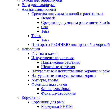
Тумбы для террариумов
Вода для аквариума
Аквариумная химия
Средства для ухода за водой и растениями
Dennerle
Средства для ухода за растениями Seach
Sera
Tetra
Тесты
Tetra
Препараты PRODIBIO для пресной и морской
Декорации
Грунты и камни
Искусственные растения
Пластиковые растения
Шелковые растения
Натуральные и искусственные кораллы и рак
Натуральные и искусственные коряги
Амфоры, гроты
Фоны для аквариума
Фоны рельефные
Фоны двусторонние
Кормление
Кормушки для рыб
Кормушки EHEIM