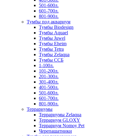
501-600л.
601-700л.
801-900л.
Тумбы под аквариум
Тумбы Biodesign
Тумбы Aquael
Тумбы Juwel
Тумбы Eheim
Тумбы Tetra
Тумбы Zelaqua
Тумбы ССБ
1-100л.
101-200л.
201-300л.
301-400л.
401-500л.
501-600л.
601-700л.
801-900л.
Террариумы
Террариумы Zelaqua
Террариум GLOXY
Террариум Nomoy Pet
Черепашатники