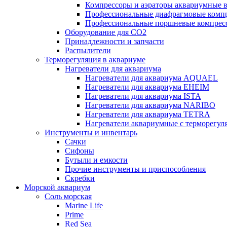
Компрессоры и аэраторы аквариумные
Профессиональные диафрагмовые ком
Профессиональные поршневые компре
Оборудование для CO2
Принадлежности и запчасти
Распылители
Терморегуляция в аквариуме
Нагреватели для аквариума
Нагреватели для аквариума AQUAEL
Нагреватели для аквариума EHEIM
Нагреватели для аквариума ISTA
Нагреватели для аквариума NARIBO
Нагреватели для аквариума TETRA
Нагреватели аквариумные с терморег
Инструменты и инвентарь
Сачки
Сифоны
Бутыли и емкости
Прочие инструменты и приспособления
Скребки
Морской аквариум
Соль морская
Marine Life
Prime
Red Sea