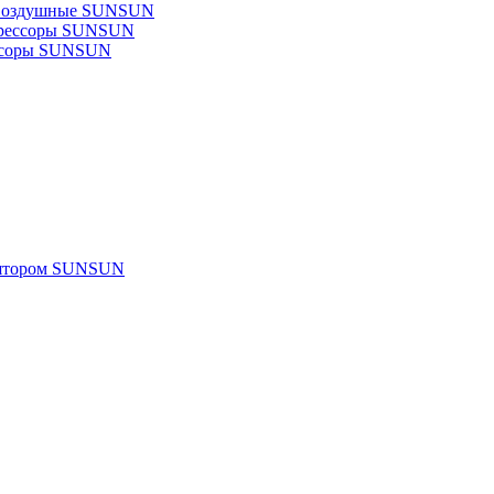
 воздушные SUNSUN
прессоры SUNSUN
ссоры SUNSUN
улятором SUNSUN