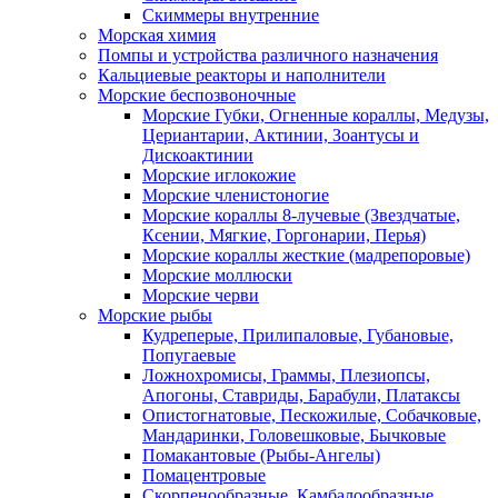
Скиммеры внутренние
Морская химия
Помпы и устройства различного назначения
Кальциевые реакторы и наполнители
Морские беспозвоночные
Морские Губки, Огненные кораллы, Медузы,
Цериантарии, Актинии, Зоантусы и
Дискоактинии
Морские иглокожие
Морские членистоногие
Морские кораллы 8-лучевые (Звездчатые,
Ксении, Мягкие, Горгонарии, Перья)
Морские кораллы жесткие (мадрепоровые)
Морские моллюски
Морские черви
Морские рыбы
Кудреперые, Прилипаловые, Губановые,
Попугаевые
Ложнохромисы, Граммы, Плезиопсы,
Апогоны, Ставриды, Барабули, Платаксы
Опистогнатовые, Пескожилые, Собачковые,
Мандаринки, Головешковые, Бычковые
Помакантовые (Рыбы-Ангелы)
Помацентровые
Скорпенообразные, Камбалообразные,