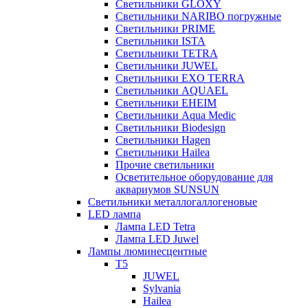
Светильники GLOXY
Светильники NARIBO погружные
Светильники PRIME
Светильники ISTA
Светильники TETRA
Светильники JUWEL
Светильники EXO TERRA
Светильники AQUAEL
Светильники EHEIM
Светильники Aqua Medic
Светильники Biodesign
Светильники Hagen
Светильники Hailea
Прочие светильники
Осветительное оборудование для
аквариумов SUNSUN
Светильники металлогаллогеновые
LED лампа
Лампа LED Tetra
Лампа LED Juwel
Лампы люминесцентные
T5
JUWEL
Sylvania
Hailea