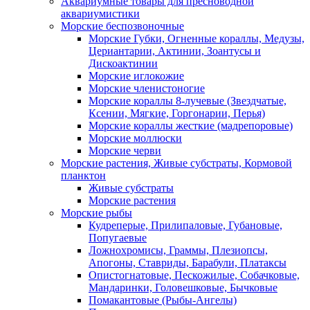
Аквариумные товары для пресноводной
аквариумистики
Морские беспозвоночные
Морские Губки, Огненные кораллы, Медузы,
Цериантарии, Актинии, Зоантусы и
Дискоактинии
Морские иглокожие
Морские членистоногие
Морские кораллы 8-лучевые (Звездчатые,
Ксении, Мягкие, Горгонарии, Перья)
Морские кораллы жесткие (мадрепоровые)
Морские моллюски
Морские черви
Морские растения, Живые субстраты, Кормовой
планктон
Живые субстраты
Морские растения
Морские рыбы
Кудреперые, Прилипаловые, Губановые,
Попугаевые
Ложнохромисы, Граммы, Плезиопсы,
Апогоны, Ставриды, Барабули, Платаксы
Опистогнатовые, Пескожилые, Собачковые,
Мандаринки, Головешковые, Бычковые
Помакантовые (Рыбы-Ангелы)