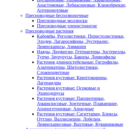
Анастомовые, Лебиасиновые, Клинобрюхие,
Аптеронотовые
Пресноводные беспозвоночные
Пресноводные моллюски
Пресноводные членистоногие
Пресноводные растения
Кабомбы, Роголистники, Перистолистники,
Элодеи, Лагаросифоны, Эустералис,
Лимнохарисы, Аммании
Наяды, Людвигии, Гетерантеры, Зостереллы,
Турчи, Заурурусы, Бакопы, Лимнофилы
Растения длинностебельные: Гигрофилы,
Альтернатеры, Щитолистники,
Сложноцветные
Растения кустовые: Криптокорины,
Лагенандры
Растения кустовые: Осоковые и
Эхинодорусы
Растения кустовые: Папоротники,
Амарилисовые, Зонтичные, Плавающие,
Апоногетоновые, Ароидные
Растения кустовые: Сагиттарии, Бликсы,
Оттлии, Валлиснерии, Лобелии,
Лимнохарисовые, Вахтовые, Кувшинковые