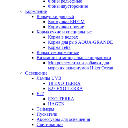
Фоны рельефные
Фоны двусторонние
Кормление
Кормушки для рыб
Кормушки EHEIM
Кормушки прочие
Корма сухие и специальные
Корма в ведрах
Корма для рыб AQUA-GRANDE
Корма Tetra
Корма замороженные
Витамины и минеральные подкормки
Микроэлементы и добавки для
морских аквариумов Hiker Ocean
Освещение
Лампы UVB
Т8 EXO TERRA
Е27 EXO TERRA
Е27
EXO TERRA
HAGEN
Таймеры
Пускатели
Аксессуары для освещения
Светильники