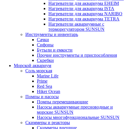
Нагреватели для аквариума EHEIM
Нагреватели для аквариума ISTA
Нагреватели для аквариума NARIBO
Нагреватели для аквариума TETRA
Нагреватели аквариумные с
терморегулятором SUNSUN
Инструменты и инвентарь
Сачки
Сифоны
Бутыли и емкости
Прочие инструменты и приспособления
Скребки
Морской аквариум
Соль морская
Marine Life
Prime
Red Sea
Hiker Ocean
Помпы и насосы
Помпы перемешивающие
Насосы аквариумные пресноводные и
морские SUNSUN
Насосы многофункциональные SUNSUN
Скиммеры и реакторы
Скиммеры внешние