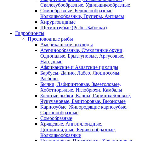
Скалозубообразные, Удильщикообразные
Сомообразные, Бериксообразные,
Колюшкообразные, Груперы, Антиасы
Хирурговидные
Щетинозубые (Рыбы-Бабочки)
Гидробионты
Пресноводные рыбы
Американские цихлиды
Атеринообразные, Стеклянные окуни,
Однопалые, Брызгуновые, Аргусовые,
Нандовые
Африканские и Азиатские цихлиды
Барбусы, Данио, Лабео, Люциосомы,
Расборы
Бычки, Лабиринтовые, Змееголовые,
Хоботнорылые, Иглобрюхи, Камбалы
Золотые рыбки, Карпы, Гиринохейловые,
Чукучановые, Балиторовые, Вьюновые
Карпозубые, Живородящие карпозубые,
Сарганообразные
Сомообразные
Хрящевые, Ангвиллоидные,
Циприноидные, Бериксообразные,
Колюшкообразные
Цитариновые, Пираньевые, Харациновые,