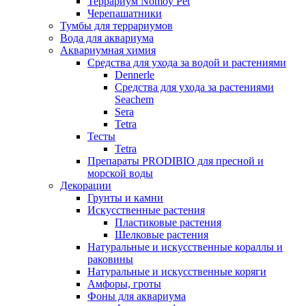
Террариум Nomoy Pet
Черепашатники
Тумбы для террариумов
Вода для аквариума
Аквариумная химия
Средства для ухода за водой и растениями
Dennerle
Средства для ухода за растениями
Seachem
Sera
Tetra
Тесты
Tetra
Препараты PRODIBIO для пресной и
морской воды
Декорации
Грунты и камни
Искусственные растения
Пластиковые растения
Шелковые растения
Натуральные и искусственные кораллы и
раковины
Натуральные и искусственные коряги
Амфоры, гроты
Фоны для аквариума