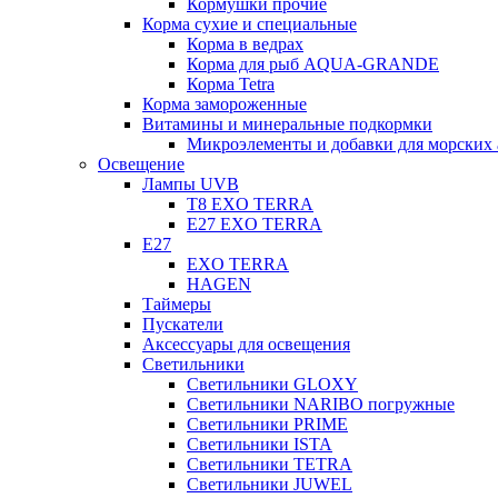
Кормушки прочие
Корма сухие и специальные
Корма в ведрах
Корма для рыб AQUA-GRANDE
Корма Tetra
Корма замороженные
Витамины и минеральные подкормки
Микроэлементы и добавки для морских 
Освещение
Лампы UVB
Т8 EXO TERRA
Е27 EXO TERRA
Е27
EXO TERRA
HAGEN
Таймеры
Пускатели
Аксессуары для освещения
Светильники
Светильники GLOXY
Светильники NARIBO погружные
Светильники PRIME
Светильники ISTA
Светильники TETRA
Светильники JUWEL