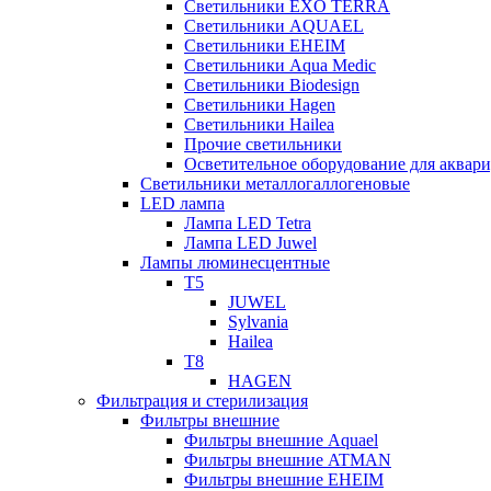
Светильники EXO TERRA
Светильники AQUAEL
Светильники EHEIM
Светильники Aqua Medic
Светильники Biodesign
Светильники Hagen
Светильники Hailea
Прочие светильники
Осветительное оборудование для аква
Светильники металлогаллогеновые
LED лампа
Лампа LED Tetra
Лампа LED Juwel
Лампы люминесцентные
T5
JUWEL
Sylvania
Hailea
T8
HAGEN
Фильтрация и стерилизация
Фильтры внешние
Фильтры внешние Aquael
Фильтры внешние ATMAN
Фильтры внешние EHEIM