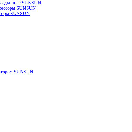
 воздушные SUNSUN
прессоры SUNSUN
ссоры SUNSUN
улятором SUNSUN