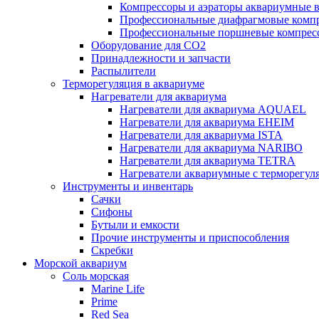
Компрессоры и аэраторы аквариумные
Профессиональные диафрагмовые ком
Профессиональные поршневые компре
Оборудование для CO2
Принадлежности и запчасти
Распылители
Терморегуляция в аквариуме
Нагреватели для аквариума
Нагреватели для аквариума AQUAEL
Нагреватели для аквариума EHEIM
Нагреватели для аквариума ISTA
Нагреватели для аквариума NARIBO
Нагреватели для аквариума TETRA
Нагреватели аквариумные с терморег
Инструменты и инвентарь
Сачки
Сифоны
Бутыли и емкости
Прочие инструменты и приспособления
Скребки
Морской аквариум
Соль морская
Marine Life
Prime
Red Sea