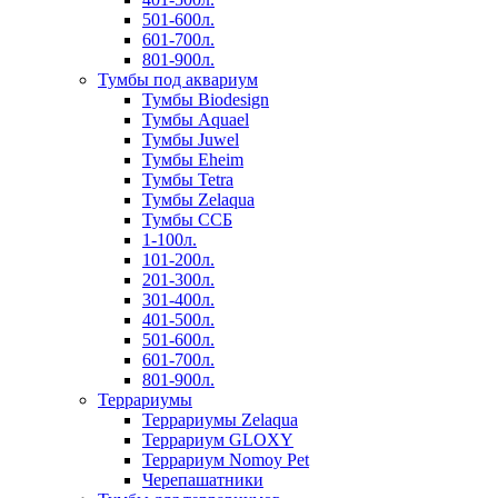
501-600л.
601-700л.
801-900л.
Тумбы под аквариум
Тумбы Biodesign
Тумбы Aquael
Тумбы Juwel
Тумбы Eheim
Тумбы Tetra
Тумбы Zelaqua
Тумбы ССБ
1-100л.
101-200л.
201-300л.
301-400л.
401-500л.
501-600л.
601-700л.
801-900л.
Террариумы
Террариумы Zelaqua
Террариум GLOXY
Террариум Nomoy Pet
Черепашатники