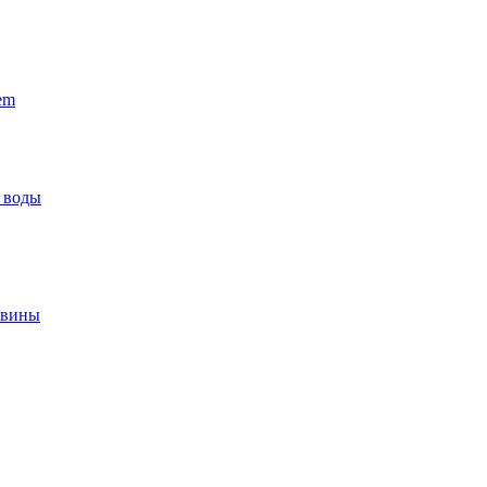
em
 воды
овины