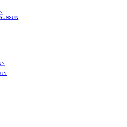
UN
) SUNSUN
SUN
SUN