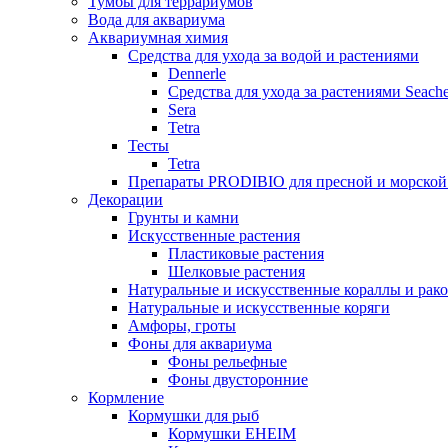
Тумбы для террариумов
Вода для аквариума
Аквариумная химия
Средства для ухода за водой и растениями
Dennerle
Средства для ухода за растениями Seach
Sera
Tetra
Тесты
Tetra
Препараты PRODIBIO для пресной и морской
Декорации
Грунты и камни
Искусственные растения
Пластиковые растения
Шелковые растения
Натуральные и искусственные кораллы и рак
Натуральные и искусственные коряги
Амфоры, гроты
Фоны для аквариума
Фоны рельефные
Фоны двусторонние
Кормление
Кормушки для рыб
Кормушки EHEIM