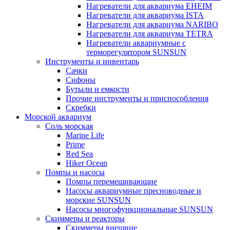
Нагреватели для аквариума EHEIM
Нагреватели для аквариума ISTA
Нагреватели для аквариума NARIBO
Нагреватели для аквариума TETRA
Нагреватели аквариумные с
терморегулятором SUNSUN
Инструменты и инвентарь
Сачки
Сифоны
Бутыли и емкости
Прочие инструменты и приспособления
Скребки
Морской аквариум
Соль морская
Marine Life
Prime
Red Sea
Hiker Ocean
Помпы и насосы
Помпы перемешивающие
Насосы аквариумные пресноводные и
морские SUNSUN
Насосы многофункциональные SUNSUN
Скиммеры и реакторы
Скиммеры внешние