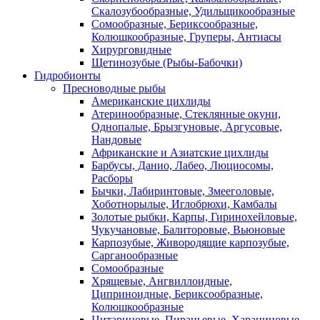
Скалозубообразные, Удильщикообразные
Сомообразные, Бериксообразные,
Колюшкообразные, Груперы, Антиасы
Хирурговидные
Щетинозубые (Рыбы-Бабочки)
Гидробионты
Пресноводные рыбы
Американские цихлиды
Атеринообразные, Стеклянные окуни,
Однопалые, Брызгуновые, Аргусовые,
Нандовые
Африканские и Азиатские цихлиды
Барбусы, Данио, Лабео, Люциосомы,
Расборы
Бычки, Лабиринтовые, Змееголовые,
Хоботнорылые, Иглобрюхи, Камбалы
Золотые рыбки, Карпы, Гиринохейловые,
Чукучановые, Балиторовые, Вьюновые
Карпозубые, Живородящие карпозубые,
Сарганообразные
Сомообразные
Хрящевые, Ангвиллоидные,
Циприноидные, Бериксообразные,
Колюшкообразные
Цитариновые, Пираньевые, Харациновые,