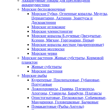
Аквариумные товары для пресноводной
аквариумистики
Морские беспозвоночные
Морские Губки, Огненные кораллы, Медузы,
Цериантарии, Актинии, Зоантусы и
Дискоактинии
Морские иглокожие
Морские членистоногие
Морские кораллы 8-лучевые (Звездчатые,
Ксении, Мягкие, Горгонарии, Перья)
Морские кораллы жесткие (мадрепоровые)
Морские моллюски
Морские черви
Морские растения, Живые субстраты, Кормовой
планктон
Живые субстраты
Морские растения
Морские рыбы
Кудреперые, Прилипаловые, Губановые,
Попугаевые
Ложнохромисы, Граммы, Плезиопсы,
Апогоны, Ставриды, Барабули, Платаксы
Опистогнатовые, Пескожилые, Собачковые,
Мандаринки, Головешковые, Бычковые
Помакантовые (Рыбы-Ангелы)