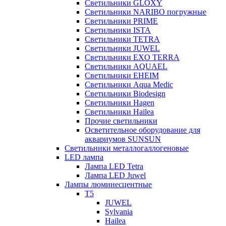
Светильники GLOXY
Светильники NARIBO погружные
Светильники PRIME
Светильники ISTA
Светильники TETRA
Светильники JUWEL
Светильники EXO TERRA
Светильники AQUAEL
Светильники EHEIM
Светильники Aqua Medic
Светильники Biodesign
Светильники Hagen
Светильники Hailea
Прочие светильники
Осветительное оборудование для
аквариумов SUNSUN
Светильники металлогаллогеновые
LED лампа
Лампа LED Tetra
Лампа LED Juwel
Лампы люминесцентные
T5
JUWEL
Sylvania
Hailea