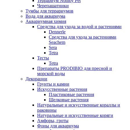
Террариум Nomoy Pet
Черепашатники
Тумбы для террариумов
Вода для аквариума
Аквариумная химия
Средства для ухода за водой и растениями
Dennerle
Средства для ухода за растениями
Seachem
Sera
Tetra
Тесты
Tetra
Препараты PRODIBIO для пресной и
морской воды
Декорации
Грунты и камни
Искусственные растения
Пластиковые растения
Шелковые растения
Натуральные и искусственные кораллы и
раковины
Натуральные и искусственные коряги
Амфоры, гроты
Фоны для аквариума