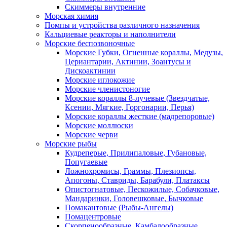
Скиммеры внутренние
Морская химия
Помпы и устройства различного назначения
Кальциевые реакторы и наполнители
Морские беспозвоночные
Морские Губки, Огненные кораллы, Медузы,
Цериантарии, Актинии, Зоантусы и
Дискоактинии
Морские иглокожие
Морские членистоногие
Морские кораллы 8-лучевые (Звездчатые,
Ксении, Мягкие, Горгонарии, Перья)
Морские кораллы жесткие (мадрепоровые)
Морские моллюски
Морские черви
Морские рыбы
Кудреперые, Прилипаловые, Губановые,
Попугаевые
Ложнохромисы, Граммы, Плезиопсы,
Апогоны, Ставриды, Барабули, Платаксы
Опистогнатовые, Пескожилые, Собачковые,
Мандаринки, Головешковые, Бычковые
Помакантовые (Рыбы-Ангелы)
Помацентровые
Скорпенообразные, Камбалообразные,