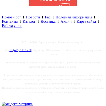
Помоги.орг
I
Новости
I
Faq
I
Полезная информация
I
Контакты
I
Каталог
I
Доставка
I
Акции
I
Карта сайта
I
Работа у нас
.
© 2010-2026,
Aquarium-Style
Все права защищены.
Тел.
+7 (495) 115 15 20
Адрес: ул. Шаболовка, 31г, Москва
Почта: as@aquarium-
style.ru
Полное или частичное копирование материалов запрещено. При согласованном использовании
материалов сайта необходима ссылка на ресурс.
До момента подтверждения заказа на товар или услугу менеджером, информация на сайте, включая
цены, изображение товаров и их характеристики, носит исключительно информационный характер и
ни при каких условиях не является публичной офертой.
Изображения товаров на любых фотографиях, представленных в рекламных буклетах, акциях в меню
и в каталоге на сайте, могут отличаться от оригиналов.