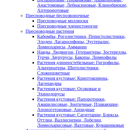
Анастомовые, Лебиасиновые, Клинобрюхие,
Аптеронотовые
Пресноводные беспозвоночные
Пресноводные моллюски
Пресноводные членистоногие
Пресноводные растения
Кабомбы, Роголистники, Перистолистники,
Элодеи, Лагаросифоны, Эустералис,
Лимнохарисы, Аммании
Наяды, Людвигии, Гетерантеры, Зостереллы,
Турчи, Заурурусы, Бакопы, Лимнофилы
Растения длинностебельные: Гигрофилы,
Альтернатеры, Щитолистники,
Сложноцветные
Растения кустовые: Криптокорины,
Лагенандры
Растения кустовые: Осоковые и
Эхинодорусы
Растения кустовые: Папоротники,
Амарилисовые, Зонтичные, Плавающие,
Апоногетоновые, Ароидные
Растения кустовые: Сагиттарии, Бликсы,
Оттлии, Валлиснерии, Лобелии,
Лимнохарисовые, Вахтовые, Кувшинковые