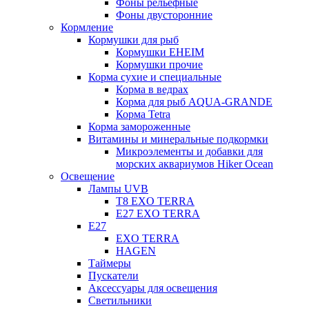
Фоны рельефные
Фоны двусторонние
Кормление
Кормушки для рыб
Кормушки EHEIM
Кормушки прочие
Корма сухие и специальные
Корма в ведрах
Корма для рыб AQUA-GRANDE
Корма Tetra
Корма замороженные
Витамины и минеральные подкормки
Микроэлементы и добавки для
морских аквариумов Hiker Ocean
Освещение
Лампы UVB
Т8 EXO TERRA
Е27 EXO TERRA
Е27
EXO TERRA
HAGEN
Таймеры
Пускатели
Аксессуары для освещения
Светильники