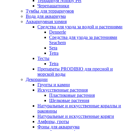
Террариум Nomoy Pet
Черепашатники
Тумбы для террариумов
Вода для аквариума
Аквариумная химия
Средства для ухода за водой и растениями
Dennerle
Средства для ухода за растениями
Seachem
Sera
Tetra
Тесты
Tetra
Препараты PRODIBIO для пресной и
морской воды
Декорации
Грунты и камни
Искусственные растения
Пластиковые растения
Шелковые растения
Натуральные и искусственные кораллы и
раковины
Натуральные и искусственные коряги
Амфоры, гроты
Фоны для аквариума