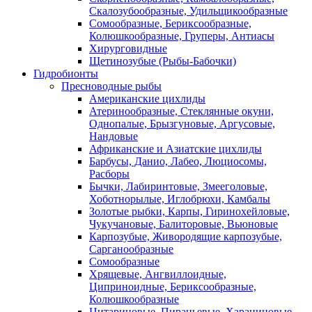
Скалозубообразные, Удильщикообразные
Сомообразные, Бериксообразные,
Колюшкообразные, Груперы, Антиасы
Хирурговидные
Щетинозубые (Рыбы-Бабочки)
Гидробионты
Пресноводные рыбы
Американские цихлиды
Атеринообразные, Стеклянные окуни,
Однопалые, Брызгуновые, Аргусовые,
Нандовые
Африканские и Азиатские цихлиды
Барбусы, Данио, Лабео, Люциосомы,
Расборы
Бычки, Лабиринтовые, Змееголовые,
Хоботнорылые, Иглобрюхи, Камбалы
Золотые рыбки, Карпы, Гиринохейловые,
Чукучановые, Балиторовые, Вьюновые
Карпозубые, Живородящие карпозубые,
Сарганообразные
Сомообразные
Хрящевые, Ангвиллоидные,
Циприноидные, Бериксообразные,
Колюшкообразные
Цитариновые, Пираньевые, Харациновые,