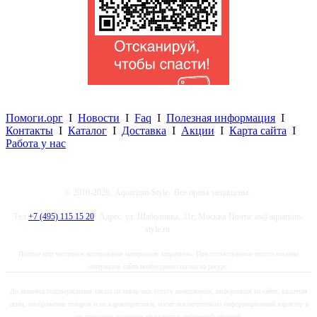
Помоги.орг
I
Новости
I
Faq
I
Полезная информация
I
Контакты
I
Каталог
I
Доставка
I
Акции
I
Карта сайта
I
Работа у нас
.
© 2010-2026,
Aquarium-Style
Все права защищены.
Тел.
+7 (495) 115 15 20
Адрес: ул. Шаболовка, 31г, Москва
Почта: as@aquarium-
style.ru
Полное или частичное копирование материалов запрещено. При согласованном использовании
материалов сайта необходима ссылка на ресурс.
До момента подтверждения заказа на товар или услугу менеджером, информация на сайте, включая
цены, изображение товаров и их характеристики, носит исключительно информационный характер и
ни при каких условиях не является публичной офертой.