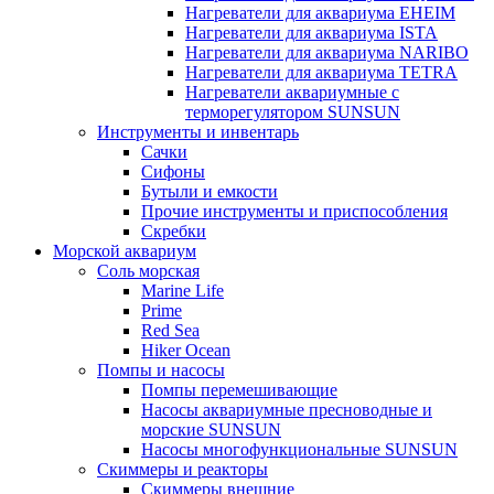
Нагреватели для аквариума EHEIM
Нагреватели для аквариума ISTA
Нагреватели для аквариума NARIBO
Нагреватели для аквариума TETRA
Нагреватели аквариумные с
терморегулятором SUNSUN
Инструменты и инвентарь
Сачки
Сифоны
Бутыли и емкости
Прочие инструменты и приспособления
Скребки
Морской аквариум
Соль морская
Marine Life
Prime
Red Sea
Hiker Ocean
Помпы и насосы
Помпы перемешивающие
Насосы аквариумные пресноводные и
морские SUNSUN
Насосы многофункциональные SUNSUN
Скиммеры и реакторы
Скиммеры внешние