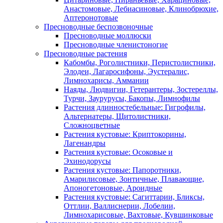
Анастомовые, Лебиасиновые, Клинобрюхие,
Аптеронотовые
Пресноводные беспозвоночные
Пресноводные моллюски
Пресноводные членистоногие
Пресноводные растения
Кабомбы, Роголистники, Перистолистники,
Элодеи, Лагаросифоны, Эустералис,
Лимнохарисы, Аммании
Наяды, Людвигии, Гетерантеры, Зостереллы,
Турчи, Заурурусы, Бакопы, Лимнофилы
Растения длинностебельные: Гигрофилы,
Альтернатеры, Щитолистники,
Сложноцветные
Растения кустовые: Криптокорины,
Лагенандры
Растения кустовые: Осоковые и
Эхинодорусы
Растения кустовые: Папоротники,
Амарилисовые, Зонтичные, Плавающие,
Апоногетоновые, Ароидные
Растения кустовые: Сагиттарии, Бликсы,
Оттлии, Валлиснерии, Лобелии,
Лимнохарисовые, Вахтовые, Кувшинковые