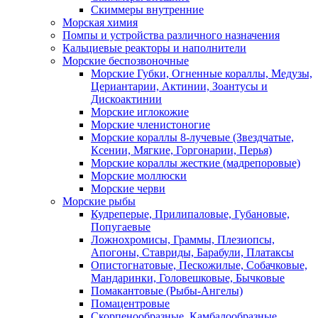
Скиммеры внутренние
Морская химия
Помпы и устройства различного назначения
Кальциевые реакторы и наполнители
Морские беспозвоночные
Морские Губки, Огненные кораллы, Медузы,
Цериантарии, Актинии, Зоантусы и
Дискоактинии
Морские иглокожие
Морские членистоногие
Морские кораллы 8-лучевые (Звездчатые,
Ксении, Мягкие, Горгонарии, Перья)
Морские кораллы жесткие (мадрепоровые)
Морские моллюски
Морские черви
Морские рыбы
Кудреперые, Прилипаловые, Губановые,
Попугаевые
Ложнохромисы, Граммы, Плезиопсы,
Апогоны, Ставриды, Барабули, Платаксы
Опистогнатовые, Пескожилые, Собачковые,
Мандаринки, Головешковые, Бычковые
Помакантовые (Рыбы-Ангелы)
Помацентровые
Скорпенообразные, Камбалообразные,