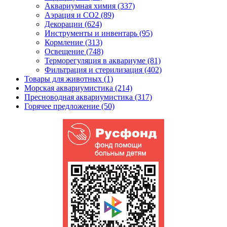
Аквариумная химия (337)
Аэрация и CO2 (89)
Декорации (624)
Инструменты и инвентарь (95)
Кормление (313)
Освещение (748)
Терморегуляция в аквариуме (81)
Фильтрация и стерилизация (402)
Товары для животных (1)
Морская аквариумистика (214)
Пресноводная аквариумистика (317)
Горячее предложение (50)