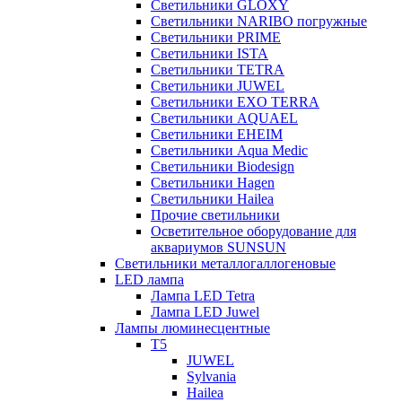
Светильники GLOXY
Светильники NARIBO погружные
Светильники PRIME
Светильники ISTA
Светильники TETRA
Светильники JUWEL
Светильники EXO TERRA
Светильники AQUAEL
Светильники EHEIM
Светильники Aqua Medic
Светильники Biodesign
Светильники Hagen
Светильники Hailea
Прочие светильники
Осветительное оборудование для
аквариумов SUNSUN
Светильники металлогаллогеновые
LED лампа
Лампа LED Tetra
Лампа LED Juwel
Лампы люминесцентные
T5
JUWEL
Sylvania
Hailea