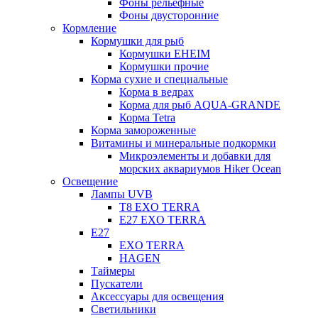
Фоны рельефные
Фоны двусторонние
Кормление
Кормушки для рыб
Кормушки EHEIM
Кормушки прочие
Корма сухие и специальные
Корма в ведрах
Корма для рыб AQUA-GRANDE
Корма Tetra
Корма замороженные
Витамины и минеральные подкормки
Микроэлементы и добавки для
морских аквариумов Hiker Ocean
Освещение
Лампы UVB
Т8 EXO TERRA
Е27 EXO TERRA
Е27
EXO TERRA
HAGEN
Таймеры
Пускатели
Аксессуары для освещения
Светильники