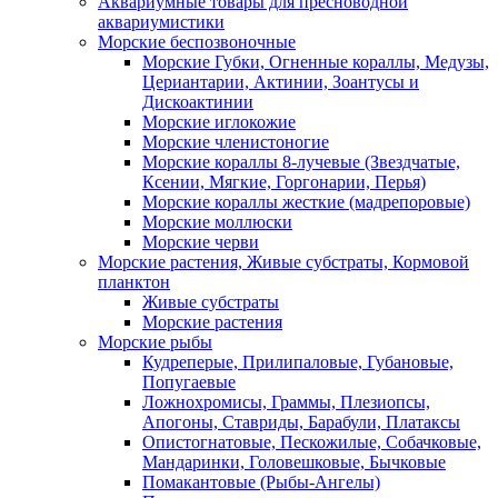
Аквариумные товары для пресноводной
аквариумистики
Морские беспозвоночные
Морские Губки, Огненные кораллы, Медузы,
Цериантарии, Актинии, Зоантусы и
Дискоактинии
Морские иглокожие
Морские членистоногие
Морские кораллы 8-лучевые (Звездчатые,
Ксении, Мягкие, Горгонарии, Перья)
Морские кораллы жесткие (мадрепоровые)
Морские моллюски
Морские черви
Морские растения, Живые субстраты, Кормовой
планктон
Живые субстраты
Морские растения
Морские рыбы
Кудреперые, Прилипаловые, Губановые,
Попугаевые
Ложнохромисы, Граммы, Плезиопсы,
Апогоны, Ставриды, Барабули, Платаксы
Опистогнатовые, Пескожилые, Собачковые,
Мандаринки, Головешковые, Бычковые
Помакантовые (Рыбы-Ангелы)