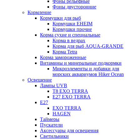
Фоны рельефные
Фоны двусторонние
Кормление
Кормушки для рыб
Кормушки EHEIM
Кормушки прочие
Корма сухие и специальные
Корма в ведрах
Корма для рыб AQUA-GRANDE
Корма Tetra
Корма замороженные
Витамины и минеральные подкормки
Микроэлементы и добавки для
морских аквариумов Hiker Ocean
Освещение
Лампы UVB
Т8 EXO TERRA
Е27 EXO TERRA
Е27
EXO TERRA
HAGEN
Таймеры
Пускатели
Аксессуары для освещения
Светильники