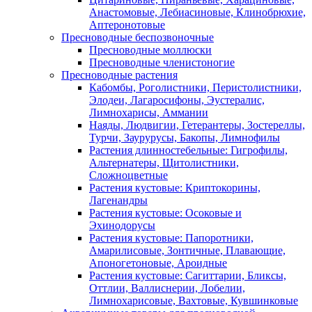
Анастомовые, Лебиасиновые, Клинобрюхие,
Аптеронотовые
Пресноводные беспозвоночные
Пресноводные моллюски
Пресноводные членистоногие
Пресноводные растения
Кабомбы, Роголистники, Перистолистники,
Элодеи, Лагаросифоны, Эустералис,
Лимнохарисы, Аммании
Наяды, Людвигии, Гетерантеры, Зостереллы,
Турчи, Заурурусы, Бакопы, Лимнофилы
Растения длинностебельные: Гигрофилы,
Альтернатеры, Щитолистники,
Сложноцветные
Растения кустовые: Криптокорины,
Лагенандры
Растения кустовые: Осоковые и
Эхинодорусы
Растения кустовые: Папоротники,
Амарилисовые, Зонтичные, Плавающие,
Апоногетоновые, Ароидные
Растения кустовые: Сагиттарии, Бликсы,
Оттлии, Валлиснерии, Лобелии,
Лимнохарисовые, Вахтовые, Кувшинковые