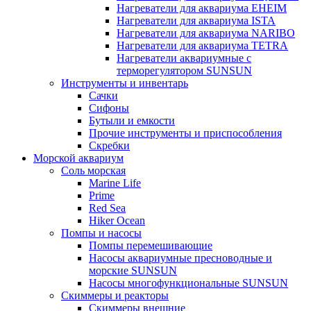
Нагреватели для аквариума EHEIM
Нагреватели для аквариума ISTA
Нагреватели для аквариума NARIBO
Нагреватели для аквариума TETRA
Нагреватели аквариумные с
терморегулятором SUNSUN
Инструменты и инвентарь
Сачки
Сифоны
Бутыли и емкости
Прочие инструменты и приспособления
Скребки
Морской аквариум
Соль морская
Marine Life
Prime
Red Sea
Hiker Ocean
Помпы и насосы
Помпы перемешивающие
Насосы аквариумные пресноводные и
морские SUNSUN
Насосы многофункциональные SUNSUN
Скиммеры и реакторы
Скиммеры внешние