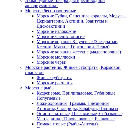
Аквариумные товары для пресноводной
аквариумистики
Морские беспозвоночные
Морские Губки, Огненные кораллы, Медузы,
Цериантарии, Актинии, Зоантусы и
Дискоактинии
Морские иглокожие
Морские членистоногие
Морские кораллы 8-лучевые (Звездчатые,
Ксении, Мягкие, Горгонарии, Перья)
Морские кораллы жесткие (мадрепоровые)
Морские моллюски
Морские черви
Морские растения, Живые субстраты, Кормовой
планктон
Живые субстраты
Морские растения
Морские рыбы
Кудреперые, Прилипаловые, Губановые,
Попугаевые
Ложнохромисы, Граммы, Плезиопсы,
Апогоны, Ставриды, Барабули, Платаксы
Опистогнатовые, Пескожилые, Собачковые,
Мандаринки, Головешковые, Бычковые
Помакантовые (Рыбы-Ангелы)