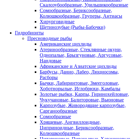
Скалозубообразные, Удильщикообразные
Сомообразные, Бериксообразные,
Колюшкообразные, Груперы, Антиасы
Хирурговидные
Щетинозубые (Рыбы-Бабочки)
Гидробионты
Пресноводные рыбы
Американские цихлиды
Атеринообразные, Стеклянные окуни,
Однопалые, Брызгуновые, Аргусовые,
Нандовые
Африканские и Азиатские цихлиды
Барбусы, Данио, Лабео, Люциосомы,
Расборы
Бычки, Лабиринтовые, Змееголовые,
Хоботнорылые, Иглобрюхи, Камбалы
Золотые рыбки, Карпы, Гиринохейловые,
Чукучановые, Балиторовые, Вьюновые
Карпозубые, Живородящие карпозубые,
Сарганообразные
Сомообразные
Хрящевые, Ангвиллоидные,
Циприноидные, Бериксообразные,
Колюшкообразные
Цитариновые, Пираньевые, Харациновые,