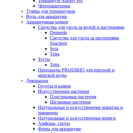
Террариум Nomoy Pet
Черепашатники
Тумбы для террариумов
Вода для аквариума
Аквариумная химия
Средства для ухода за водой и растениями
Dennerle
Средства для ухода за растениями
Seachem
Sera
Tetra
Тесты
Tetra
Препараты PRODIBIO для пресной и
морской воды
Декорации
Грунты и камни
Искусственные растения
Пластиковые растения
Шелковые растения
Натуральные и искусственные кораллы и
раковины
Натуральные и искусственные коряги
Амфоры, гроты
Фоны для аквариума