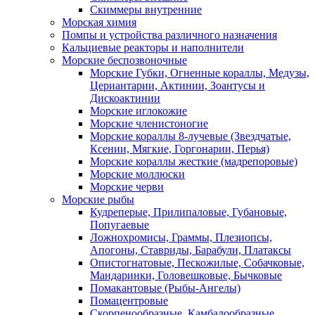
Скиммеры внутренние
Морская химия
Помпы и устройства различного назначения
Кальциевые реакторы и наполнители
Морские беспозвоночные
Морские Губки, Огненные кораллы, Медузы,
Цериантарии, Актинии, Зоантусы и
Дискоактинии
Морские иглокожие
Морские членистоногие
Морские кораллы 8-лучевые (Звездчатые,
Ксении, Мягкие, Горгонарии, Перья)
Морские кораллы жесткие (мадрепоровые)
Морские моллюски
Морские черви
Морские рыбы
Кудреперые, Прилипаловые, Губановые,
Попугаевые
Ложнохромисы, Граммы, Плезиопсы,
Апогоны, Ставриды, Барабули, Платаксы
Опистогнатовые, Пескожилые, Собачковые,
Мандаринки, Головешковые, Бычковые
Помакантовые (Рыбы-Ангелы)
Помацентровые
Скорпенообразные, Камбалообразные,