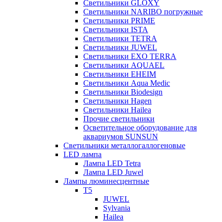
Светильники GLOXY
Светильники NARIBO погружные
Светильники PRIME
Светильники ISTA
Светильники TETRA
Светильники JUWEL
Светильники EXO TERRA
Светильники AQUAEL
Светильники EHEIM
Светильники Aqua Medic
Светильники Biodesign
Светильники Hagen
Светильники Hailea
Прочие светильники
Осветительное оборудование для
аквариумов SUNSUN
Светильники металлогаллогеновые
LED лампа
Лампа LED Tetra
Лампа LED Juwel
Лампы люминесцентные
T5
JUWEL
Sylvania
Hailea