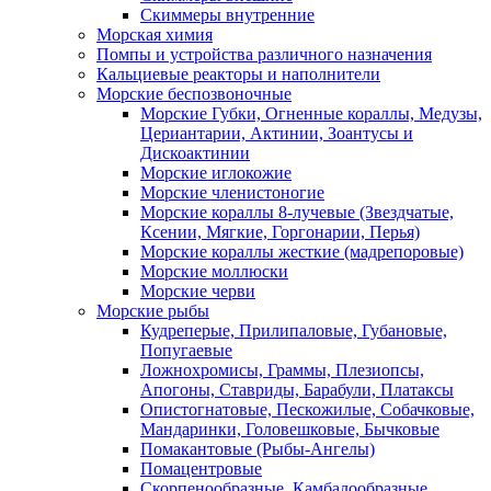
Скиммеры внутренние
Морская химия
Помпы и устройства различного назначения
Кальциевые реакторы и наполнители
Морские беспозвоночные
Морские Губки, Огненные кораллы, Медузы,
Цериантарии, Актинии, Зоантусы и
Дискоактинии
Морские иглокожие
Морские членистоногие
Морские кораллы 8-лучевые (Звездчатые,
Ксении, Мягкие, Горгонарии, Перья)
Морские кораллы жесткие (мадрепоровые)
Морские моллюски
Морские черви
Морские рыбы
Кудреперые, Прилипаловые, Губановые,
Попугаевые
Ложнохромисы, Граммы, Плезиопсы,
Апогоны, Ставриды, Барабули, Платаксы
Опистогнатовые, Пескожилые, Собачковые,
Мандаринки, Головешковые, Бычковые
Помакантовые (Рыбы-Ангелы)
Помацентровые
Скорпенообразные, Камбалообразные,