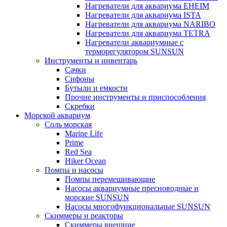
Нагреватели для аквариума EHEIM
Нагреватели для аквариума ISTA
Нагреватели для аквариума NARIBO
Нагреватели для аквариума TETRA
Нагреватели аквариумные с
терморегулятором SUNSUN
Инструменты и инвентарь
Сачки
Сифоны
Бутыли и емкости
Прочие инструменты и приспособления
Скребки
Морской аквариум
Соль морская
Marine Life
Prime
Red Sea
Hiker Ocean
Помпы и насосы
Помпы перемешивающие
Насосы аквариумные пресноводные и
морские SUNSUN
Насосы многофункциональные SUNSUN
Скиммеры и реакторы
Скиммеры внешние