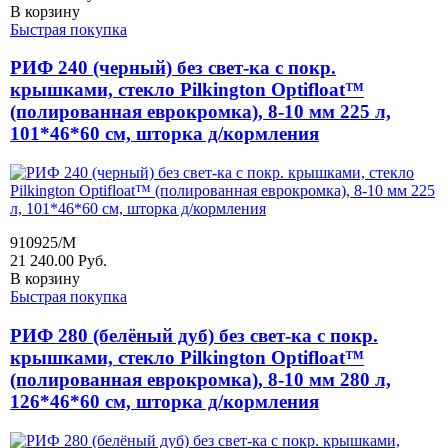
В корзину
Быстрая покупка
РИФ 240 (черный) без свет-ка с покр.
крышками, стекло Pilkington Optifloat™
(полированная еврокромка), 8-10 мм 225 л,
101*46*60 см, шторка д/кормления
910925/M
21 240.00
Руб.
В корзину
Быстрая покупка
РИФ 280 (белёный дуб) без свет-ка с покр.
крышками, стекло Pilkington Optifloat™
(полированная еврокромка), 8-10 мм 280 л,
126*46*60 см, шторка д/кормления