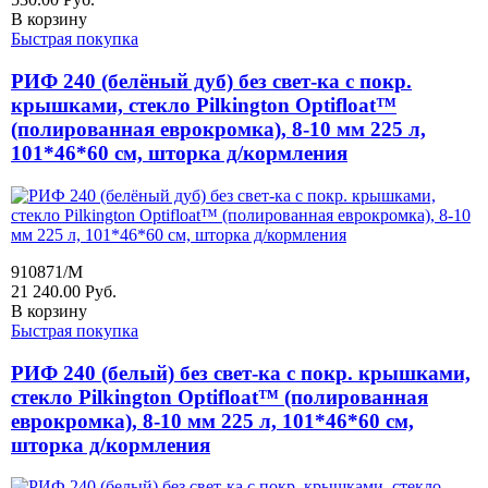
В корзину
Быстрая покупка
РИФ 240 (белёный дуб) без свет-ка с покр.
крышками, стекло Pilkington Optifloat™
(полированная еврокромка), 8-10 мм 225 л,
101*46*60 см, шторка д/кормления
910871/M
21 240.00
Руб.
В корзину
Быстрая покупка
РИФ 240 (белый) без свет-ка с покр. крышками,
стекло Pilkington Optifloat™ (полированная
еврокромка), 8-10 мм 225 л, 101*46*60 см,
шторка д/кормления