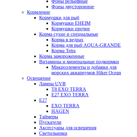
Фоны рельефные
Фоны двусторонние
Кормление
Кормушки для рыб
Кормушки EHEIM
Кормушки прочие
Корма сухие и специальные
Корма в ведрах
Корма для рыб AQUA-GRANDE
Корма Tetra
Корма замороженные
Витамины и минеральные подкормки
Микроэлементы и добавки для
морских аквариумов Hiker Ocean
Освещение
Лампы UVB
Т8 EXO TERRA
Е27 EXO TERRA
Е27
EXO TERRA
HAGEN
Таймеры
Пускатели
Аксессуары для освещения
Светильники