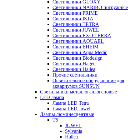
Светильники GLOXY
Светильники NARIBO погружные
Светильники PRIME
Светильники ISTA
Светильники TETRA
Светильники JUWEL
Светильники EXO TERRA
Светильники AQUAEL
Светильники EHEIM
Светильники Aqua Medic
Светильники Biodesign
Светильники Hagen
Светильники Hailea
Прочие светильники
Осветительное оборудование для
аквариумов SUNSUN
Светильники металлогаллогеновые
LED лампа
Лампа LED Tetra
Лампа LED Juwel
Лампы люминесцентные
T5
JUWEL
Sylvania
Hailea