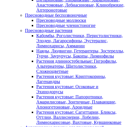
Анастомовые, Лебиасиновые, Клинобрюхие,
Аптеронотовые
Пресноводные беспозвоночные
Пресноводные моллюски
Пресноводные членистоногие
Пресноводные растения
Кабомбы, Роголистники, Перистолистники,
Элодеи, Лагаросифоны, Эустералис,
Лимнохарисы, Аммании
Наяды, Людвигии, Гетерантеры, Зостереллы,
Турчи, Заурурусы, Бакопы, Лимнофилы
Растения длинностебельные: Гигрофилы,
Альтернатеры, Щитолистники,
Сложноцветные
Растения кустовые: Криптокорины,
Лагенандры
Растения кустовые: Осоковые и
Эхинодорусы
Растения кустовые: Папоротники,
Амарилисовые, Зонтичные, Плавающие,
Апоногетоновые, Ароидные
Растения кустовые: Сагиттарии, Бликсы,
Оттлии, Валлиснерии, Лобелии,
Лимнохарисовые, Вахтовые, Кувшинковые