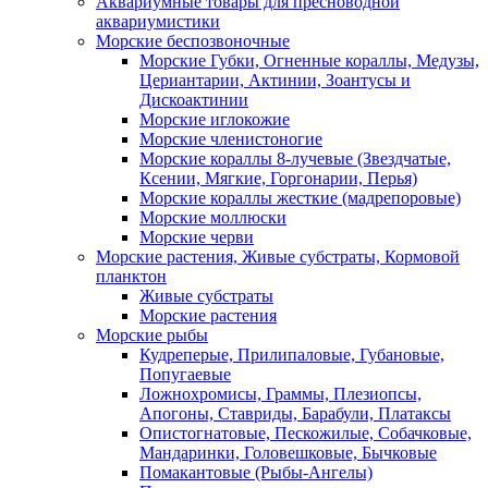
Аквариумные товары для пресноводной
аквариумистики
Морские беспозвоночные
Морские Губки, Огненные кораллы, Медузы,
Цериантарии, Актинии, Зоантусы и
Дискоактинии
Морские иглокожие
Морские членистоногие
Морские кораллы 8-лучевые (Звездчатые,
Ксении, Мягкие, Горгонарии, Перья)
Морские кораллы жесткие (мадрепоровые)
Морские моллюски
Морские черви
Морские растения, Живые субстраты, Кормовой
планктон
Живые субстраты
Морские растения
Морские рыбы
Кудреперые, Прилипаловые, Губановые,
Попугаевые
Ложнохромисы, Граммы, Плезиопсы,
Апогоны, Ставриды, Барабули, Платаксы
Опистогнатовые, Пескожилые, Собачковые,
Мандаринки, Головешковые, Бычковые
Помакантовые (Рыбы-Ангелы)