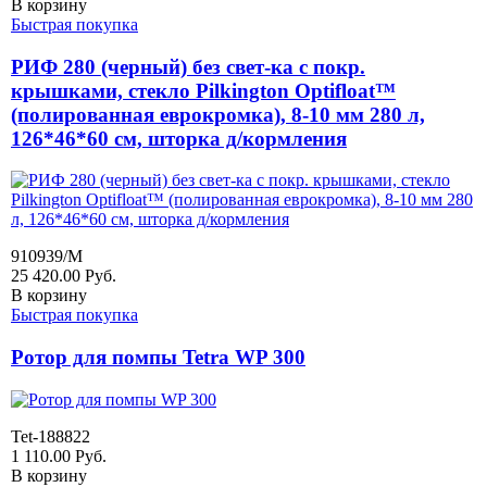
В корзину
Быстрая покупка
РИФ 280 (черный) без свет-ка с покр.
крышками, стекло Pilkington Optifloat™
(полированная еврокромка), 8-10 мм 280 л,
126*46*60 см, шторка д/кормления
910939/M
25 420.00
Руб.
В корзину
Быстрая покупка
Ротор для помпы Tetra WP 300
Tet-188822
1 110.00
Руб.
В корзину