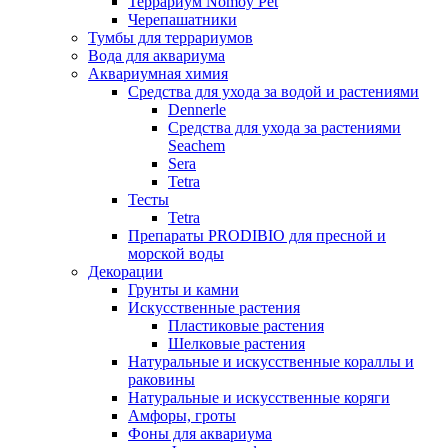
Террариум Nomoy Pet
Черепашатники
Тумбы для террариумов
Вода для аквариума
Аквариумная химия
Средства для ухода за водой и растениями
Dennerle
Средства для ухода за растениями
Seachem
Sera
Tetra
Тесты
Tetra
Препараты PRODIBIO для пресной и
морской воды
Декорации
Грунты и камни
Искусственные растения
Пластиковые растения
Шелковые растения
Натуральные и искусственные кораллы и
раковины
Натуральные и искусственные коряги
Амфоры, гроты
Фоны для аквариума