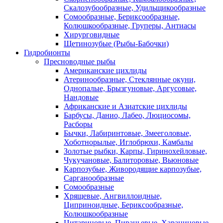
Скалозубообразные, Удильщикообразные
Сомообразные, Бериксообразные,
Колюшкообразные, Груперы, Антиасы
Хирурговидные
Щетинозубые (Рыбы-Бабочки)
Гидробионты
Пресноводные рыбы
Американские цихлиды
Атеринообразные, Стеклянные окуни,
Однопалые, Брызгуновые, Аргусовые,
Нандовые
Африканские и Азиатские цихлиды
Барбусы, Данио, Лабео, Люциосомы,
Расборы
Бычки, Лабиринтовые, Змееголовые,
Хоботнорылые, Иглобрюхи, Камбалы
Золотые рыбки, Карпы, Гиринохейловые,
Чукучановые, Балиторовые, Вьюновые
Карпозубые, Живородящие карпозубые,
Сарганообразные
Сомообразные
Хрящевые, Ангвиллоидные,
Циприноидные, Бериксообразные,
Колюшкообразные
Цитариновые, Пираньевые, Харациновые,