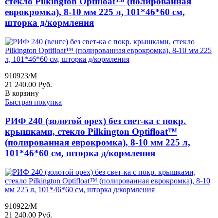
стекло Pilkington Optifloat™ (полированная
еврокромка), 8-10 мм 225 л, 101*46*60 см,
шторка д/кормления
910923/M
21 240.00
Руб.
В корзину
Быстрая покупка
РИФ 240 (золотой орех) без свет-ка с покр.
крышками, стекло Pilkington Optifloat™
(полированная еврокромка), 8-10 мм 225 л,
101*46*60 см, шторка д/кормления
910922/M
21 240.00
Руб.