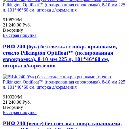
910870/M
21 240.00
Руб.
В корзину
Быстрая покупка
РИФ 240 (бук) без свет-ка с покр. крышками,
стекло Pilkington Optifloat™ (полированная
еврокромка), 8-10 мм 225 л, 101*46*60 см,
шторка д/кормления
910920/M
21 240.00
Руб.
В корзину
Быстрая покупка
РИФ 240 (венге) без свет-ка с покр. крышками,