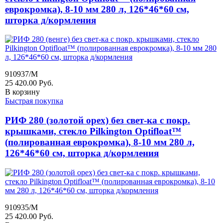
еврокромка), 8-10 мм 280 л, 126*46*60 см,
шторка д/кормления
910937/M
25 420.00
Руб.
В корзину
Быстрая покупка
РИФ 280 (золотой орех) без свет-ка с покр.
крышками, стекло Pilkington Optifloat™
(полированная еврокромка), 8-10 мм 280 л,
126*46*60 см, шторка д/кормления
910935/M
25 420.00
Руб.