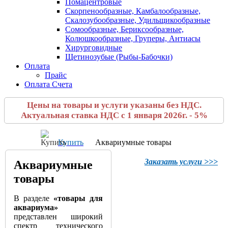
Помацентровые
Скорпенообразные, Камбалообразные,
Скалозубообразные, Удильщикообразные
Сомообразные, Бериксообразные,
Колюшкообразные, Груперы, Антиасы
Хирурговидные
Щетинозубые (Рыбы-Бабочки)
Оплата
Прайс
Оплата Счета
Цены на товары и услуги указаны без НДС.
Актуальная ставка НДС с 1 января 2026г. - 5%
Купить
Аквариумные товары
Заказать услуги >>>
Аквариумные
товары
В разделе
«товары для
аквариума»
представлен широкий
спектр технического