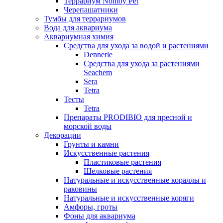
Террариум Nomoy Pet
Черепашатники
Тумбы для террариумов
Вода для аквариума
Аквариумная химия
Средства для ухода за водой и растениями
Dennerle
Средства для ухода за растениями
Seachem
Sera
Tetra
Тесты
Tetra
Препараты PRODIBIO для пресной и
морской воды
Декорации
Грунты и камни
Искусственные растения
Пластиковые растения
Шелковые растения
Натуральные и искусственные кораллы и
раковины
Натуральные и искусственные коряги
Амфоры, гроты
Фоны для аквариума