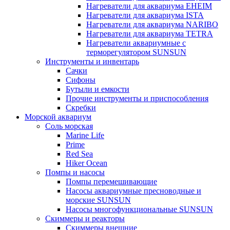
Нагреватели для аквариума EHEIM
Нагреватели для аквариума ISTA
Нагреватели для аквариума NARIBO
Нагреватели для аквариума TETRA
Нагреватели аквариумные с
терморегулятором SUNSUN
Инструменты и инвентарь
Сачки
Сифоны
Бутыли и емкости
Прочие инструменты и приспособления
Скребки
Морской аквариум
Соль морская
Marine Life
Prime
Red Sea
Hiker Ocean
Помпы и насосы
Помпы перемешивающие
Насосы аквариумные пресноводные и
морские SUNSUN
Насосы многофункциональные SUNSUN
Скиммеры и реакторы
Скиммеры внешние