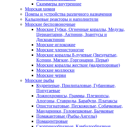
Скиммеры внутренние
Морская химия
Помпы и устройства различного назначения
Кальциевые реакторы и наполнители
Морские беспозвоночные
Морские Губки, Огненные кораллы, Медузы,
Цериантарии, Актинии, Зоантусы и
Дискоактинии
Морские иглокожие
Морские членистоногие
Морские кораллы 8-лучевые (Звездчатые,
Ксении, Мягкие, Горгонарии, Перья)
Морские кораллы жесткие (мадрепоровые)
Морские моллюски
Морские черви
Морские рыбы
Кудреперые, Прилипаловые, Губановые,
Попугаевые
Ложнохромисы, Граммы, Плезиопсы,
Апогоны, Ставриды, Барабули, Платаксы
Опистогнатовые, Пескожилые, Собачковые,
Мандаринки, Головешковые, Бычковые
Помакантовые (Рыбы-Ангелы)
Помацентровые
Скорпенообразные, Камбалообразные,