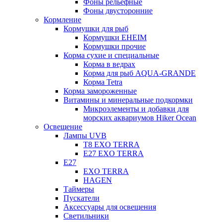
Фоны рельефные
Фоны двусторонние
Кормление
Кормушки для рыб
Кормушки EHEIM
Кормушки прочие
Корма сухие и специальные
Корма в ведрах
Корма для рыб AQUA-GRANDE
Корма Tetra
Корма замороженные
Витамины и минеральные подкормки
Микроэлементы и добавки для
морских аквариумов Hiker Ocean
Освещение
Лампы UVB
Т8 EXO TERRA
Е27 EXO TERRA
Е27
EXO TERRA
HAGEN
Таймеры
Пускатели
Аксессуары для освещения
Светильники