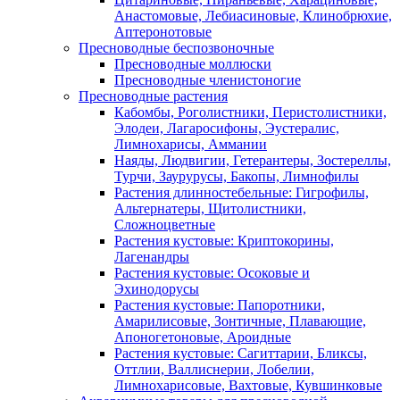
Анастомовые, Лебиасиновые, Клинобрюхие,
Аптеронотовые
Пресноводные беспозвоночные
Пресноводные моллюски
Пресноводные членистоногие
Пресноводные растения
Кабомбы, Роголистники, Перистолистники,
Элодеи, Лагаросифоны, Эустералис,
Лимнохарисы, Аммании
Наяды, Людвигии, Гетерантеры, Зостереллы,
Турчи, Заурурусы, Бакопы, Лимнофилы
Растения длинностебельные: Гигрофилы,
Альтернатеры, Щитолистники,
Сложноцветные
Растения кустовые: Криптокорины,
Лагенандры
Растения кустовые: Осоковые и
Эхинодорусы
Растения кустовые: Папоротники,
Амарилисовые, Зонтичные, Плавающие,
Апоногетоновые, Ароидные
Растения кустовые: Сагиттарии, Бликсы,
Оттлии, Валлиснерии, Лобелии,
Лимнохарисовые, Вахтовые, Кувшинковые