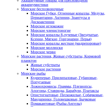
Аквариумные товары для пресноводной
аквариумистики
Морские беспозвоночные
Морские Губки, Огненные кораллы, Медузы,
Цериантарии, Актинии, Зоантусы и
Дискоактинии
Морские иглокожие
Морские членистоногие
Морские кораллы 8-лучевые (Звездчатые,
Ксении, Мягкие, Горгонарии, Перья)
Морские кораллы жесткие (мадрепоровые)
Морские моллюски
Морские черви
Морские растения, Живые субстраты, Кормовой
планктон
Живые субстраты
Морские растения
Морские рыбы
Кудреперые, Прилипаловые, Губановые,
Попугаевые
Ложнохромисы, Граммы, Плезиопсы,
Апогоны, Ставриды, Барабули, Платаксы
Опистогнатовые, Пескожилые, Собачковые,
Мандаринки, Головешковые, Бычковые
Помакантовые (Рыбы-Ангелы)