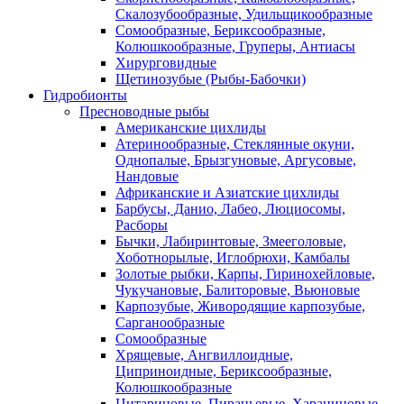
Скалозубообразные, Удильщикообразные
Сомообразные, Бериксообразные,
Колюшкообразные, Груперы, Антиасы
Хирурговидные
Щетинозубые (Рыбы-Бабочки)
Гидробионты
Пресноводные рыбы
Американские цихлиды
Атеринообразные, Стеклянные окуни,
Однопалые, Брызгуновые, Аргусовые,
Нандовые
Африканские и Азиатские цихлиды
Барбусы, Данио, Лабео, Люциосомы,
Расборы
Бычки, Лабиринтовые, Змееголовые,
Хоботнорылые, Иглобрюхи, Камбалы
Золотые рыбки, Карпы, Гиринохейловые,
Чукучановые, Балиторовые, Вьюновые
Карпозубые, Живородящие карпозубые,
Сарганообразные
Сомообразные
Хрящевые, Ангвиллоидные,
Циприноидные, Бериксообразные,
Колюшкообразные
Цитариновые, Пираньевые, Харациновые,