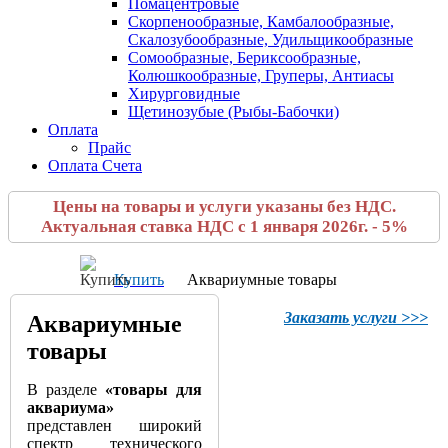
Помацентровые
Скорпенообразные, Камбалообразные,
Скалозубообразные, Удильщикообразные
Сомообразные, Бериксообразные,
Колюшкообразные, Груперы, Антиасы
Хирурговидные
Щетинозубые (Рыбы-Бабочки)
Оплата
Прайс
Оплата Счета
Цены на товары и услуги указаны без НДС.
Актуальная ставка НДС с 1 января 2026г. - 5%
Купить
Аквариумные товары
Заказать услуги >>>
Аквариумные
товары
В разделе
«товары для
аквариума»
представлен широкий
спектр технического