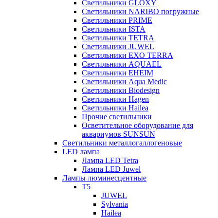
Светильники GLOXY
Светильники NARIBO погружные
Светильники PRIME
Светильники ISTA
Светильники TETRA
Светильники JUWEL
Светильники EXO TERRA
Светильники AQUAEL
Светильники EHEIM
Светильники Aqua Medic
Светильники Biodesign
Светильники Hagen
Светильники Hailea
Прочие светильники
Осветительное оборудование для
аквариумов SUNSUN
Светильники металлогаллогеновые
LED лампа
Лампа LED Tetra
Лампа LED Juwel
Лампы люминесцентные
T5
JUWEL
Sylvania
Hailea