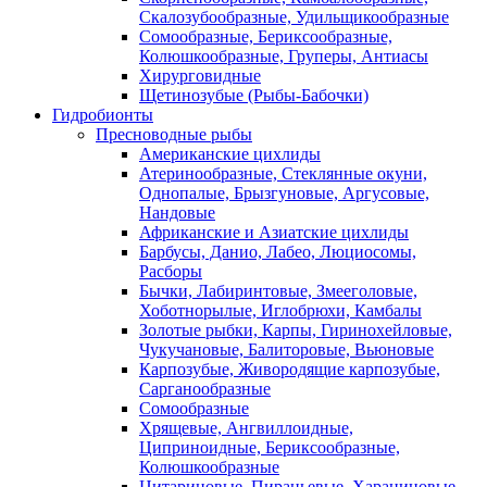
Скалозубообразные, Удильщикообразные
Сомообразные, Бериксообразные,
Колюшкообразные, Груперы, Антиасы
Хирурговидные
Щетинозубые (Рыбы-Бабочки)
Гидробионты
Пресноводные рыбы
Американские цихлиды
Атеринообразные, Стеклянные окуни,
Однопалые, Брызгуновые, Аргусовые,
Нандовые
Африканские и Азиатские цихлиды
Барбусы, Данио, Лабео, Люциосомы,
Расборы
Бычки, Лабиринтовые, Змееголовые,
Хоботнорылые, Иглобрюхи, Камбалы
Золотые рыбки, Карпы, Гиринохейловые,
Чукучановые, Балиторовые, Вьюновые
Карпозубые, Живородящие карпозубые,
Сарганообразные
Сомообразные
Хрящевые, Ангвиллоидные,
Циприноидные, Бериксообразные,
Колюшкообразные
Цитариновые, Пираньевые, Харациновые,