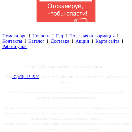
Помоги.орг
I
Новости
I
Faq
I
Полезная информация
I
Контакты
I
Каталог
I
Доставка
I
Акции
I
Карта сайта
I
Работа у нас
.
© 2010-2026,
Aquarium-Style
Все права защищены.
Тел.
+7 (495) 115 15 20
Адрес: ул. Шаболовка, 31г, Москва
Почта: as@aquarium-
style.ru
Полное или частичное копирование материалов запрещено. При согласованном использовании
материалов сайта необходима ссылка на ресурс.
До момента подтверждения заказа на товар или услугу менеджером, информация на сайте, включая
цены, изображение товаров и их характеристики, носит исключительно информационный характер и
ни при каких условиях не является публичной офертой.
Изображения товаров на любых фотографиях, представленных в рекламных буклетах, акциях в меню
и в каталоге на сайте, могут отличаться от оригиналов.