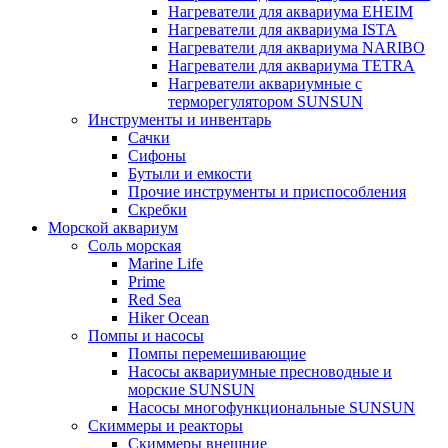
Нагреватели для аквариума EHEIM
Нагреватели для аквариума ISTA
Нагреватели для аквариума NARIBO
Нагреватели для аквариума TETRA
Нагреватели аквариумные с
терморегулятором SUNSUN
Инструменты и инвентарь
Сачки
Сифоны
Бутыли и емкости
Прочие инструменты и приспособления
Скребки
Морской аквариум
Соль морская
Marine Life
Prime
Red Sea
Hiker Ocean
Помпы и насосы
Помпы перемешивающие
Насосы аквариумные пресноводные и
морские SUNSUN
Насосы многофункциональные SUNSUN
Скиммеры и реакторы
Скиммеры внешние