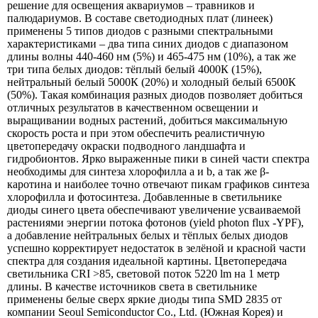
решение для освещения аквариумов – травников и
палюдариумов. В составе светодиодных плат (линеек)
применены 5 типов диодов с разными спектральными
характеристиками – два типа синих диодов с диапазоном
длины волны 440-460 нм (5%) и 465-475 нм (10%), а так же
три типа белых диодов: тёплый белый 4000К (15%),
нейтральный белый 5000К (20%) и холодный белый 6500К
(50%). Такая комбинация разных диодов позволяет добиться
отличных результатов в качественном освещении и
выращивании водных растений, добиться максимальную
скорость роста и при этом обеспечить реалистичную
цветопередачу окраски подводного ландшафта и
гидробионтов. Ярко выраженные пики в синей части спектра
необходимы для синтеза хлорофилла a и b, а так же β-
каротина и наиболее точно отвечают пикам графиков синтеза
хлорофилла и фотосинтеза. Добавленные в светильнике
диоды синего цвета обеспечивают увеличение усваиваемой
растениями энергии потока фотонов (yield photon flux -YPF),
а добавление нейтральных белых и тёплых белых диодов
успешно корректирует недостаток в зелёной и красной части
спектра для создания идеальной картины. Цветопередача
светильника CRI >85, световой поток 5220 lm на 1 метр
длины. В качестве источников света в светильнике
применены белые сверх яркие диоды типа SMD 2835 от
компании Seoul Semiconductor Co., Ltd. (Южная Корея) и