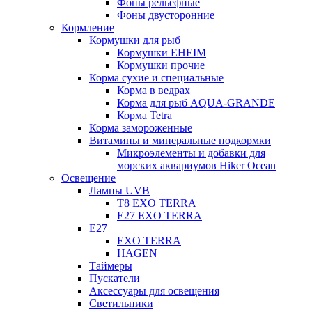
Фоны рельефные
Фоны двусторонние
Кормление
Кормушки для рыб
Кормушки EHEIM
Кормушки прочие
Корма сухие и специальные
Корма в ведрах
Корма для рыб AQUA-GRANDE
Корма Tetra
Корма замороженные
Витамины и минеральные подкормки
Микроэлементы и добавки для
морских аквариумов Hiker Ocean
Освещение
Лампы UVB
Т8 EXO TERRA
Е27 EXO TERRA
Е27
EXO TERRA
HAGEN
Таймеры
Пускатели
Аксессуары для освещения
Светильники