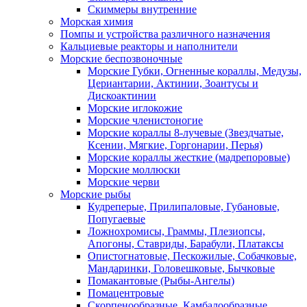
Скиммеры внутренние
Морская химия
Помпы и устройства различного назначения
Кальциевые реакторы и наполнители
Морские беспозвоночные
Морские Губки, Огненные кораллы, Медузы,
Цериантарии, Актинии, Зоантусы и
Дискоактинии
Морские иглокожие
Морские членистоногие
Морские кораллы 8-лучевые (Звездчатые,
Ксении, Мягкие, Горгонарии, Перья)
Морские кораллы жесткие (мадрепоровые)
Морские моллюски
Морские черви
Морские рыбы
Кудреперые, Прилипаловые, Губановые,
Попугаевые
Ложнохромисы, Граммы, Плезиопсы,
Апогоны, Ставриды, Барабули, Платаксы
Опистогнатовые, Пескожилые, Собачковые,
Мандаринки, Головешковые, Бычковые
Помакантовые (Рыбы-Ангелы)
Помацентровые
Скорпенообразные, Камбалообразные,