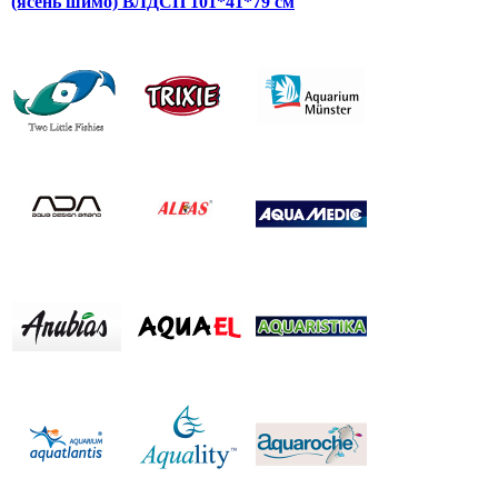
(ясень шимо) ВЛДСП 101*41*79 см