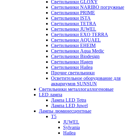
Светильники GLOXY
Светильники NARIBO погружные
Светильники PRIME
Светильники ISTA
Светильники TETRA
Светильники JUWEL
Светильники EXO TERRA
Светильники AQUAEL
Светильники EHEIM
Светильники Aqua Medic
Светильники Biodesign
Светильники Hagen
Светильники Hailea
Прочие светильники
Осветительное оборудование для
аквариумов SUNSUN
Светильники металлогаллогеновые
LED лампа
Лампа LED Tetra
Лампа LED Juwel
Лампы люминесцентные
T5
JUWEL
Sylvania
Hailea