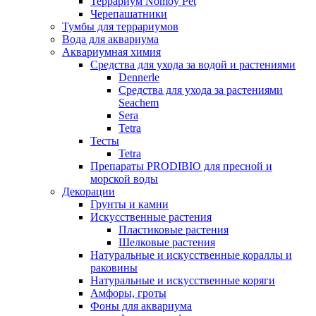
Террариум Nomoy Pet
Черепашатники
Тумбы для террариумов
Вода для аквариума
Аквариумная химия
Средства для ухода за водой и растениями
Dennerle
Средства для ухода за растениями
Seachem
Sera
Tetra
Тесты
Tetra
Препараты PRODIBIO для пресной и
морской воды
Декорации
Грунты и камни
Искусственные растения
Пластиковые растения
Шелковые растения
Натуральные и искусственные кораллы и
раковины
Натуральные и искусственные коряги
Амфоры, гроты
Фоны для аквариума