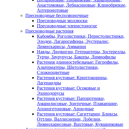
Анастомовые, Лебиасиновые, Клинобрюхие,
Аптеронотовые
Пресноводные беспозвоночные
Пресноводные моллюски
Пресноводные членистоногие
Пресноводные растения
Кабомбы, Роголистники, Перистолистники,
Элодеи, Лагаросифоны, Эустералис,
Лимнохарисы, Аммании
Наяды, Людвигии, Гетерантеры, Зостереллы,
Турчи, Заурурусы, Бакопы, Лимнофилы
Растения длинностебельные: Гигрофилы,
Альтернатеры, Щитолистники,
Сложноцветные
Растения кустовые: Криптокорины,
Лагенандры
Растения кустовые: Осоковые и
Эхинодорусы
Растения кустовые: Папоротники,
Амарилисовые, Зонтичные, Плавающие,
Апоногетоновые, Ароидные
Растения кустовые: Сагиттарии, Бликсы,
Оттлии, Валлиснерии, Лобелии,
Лимнохарисовые, Вахтовые, Кувшинковые