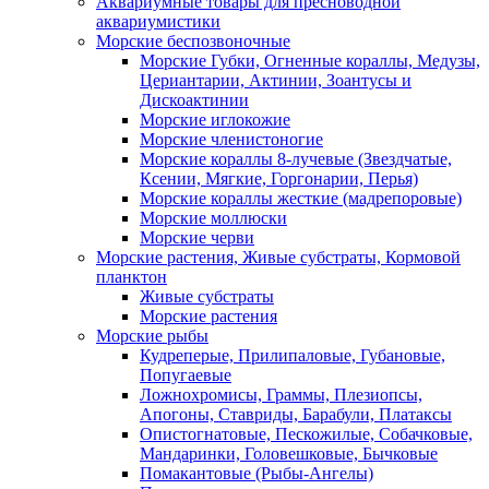
Аквариумные товары для пресноводной
аквариумистики
Морские беспозвоночные
Морские Губки, Огненные кораллы, Медузы,
Цериантарии, Актинии, Зоантусы и
Дискоактинии
Морские иглокожие
Морские членистоногие
Морские кораллы 8-лучевые (Звездчатые,
Ксении, Мягкие, Горгонарии, Перья)
Морские кораллы жесткие (мадрепоровые)
Морские моллюски
Морские черви
Морские растения, Живые субстраты, Кормовой
планктон
Живые субстраты
Морские растения
Морские рыбы
Кудреперые, Прилипаловые, Губановые,
Попугаевые
Ложнохромисы, Граммы, Плезиопсы,
Апогоны, Ставриды, Барабули, Платаксы
Опистогнатовые, Пескожилые, Собачковые,
Мандаринки, Головешковые, Бычковые
Помакантовые (Рыбы-Ангелы)