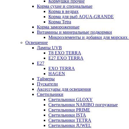
Кормушки прочие
Корма сухие и специальные
Корма в ведрах
Корма для рыб AQUA-GRANDE
Корма Tetra
Корма замороженные
Витамины и минеральные подкормки
Микроэлементы и добавки для морских 
Освещение
Лампы UVB
Т8 EXO TERRA
Е27 EXO TERRA
Е27
EXO TERRA
HAGEN
Таймеры
Пускатели
Аксессуары для освещения
Светильники
Светильники GLOXY
Светильники NARIBO погружные
Светильники PRIME
Светильники ISTA
Светильники TETRA
Светильники JUWEL