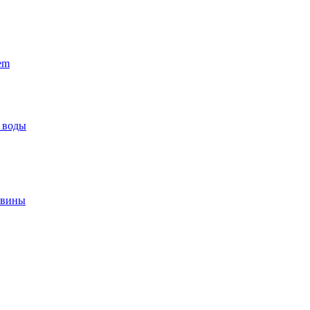
em
 воды
овины