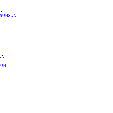
UN
) SUNSUN
SUN
SUN