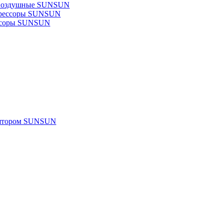
 воздушные SUNSUN
прессоры SUNSUN
ссоры SUNSUN
улятором SUNSUN