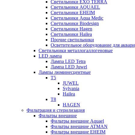
Светильники EXO TERRA
Светильники AQUAEL
Светильники EHEIM
Светильники Aqua Medic
Светильники Biodesign
Светильники Hagen
Светильники Hailea
Прочие светильники
Осветительное оборудование для аква
Светильники металлогаллогеновые
LED лампа
Лампа LED Tetra
Лампа LED Juwel
Лампы люминесцентные
T5
JUWEL
Sylvania
Hailea
T8
HAGEN
Фильтрация и стерилизация
Фильтры внешние
Фильтры внешние Aquael
Фильтры внешние ATMAN
Фильтры внешние EHEIM