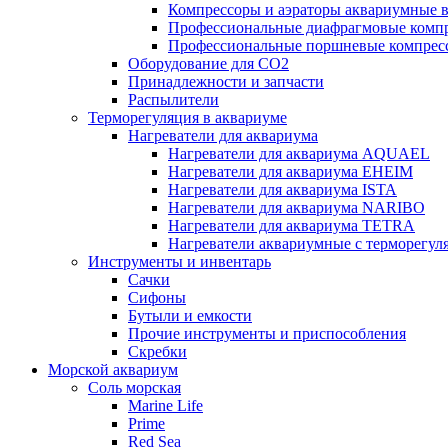
Компрессоры и аэраторы аквариумные
Профессиональные диафрагмовые ком
Профессиональные поршневые компре
Оборудование для CO2
Принадлежности и запчасти
Распылители
Терморегуляция в аквариуме
Нагреватели для аквариума
Нагреватели для аквариума AQUAEL
Нагреватели для аквариума EHEIM
Нагреватели для аквариума ISTA
Нагреватели для аквариума NARIBO
Нагреватели для аквариума TETRA
Нагреватели аквариумные с терморег
Инструменты и инвентарь
Сачки
Сифоны
Бутыли и емкости
Прочие инструменты и приспособления
Скребки
Морской аквариум
Соль морская
Marine Life
Prime
Red Sea