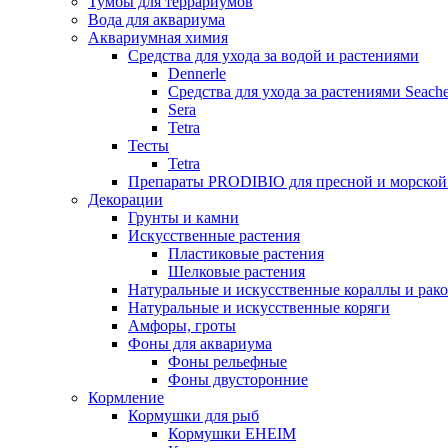
Тумбы для террариумов
Вода для аквариума
Аквариумная химия
Средства для ухода за водой и растениями
Dennerle
Средства для ухода за растениями Seach
Sera
Tetra
Тесты
Tetra
Препараты PRODIBIO для пресной и морской
Декорации
Грунты и камни
Искусственные растения
Пластиковые растения
Шелковые растения
Натуральные и искусственные кораллы и рак
Натуральные и искусственные коряги
Амфоры, гроты
Фоны для аквариума
Фоны рельефные
Фоны двусторонние
Кормление
Кормушки для рыб
Кормушки EHEIM