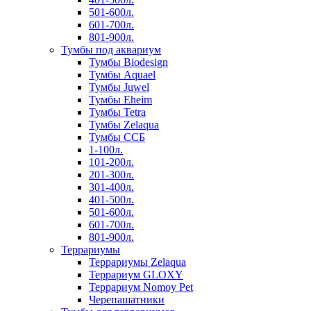
501-600л.
601-700л.
801-900л.
Тумбы под аквариум
Тумбы Biodesign
Тумбы Aquael
Тумбы Juwel
Тумбы Eheim
Тумбы Tetra
Тумбы Zelaqua
Тумбы ССБ
1-100л.
101-200л.
201-300л.
301-400л.
401-500л.
501-600л.
601-700л.
801-900л.
Террариумы
Террариумы Zelaqua
Террариум GLOXY
Террариум Nomoy Pet
Черепашатники