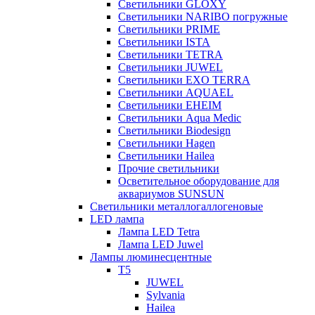
Светильники GLOXY
Светильники NARIBO погружные
Светильники PRIME
Светильники ISTA
Светильники TETRA
Светильники JUWEL
Светильники EXO TERRA
Светильники AQUAEL
Светильники EHEIM
Светильники Aqua Medic
Светильники Biodesign
Светильники Hagen
Светильники Hailea
Прочие светильники
Осветительное оборудование для
аквариумов SUNSUN
Светильники металлогаллогеновые
LED лампа
Лампа LED Tetra
Лампа LED Juwel
Лампы люминесцентные
T5
JUWEL
Sylvania
Hailea