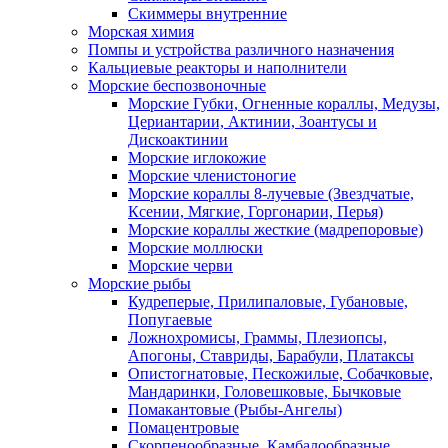
Скиммеры внутренние
Морская химия
Помпы и устройства различного назначения
Кальциевые реакторы и наполнители
Морские беспозвоночные
Морские Губки, Огненные кораллы, Медузы,
Цериантарии, Актинии, Зоантусы и
Дискоактинии
Морские иглокожие
Морские членистоногие
Морские кораллы 8-лучевые (Звездчатые,
Ксении, Мягкие, Горгонарии, Перья)
Морские кораллы жесткие (мадрепоровые)
Морские моллюски
Морские черви
Морские рыбы
Кудреперые, Прилипаловые, Губановые,
Попугаевые
Ложнохромисы, Граммы, Плезиопсы,
Апогоны, Ставриды, Барабули, Платаксы
Опистогнатовые, Пескожилые, Собачковые,
Мандаринки, Головешковые, Бычковые
Помакантовые (Рыбы-Ангелы)
Помацентровые
Скорпенообразные, Камбалообразные,