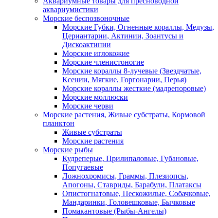
Аквариумные товары для пресноводной
аквариумистики
Морские беспозвоночные
Морские Губки, Огненные кораллы, Медузы,
Цериантарии, Актинии, Зоантусы и
Дискоактинии
Морские иглокожие
Морские членистоногие
Морские кораллы 8-лучевые (Звездчатые,
Ксении, Мягкие, Горгонарии, Перья)
Морские кораллы жесткие (мадрепоровые)
Морские моллюски
Морские черви
Морские растения, Живые субстраты, Кормовой
планктон
Живые субстраты
Морские растения
Морские рыбы
Кудреперые, Прилипаловые, Губановые,
Попугаевые
Ложнохромисы, Граммы, Плезиопсы,
Апогоны, Ставриды, Барабули, Платаксы
Опистогнатовые, Пескожилые, Собачковые,
Мандаринки, Головешковые, Бычковые
Помакантовые (Рыбы-Ангелы)