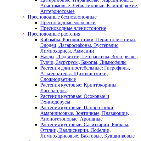
Анастомовые, Лебиасиновые, Клинобрюхие,
Аптеронотовые
Пресноводные беспозвоночные
Пресноводные моллюски
Пресноводные членистоногие
Пресноводные растения
Кабомбы, Роголистники, Перистолистники,
Элодеи, Лагаросифоны, Эустералис,
Лимнохарисы, Аммании
Наяды, Людвигии, Гетерантеры, Зостереллы,
Турчи, Заурурусы, Бакопы, Лимнофилы
Растения длинностебельные: Гигрофилы,
Альтернатеры, Щитолистники,
Сложноцветные
Растения кустовые: Криптокорины,
Лагенандры
Растения кустовые: Осоковые и
Эхинодорусы
Растения кустовые: Папоротники,
Амарилисовые, Зонтичные, Плавающие,
Апоногетоновые, Ароидные
Растения кустовые: Сагиттарии, Бликсы,
Оттлии, Валлиснерии, Лобелии,
Лимнохарисовые, Вахтовые, Кувшинковые