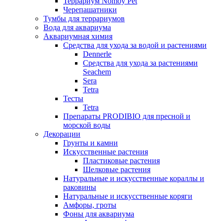
Террариум Nomoy Pet
Черепашатники
Тумбы для террариумов
Вода для аквариума
Аквариумная химия
Средства для ухода за водой и растениями
Dennerle
Средства для ухода за растениями
Seachem
Sera
Tetra
Тесты
Tetra
Препараты PRODIBIO для пресной и
морской воды
Декорации
Грунты и камни
Искусственные растения
Пластиковые растения
Шелковые растения
Натуральные и искусственные кораллы и
раковины
Натуральные и искусственные коряги
Амфоры, гроты
Фоны для аквариума