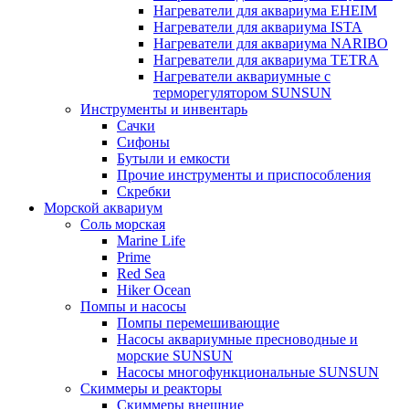
Нагреватели для аквариума EHEIM
Нагреватели для аквариума ISTA
Нагреватели для аквариума NARIBO
Нагреватели для аквариума TETRA
Нагреватели аквариумные с
терморегулятором SUNSUN
Инструменты и инвентарь
Сачки
Сифоны
Бутыли и емкости
Прочие инструменты и приспособления
Скребки
Морской аквариум
Соль морская
Marine Life
Prime
Red Sea
Hiker Ocean
Помпы и насосы
Помпы перемешивающие
Насосы аквариумные пресноводные и
морские SUNSUN
Насосы многофункциональные SUNSUN
Скиммеры и реакторы
Скиммеры внешние