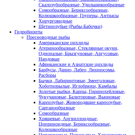
Скалозубообразные, Удильщикообразные
Сомообразные, Бериксообразные,
Колюшкообразные, Груперы, Антиасы
Хирурговидные
Щетинозубые (Рыбы-Бабочки)
Гидробионты
Пресноводные рыбы
Американские цихлиды
Атеринообразные, Стеклянные окуни,
Однопалые, Брызгуновые, Аргусовые,
Нандовые
Африканские и Азиатские цихлиды
Барбусы, Данио, Лабео, Люциосомы,
Расборы
Бычки, Лабиринтовые, Змееголовые,
Хоботнорылые, Иглобрюхи, Камбалы
Золотые рыбки, Карпы, Гиринохейловые,
Чукучановые, Балиторовые, Вьюновые
Карпозубые, Живородящие карпозубые,
Сарганообразные
Сомообразные
Хрящевые, Ангвиллоидные,
Циприноидные, Бериксообразные,
Колюшкообразные
Цитариновые, Пираньевые, Харациновые,