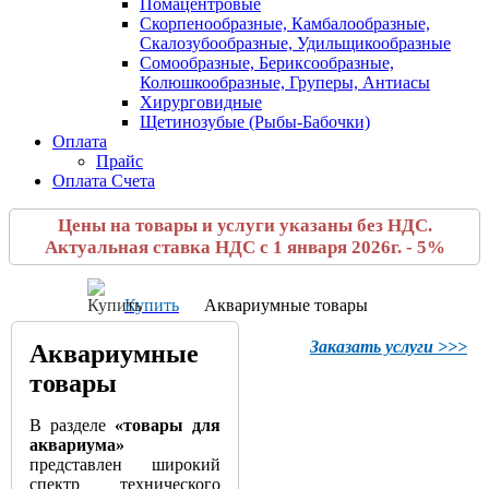
Помацентровые
Скорпенообразные, Камбалообразные,
Скалозубообразные, Удильщикообразные
Сомообразные, Бериксообразные,
Колюшкообразные, Груперы, Антиасы
Хирурговидные
Щетинозубые (Рыбы-Бабочки)
Оплата
Прайс
Оплата Счета
Цены на товары и услуги указаны без НДС.
Актуальная ставка НДС с 1 января 2026г. - 5%
Купить
Аквариумные товары
Заказать услуги >>>
Аквариумные
товары
В разделе
«товары для
аквариума»
представлен широкий
спектр технического