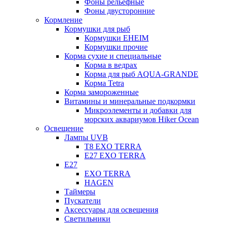
Фоны рельефные
Фоны двусторонние
Кормление
Кормушки для рыб
Кормушки EHEIM
Кормушки прочие
Корма сухие и специальные
Корма в ведрах
Корма для рыб AQUA-GRANDE
Корма Tetra
Корма замороженные
Витамины и минеральные подкормки
Микроэлементы и добавки для
морских аквариумов Hiker Ocean
Освещение
Лампы UVB
Т8 EXO TERRA
Е27 EXO TERRA
Е27
EXO TERRA
HAGEN
Таймеры
Пускатели
Аксессуары для освещения
Светильники