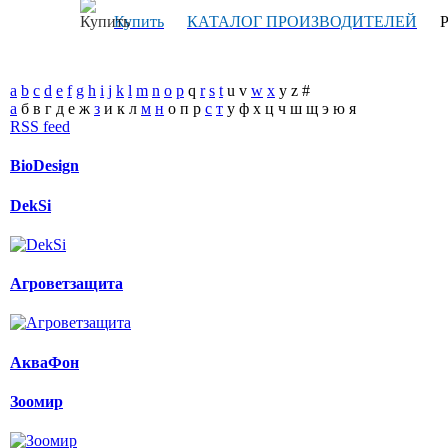
Купить
КАТАЛОГ ПРОИЗВОДИТЕЛЕЙ
Р
a
b
c
d
e
f
g
h
i
j
k
l
m
n
o
p
q
r
s
t
u
v
w
x
y
z
#
а
б
в
г
д
е
ж
з
и
к
л
м
н
о
п
р
с
т
у
ф
х
ц
ч
ш
щ
э
ю
я
RSS feed
BioDesign
DekSi
Агроветзащита
АкваФон
Зоомир