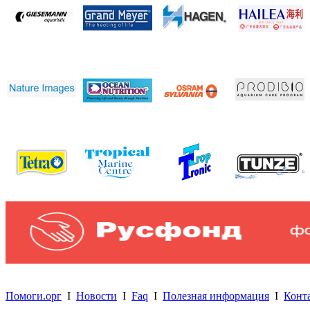
Помоги.орг
I
Новости
I
Faq
I
Полезная информация
I
Конт