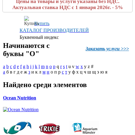
Цены на товары и услуги указаны без НДС.
Актуальная ставка НДС с 1 января 2026г. - 5%
Купить
КАТАЛОГ ПРОИЗВОДИТЕЛЕЙ
Буквенный индекс
Начинаются с
Заказать услуги >>>
буквы "O"
a
b
c
d
e
f
g
h
i
j
k
l
m
n
o
p
q
r
s
t
u
v
w
x
y
z
#
а
б
в
г
д
е
ж
з
и
к
л
м
н
о
п
р
с
т
у
ф
х
ц
ч
ш
щ
э
ю
я
Найдено среди элементов
Ocean Nutrition