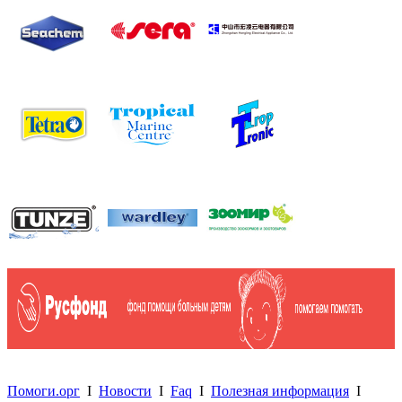
Помоги.орг
I
Новости
I
Faq
I
Полезная информация
I