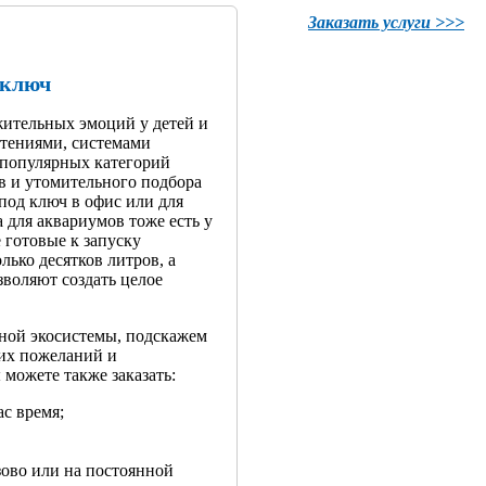
Заказать услуги >>>
 ключ
ительных эмоций у детей и
стениями, системами
 популярных категорий
в и утомительного подбора
под ключ в офис или для
а для аквариумов тоже есть у
 готовые к запуску
лько десятков литров, а
воляют создать целое
ной экосистемы, подскажем
ших пожеланий и
 можете также заказать:
ас время;
зово или на постоянной