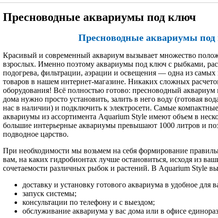
Пресноводные аквариумы под ключ
Пресноводные аквариумы под
Красивый и современный аквариум вызывает множество полож
взрослых. Именно поэтому аквариумы под ключ с рыбками, ра
подогрева, фильтрации, аэрации и освещения — одна из самых
товаров в нашем интернет-магазине. Никаких сложных расчето
оборудования! Всё полностью готово: пресноводный аквариум 
дома нужно просто установить, залить в него воду (готовая вод
нас в наличии) и подключить к электросети. Самые компактные
аквариумы из ассортимента Aquarium Style имеют объем в неско
большие интерьерные аквариумы превышают 1000 литров и поз
подводное царство.
При необходимости мы возьмем на себя формирование правиль
вам, на каких гидробионтах лучше остановиться, исходя из ва
сочетаемости различных рыбок и растений. В Aquarium Style вы
доставку и установку готового аквариума в удобное для в
запуск системы;
консультации по телефону и с выездом;
обслуживание аквариума у вас дома или в офисе единора