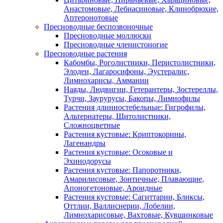
Анастомовые, Лебиасиновые, Клинобрюхие,
Аптеронотовые
Пресноводные беспозвоночные
Пресноводные моллюски
Пресноводные членистоногие
Пресноводные растения
Кабомбы, Роголистники, Перистолистники,
Элодеи, Лагаросифоны, Эустералис,
Лимнохарисы, Аммании
Наяды, Людвигии, Гетерантеры, Зостереллы,
Турчи, Заурурусы, Бакопы, Лимнофилы
Растения длинностебельные: Гигрофилы,
Альтернатеры, Щитолистники,
Сложноцветные
Растения кустовые: Криптокорины,
Лагенандры
Растения кустовые: Осоковые и
Эхинодорусы
Растения кустовые: Папоротники,
Амарилисовые, Зонтичные, Плавающие,
Апоногетоновые, Ароидные
Растения кустовые: Сагиттарии, Бликсы,
Оттлии, Валлиснерии, Лобелии,
Лимнохарисовые, Вахтовые, Кувшинковые