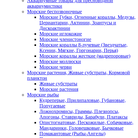
Аквариумные товары для пресноводной
аквариумистики
Морские беспозвоночные
Морские Губки, Огненные кораллы, Медузы,
Цериантарии, Актинии, Зоантусы и
Дискоактинии
Морские иглокожие
Морские членистоногие
Морские кораллы 8-лучевые (Звездчатые,
Ксении, Мягкие, Горгонарии, Перья)
Морские кораллы жесткие (мадрепоровые)
Морские моллюски
Морские черви
Морские растения, Живые субстраты, Кормовой
планктон
Живые субстраты
Морские растения
Морские рыбы
Кудреперые, Прилипаловые, Губановые,
Попугаевые
Ложнохромисы, Граммы, Плезиопсы,
Апогоны, Ставриды, Барабули, Платаксы
Опистогнатовые, Пескожилые, Собачковые,
Мандаринки, Головешковые, Бычковые
Помакантовые (Рыбы-Ангелы)