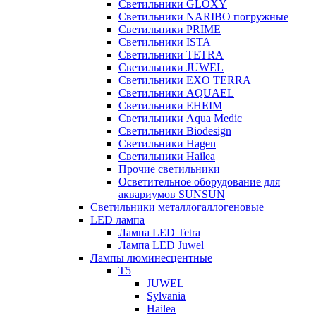
Светильники GLOXY
Светильники NARIBO погружные
Светильники PRIME
Светильники ISTA
Светильники TETRA
Светильники JUWEL
Светильники EXO TERRA
Светильники AQUAEL
Светильники EHEIM
Светильники Aqua Medic
Светильники Biodesign
Светильники Hagen
Светильники Hailea
Прочие светильники
Осветительное оборудование для
аквариумов SUNSUN
Светильники металлогаллогеновые
LED лампа
Лампа LED Tetra
Лампа LED Juwel
Лампы люминесцентные
T5
JUWEL
Sylvania
Hailea