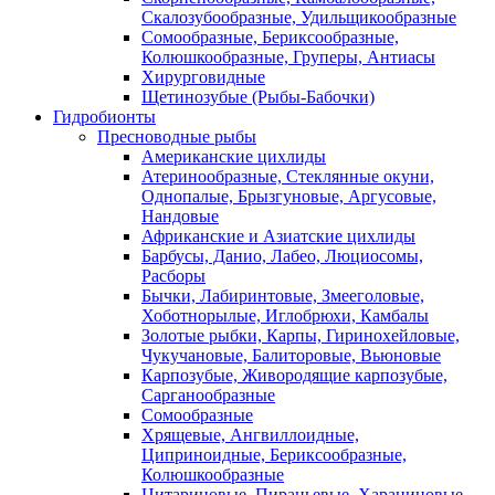
Скалозубообразные, Удильщикообразные
Сомообразные, Бериксообразные,
Колюшкообразные, Груперы, Антиасы
Хирурговидные
Щетинозубые (Рыбы-Бабочки)
Гидробионты
Пресноводные рыбы
Американские цихлиды
Атеринообразные, Стеклянные окуни,
Однопалые, Брызгуновые, Аргусовые,
Нандовые
Африканские и Азиатские цихлиды
Барбусы, Данио, Лабео, Люциосомы,
Расборы
Бычки, Лабиринтовые, Змееголовые,
Хоботнорылые, Иглобрюхи, Камбалы
Золотые рыбки, Карпы, Гиринохейловые,
Чукучановые, Балиторовые, Вьюновые
Карпозубые, Живородящие карпозубые,
Сарганообразные
Сомообразные
Хрящевые, Ангвиллоидные,
Циприноидные, Бериксообразные,
Колюшкообразные
Цитариновые, Пираньевые, Харациновые,