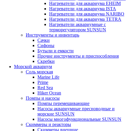
Нагреватели для аквариума EHEIM
Нагреватели для аквариума ISTA
Нагреватели для аквариума NARIBO
Нагреватели для аквариума TETRA
Нагреватели аквариумные с
терморегулятором SUNSUN
Инструменты и инвентарь
Сачки
Сифоны
Бутыли и емкости
Прочие инструменты и приспособления
Скребки
Морской аквариум
Соль морская
Marine Life
Prime
Red Sea
Hiker Ocean
Помпы и насосы
Помпы перемешивающие
Насосы аквариумные пресноводные и
морские SUNSUN
Насосы многофункциональные SUNSUN
Скиммеры и реакторы
Скиммеры внешние