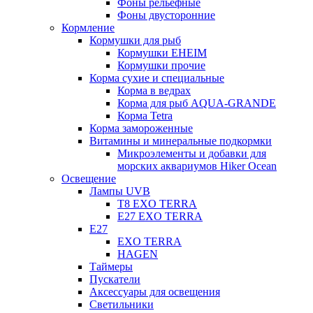
Фоны рельефные
Фоны двусторонние
Кормление
Кормушки для рыб
Кормушки EHEIM
Кормушки прочие
Корма сухие и специальные
Корма в ведрах
Корма для рыб AQUA-GRANDE
Корма Tetra
Корма замороженные
Витамины и минеральные подкормки
Микроэлементы и добавки для
морских аквариумов Hiker Ocean
Освещение
Лампы UVB
Т8 EXO TERRA
Е27 EXO TERRA
Е27
EXO TERRA
HAGEN
Таймеры
Пускатели
Аксессуары для освещения
Светильники