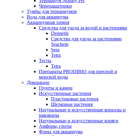
Террариум Nomoy Pet
Черепашатники
Тумбы для террариумов
Вода для аквариума
Аквариумная химия
Средства для ухода за водой и растениями
Dennerle
Средства для ухода за растениями
Seachem
Sera
Tetra
Тесты
Tetra
Препараты PRODIBIO для пресной и
морской воды
Декорации
Грунты и камни
Искусственные растения
Пластиковые растения
Шелковые растения
Натуральные и искусственные кораллы и
раковины
Натуральные и искусственные коряги
Амфоры, гроты
Фоны для аквариума