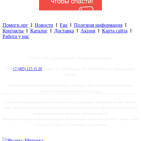
Помоги.орг
I
Новости
I
Faq
I
Полезная информация
I
Контакты
I
Каталог
I
Доставка
I
Акции
I
Карта сайта
I
Работа у нас
.
© 2010-2026,
Aquarium-Style
Все права защищены.
Тел.
+7 (495) 115 15 20
Адрес: ул. Шаболовка, 31г, Москва
Почта: as@aquarium-
style.ru
Полное или частичное копирование материалов запрещено. При согласованном использовании
материалов сайта необходима ссылка на ресурс.
До момента подтверждения заказа на товар или услугу менеджером, информация на сайте, включая
цены, изображение товаров и их характеристики, носит исключительно информационный характер и
ни при каких условиях не является публичной офертой.
Изображения товаров на любых фотографиях, представленных в рекламных буклетах, акциях в меню
и в каталоге на сайте, могут отличаться от оригиналов.