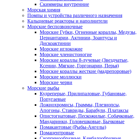
Скиммеры внутренние
Морская химия
Помпы и устройства различного назначения
Кальциевые реакторы и наполнители
Морские беспозвоночные
Морские Губки, Огненные кораллы, Медузы,
Цериантарии, Актинии, Зоантусы и
Дискоактинии
Морские иглокожие
Морские членистоногие
Морские кораллы 8-лучевые (Звездчатые,
Ксении, Мягкие, Горгонарии, Перья)
Морские кораллы жесткие (мадрепоровые)
Морские моллюски
Морские черви
Морские рыбы
Кудреперые, Прилипаловые, Губановые,
Попугаевые
Ложнохромисы, Граммы, Плезиопсы,
Апогоны, Ставриды, Барабули, Платаксы
Опистогнатовые, Пескожилые, Собачковые,
Мандаринки, Головешковые, Бычковые
Помакантовые (Рыбы-Ангелы)
Помацентровые
Скорпенообразные, Камбалообразные,