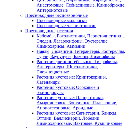
Анастомовые, Лебиасиновые, Клинобрюхие,
Аптеронотовые
Пресноводные беспозвоночные
Пресноводные моллюски
Пресноводные членистоногие
Пресноводные растения
Кабомбы, Роголистники, Перистолистники,
Элодеи, Лагаросифоны, Эустералис,
Лимнохарисы, Аммании
Наяды, Людвигии, Гетерантеры, Зостереллы,
Турчи, Заурурусы, Бакопы, Лимнофилы
Растения длинностебельные: Гигрофилы,
Альтернатеры, Щитолистники,
Сложноцветные
Растения кустовые: Криптокорины,
Лагенандры
Растения кустовые: Осоковые и
Эхинодорусы
Растения кустовые: Папоротники,
Амарилисовые, Зонтичные, Плавающие,
Апоногетоновые, Ароидные
Растения кустовые: Сагиттарии, Бликсы,
Оттлии, Валлиснерии, Лобелии,
Лимнохарисовые, Вахтовые, Кувшинковые