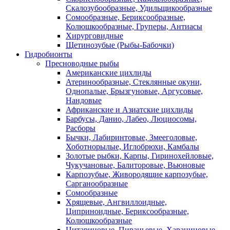
Скалозубообразные, Удильщикообразные
Сомообразные, Бериксообразные,
Колюшкообразные, Груперы, Антиасы
Хирурговидные
Щетинозубые (Рыбы-Бабочки)
Гидробионты
Пресноводные рыбы
Американские цихлиды
Атеринообразные, Стеклянные окуни,
Однопалые, Брызгуновые, Аргусовые,
Нандовые
Африканские и Азиатские цихлиды
Барбусы, Данио, Лабео, Люциосомы,
Расборы
Бычки, Лабиринтовые, Змееголовые,
Хоботнорылые, Иглобрюхи, Камбалы
Золотые рыбки, Карпы, Гиринохейловые,
Чукучановые, Балиторовые, Вьюновые
Карпозубые, Живородящие карпозубые,
Сарганообразные
Сомообразные
Хрящевые, Ангвиллоидные,
Циприноидные, Бериксообразные,
Колюшкообразные
Цитариновые, Пираньевые, Харациновые,