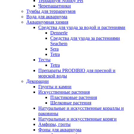
Террариум Nomoy Pet
Черепашатники
Тумбы для террариумов
Вода для аквариума
Аквариумная химия
Средства для ухода за водой и растениями
Dennerle
Средства для ухода за растениями
Seachem
Sera
Tetra
Тесты
Tetra
Препараты PRODIBIO для пресной и
морской воды
Декорации
Грунты и камни
Искусственные растения
Пластиковые растения
Шелковые растения
Натуральные и искусственные кораллы и
раковины
Натуральные и искусственные коряги
Амфоры, гроты
Фоны для аквариума