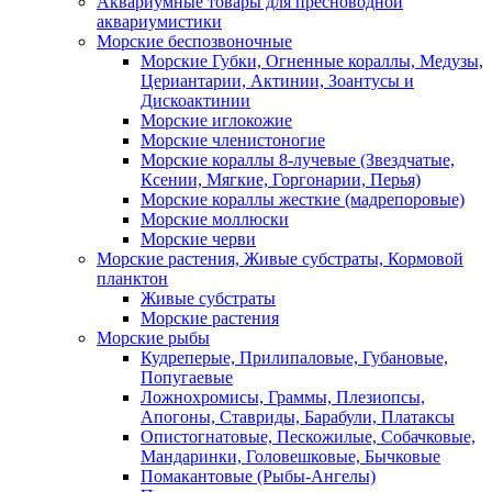
Аквариумные товары для пресноводной
аквариумистики
Морские беспозвоночные
Морские Губки, Огненные кораллы, Медузы,
Цериантарии, Актинии, Зоантусы и
Дискоактинии
Морские иглокожие
Морские членистоногие
Морские кораллы 8-лучевые (Звездчатые,
Ксении, Мягкие, Горгонарии, Перья)
Морские кораллы жесткие (мадрепоровые)
Морские моллюски
Морские черви
Морские растения, Живые субстраты, Кормовой
планктон
Живые субстраты
Морские растения
Морские рыбы
Кудреперые, Прилипаловые, Губановые,
Попугаевые
Ложнохромисы, Граммы, Плезиопсы,
Апогоны, Ставриды, Барабули, Платаксы
Опистогнатовые, Пескожилые, Собачковые,
Мандаринки, Головешковые, Бычковые
Помакантовые (Рыбы-Ангелы)