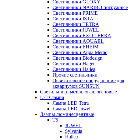
Светильники GLOXY
Светильники NARIBO погружные
Светильники PRIME
Светильники ISTA
Светильники TETRA
Светильники JUWEL
Светильники EXO TERRA
Светильники AQUAEL
Светильники EHEIM
Светильники Aqua Medic
Светильники Biodesign
Светильники Hagen
Светильники Hailea
Прочие светильники
Осветительное оборудование для
аквариумов SUNSUN
Светильники металлогаллогеновые
LED лампа
Лампа LED Tetra
Лампа LED Juwel
Лампы люминесцентные
T5
JUWEL
Sylvania
Hailea