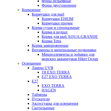
Фоны рельефные
Фоны двусторонние
Кормление
Кормушки для рыб
Кормушки EHEIM
Кормушки прочие
Корма сухие и специальные
Корма в ведрах
Корма для рыб AQUA-GRANDE
Корма Tetra
Корма замороженные
Витамины и минеральные подкормки
Микроэлементы и добавки для
морских аквариумов Hiker Ocean
Освещение
Лампы UVB
Т8 EXO TERRA
Е27 EXO TERRA
Е27
EXO TERRA
HAGEN
Таймеры
Пускатели
Аксессуары для освещения
Светильники