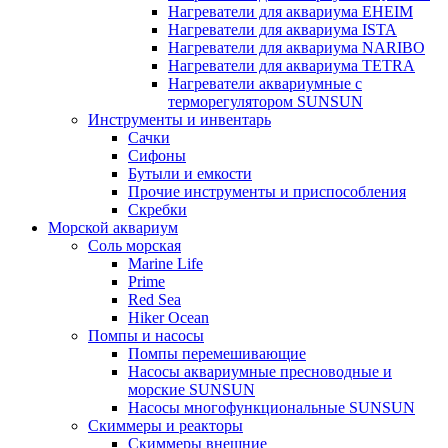
Нагреватели для аквариума EHEIM
Нагреватели для аквариума ISTA
Нагреватели для аквариума NARIBO
Нагреватели для аквариума TETRA
Нагреватели аквариумные с
терморегулятором SUNSUN
Инструменты и инвентарь
Сачки
Сифоны
Бутыли и емкости
Прочие инструменты и приспособления
Скребки
Морской аквариум
Соль морская
Marine Life
Prime
Red Sea
Hiker Ocean
Помпы и насосы
Помпы перемешивающие
Насосы аквариумные пресноводные и
морские SUNSUN
Насосы многофункциональные SUNSUN
Скиммеры и реакторы
Скиммеры внешние