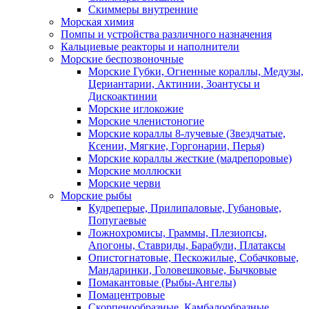
Скиммеры внутренние
Морская химия
Помпы и устройства различного назначения
Кальциевые реакторы и наполнители
Морские беспозвоночные
Морские Губки, Огненные кораллы, Медузы,
Цериантарии, Актинии, Зоантусы и
Дискоактинии
Морские иглокожие
Морские членистоногие
Морские кораллы 8-лучевые (Звездчатые,
Ксении, Мягкие, Горгонарии, Перья)
Морские кораллы жесткие (мадрепоровые)
Морские моллюски
Морские черви
Морские рыбы
Кудреперые, Прилипаловые, Губановые,
Попугаевые
Ложнохромисы, Граммы, Плезиопсы,
Апогоны, Ставриды, Барабули, Платаксы
Опистогнатовые, Пескожилые, Собачковые,
Мандаринки, Головешковые, Бычковые
Помакантовые (Рыбы-Ангелы)
Помацентровые
Скорпенообразные, Камбалообразные,