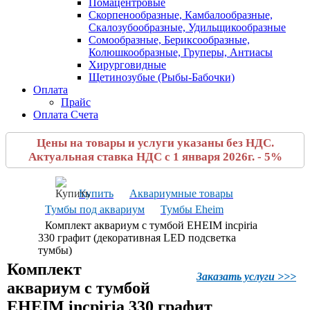
Помацентровые
Скорпенообразные, Камбалообразные,
Скалозубообразные, Удильщикообразные
Сомообразные, Бериксообразные,
Колюшкообразные, Груперы, Антиасы
Хирурговидные
Щетинозубые (Рыбы-Бабочки)
Оплата
Прайс
Оплата Счета
Цены на товары и услуги указаны без НДС.
Актуальная ставка НДС с 1 января 2026г. - 5%
Купить
Аквариумные товары
Тумбы под аквариум
Тумбы Eheim
Комплект аквариум с тумбой EHEIM incpiria
330 графит (декоративная LED подсветка
тумбы)
Комплект
Заказать услуги >>>
аквариум с тумбой
EHEIM incpiria 330 графит